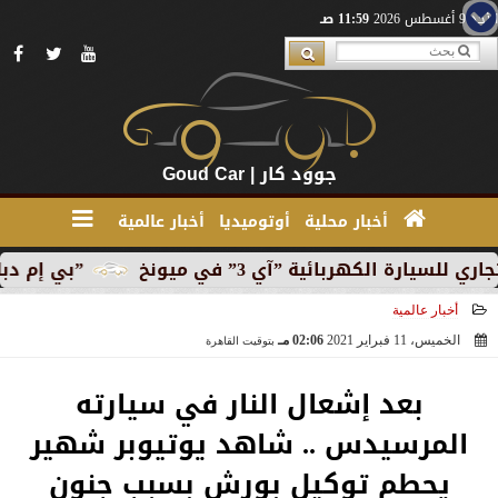
الأحد 9 أغسطس 2026
11:59 صـ
جوود كار | Goud Car
أخبار محلية
أوتوميديا
أخبار عالمية
لكهربائية ”آي 3” في ميونخ
”بي إم دبليو” تبدأ الإن
أخبار عالمية
الخميس، 11 فبراير 2021
02:06 مـ
بتوقيت القاهرة
2021-02-11 14:06:57
بعد إشعال النار في سيارته
المرسيدس .. شاهد يوتيوبر شهير
يحطم توكيل بورش بسبب جنون