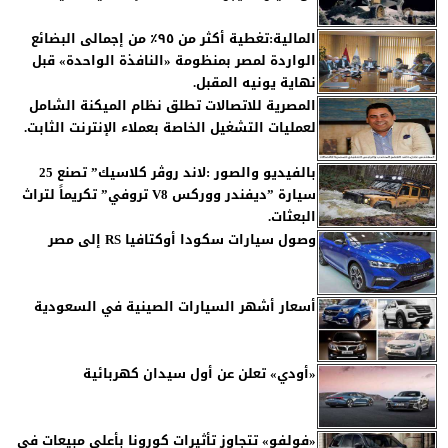
المالية:تغطية أكثر من ٩٥٪ من إجمالى البضائع
الواردة لمصر بمنظومة «النافذة الواحدة» قبل
نهاية يونيه المقبل.
المصرية للاتصالات تطلق نظام الميكنة الشامل
لعمليات التشغيل الخاصة بعملاء الإنترنت الثابت.
بالفيديو والصور :لاند روڤر كلاسيك” تصنع 25
سيارة ”ديفندر ووركس V8 تروفي” تكريماً لتراث
البعثات.
وصول سيارات سكودا أوكتافيا RS إلى مصر
أسعار أشهر السيارات الصينية في السعودية
«أودي» تعلن عن أول سيدان كهربائية
«فولفو» تتجاوز تأثيرات كورونا بأعلى مبيعات في