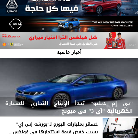
أخبار عالمية
”بي إم دبليو” تبدأ الإنتاج التجاري للسيارة
الكهربائية ”آي 3” في ميونخ
خسائر بمليارات اليورو لـ”بورشه إس إي”
بسبب خفض قيمة استثمارها في فولكس...