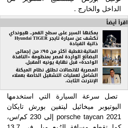
الداخل والخارج .
اقرأ أيضاً
يمكنها السير على سطح القمر.. هيونداي
تكشف عن سيارة تايجر Hyundai TIGER
ذاتية القيادة
المالية:تغطية أكثر من ٩٥٪ من إجمالى
البضائع الواردة لمصر بمنظومة «النافذة
الواحدة» قبل نهاية يونيه المقبل.
المصرية للاتصالات تطلق نظام الميكنة
الشامل لعمليات التشغيل الخاصة بعملاء
الإنترنت الثابت.
تصل سرعة السيارة التي استخدمها
اليوتيوبر
ميخائيل ليتفين
بورش تايكان
2021 porsche taycan إلى 230 كم/س،
كما تقطع مسافة الرُبع ميل في 13.7