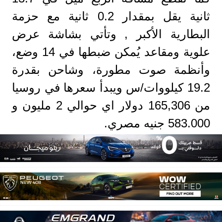
ثانية يقل بمقدار 0.2 ثانية مع حزمة
البطارية الأكبر , وتأتي بشاشة عرض
علوية ومقاعد يُمكن ضبطها في 14 وضع،
وأنظمة صوت مطورة، وشاحن بقدرة
19.2 كيلووات/س
ويبدأ سعرها في روسيا
من 165,306 دولار اي حوالي 2 مليون و
583.000 جنيه مصري.