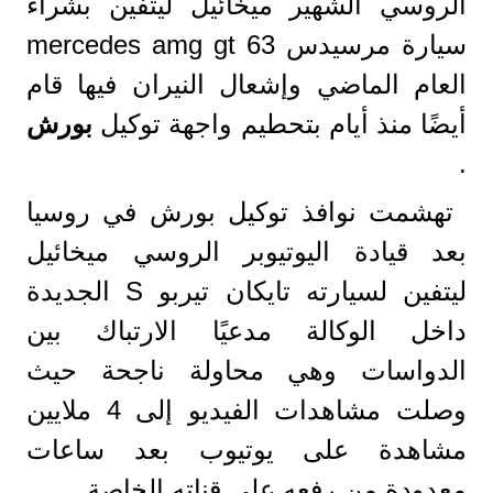
الروسي الشهير ميخائيل ليتفين بشراء
سيارة مرسيدس mercedes amg gt 63
العام الماضي وإشعال النيران فيها قام
أيضًا منذ أيام بتحطيم واجهة توكيل
بورش
.
تهشمت نوافذ توكيل بورش في روسيا
بعد قيادة اليوتيوبر الروسي ميخائيل
ليتفين لسيارته تايكان تيربو S الجديدة
داخل الوكالة مدعيًا الارتباك بين
الدواسات
وهي محاولة ناجحة حيث
وصلت مشاهدات الفيديو إلى 4 ملايين
مشاهدة على يوتيوب بعد ساعات
معدودة من رفعه علي
قناته
الخاصة .