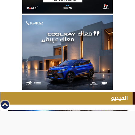
الفيديو
⇡