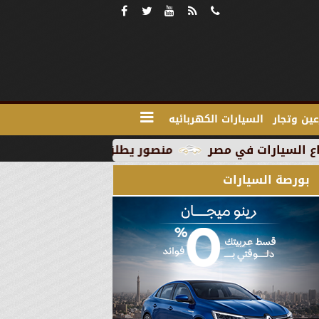
ين وتجار
السيارات الكهربائيه
منصور يطلق MG RX9 PHEV الجديدة كليًا في السوق المصري كأول سيارة Plug-in Hybrid من العلامة
بورصة السيارات