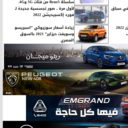
سلسلة Reno5 من فئات 5G و4G.
في سباق
لأول مرة .. صور تجسسية جديدة لـ
فورد إكسبيديشن 2022
لأول مرة.. تويوتا لاندركروزر 2022
زيادة أسعار سوزيوكي ”اسبريسو
ف
وسويفت ديزاير” 2021 بالسوق
المصري