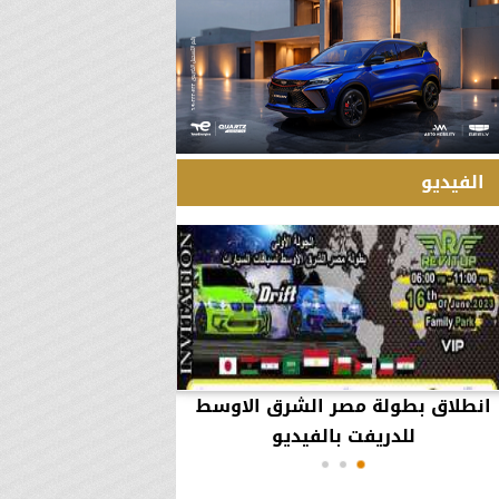
الفيديو
انطلاق بطولة مصر الشرق الاوسط
60 مليون جنيه تطي
للدريفت بالفيديو
أعمال يثير ال