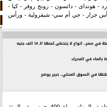
د - هونداى - داتسون - رونج روفر - كيا -
 رأس جرار - جي أم سي- شيفرولية - ورأس
by
مصر.. أنواع لا يتخطى ثمنها الـ 50 ألف جنيه
ط بالماء في المحرك
خطتها في السوق المحلي.. خبير يوضح
وتُباع كراسة الشروط الخاصة بالمزاد بمبلغ 400 جنيه بمقر الهيئة