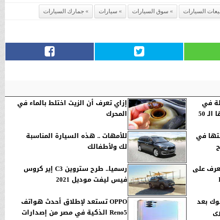
يعات السيارات
سوق السيارات
سيارات
جمارك السيارات
لة في
إزاي تعرف أن الزيت اختلط بالماء في
مصر.. أنواع لا يتخطى ثمنها الـ 50
المحرك
طتها في
للأمهات .. هذه السيارة المناسبة
ح
لك ولأطفالك
نيه.. تعرف على
رسميا.. طرح ستروين C3 إير كروس
فيس ليفت موديل 2021
وك بعد
‏OPPO تستعد لإطلاق أحدث هواتف
ى
Reno5 الذكية في مصر من إصدارات