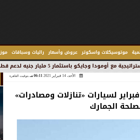
لمية
موتوسيكلات واسكوتر
عروض وأسعار
راليات وسباقات
موزع
 جنيه لدعم قطاع السيارات في مصر
الأحد، 14 فبراير 2021
06:11 مـ
بتوقيت القاهرة
فاصيل جلسة مزاد 23 فبراير لسيارات «تنازلات ومصادرات»
صلحة الجمارك