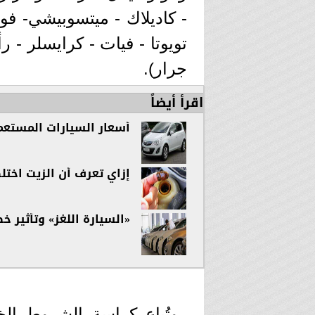
- كاديلاك - ميتسوبيشي- فور
تويوتا - فيات - كرايسلر -
جرار).
اقرأ أيضاً
أسعار السيارات المستعملة في 
إزاي تعرف أن الزيت اختل
«السيارة اللغز» وتأثير 