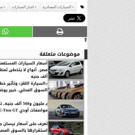
السيارات المصادرة
اخبار السيارات
مب
⇧
موضوعات متعلقة
أسعار السيارات المستعم
ألف جنيه
«السيارة اللغز» وتأثير خ
السوق المحلي.. خبير يوض
بـ مليون و560 ألف ج
مواصفات أودي E-Tton GT
تعرف على أسعار نيسان ج
استقرارها بالسوق المصر