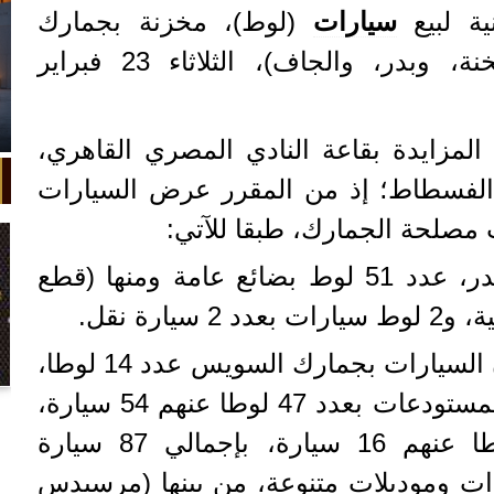
ية لبيع
سيارات
(لوط)، مخزنة بجمارك
(السويس، والأدبية، والسخنة، وبدر، والجاف)، الثلاثاء 23 فبراير
المزايدة بقاعة النادي المصري القاهري،
 الفسطاط؛ إذ من المقرر عرض السيارات
مصلحة الجمارك، طبقا للآتي:
- جمرك العين السخنة وبدر، عدد 51 لوط بضائع عامة ومنها (قطع
ارة نقل.
- جمارك السويس: مخازن السيارات بجمارك السويس عدد 14 لوطا،
في واقعة غريبة، تعطلت سيارة ملك
عنهم 17 سيارة، و مخزن المستودعات بعدد 47 لوطا عنهم 54 سيارة،
السويد بعد تحركها لثوانٍ معدودة.
ومخزن (ث) بعدد 14 لوطا عنهم 16 سيارة، بإجمالي 87 سيارة
ت وموديلات متنوعة، من بينها (مرسيدس