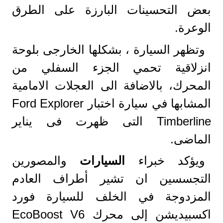
بعض التحسينات البارزة على الطرق
الوعرة.
وتظهر السيارة ، بشكلها الخارجى
ب
لوحة
انزلاقية تحمي الجزء السفلي من
المحرك، بالاضافة الى العجلات الامامية
المشابها في سيارة اختبار
Ford Explorer
Timberline
التى ظهرت فى يناير
الماضى.
ويؤكد خبراء
السيارات
والمصورين
التجسسين ان تشير أطراف العادم
المزدوجة في الخلف للسيارة فورد
اكسبيديشن إلى محرك
EcoBoost V6