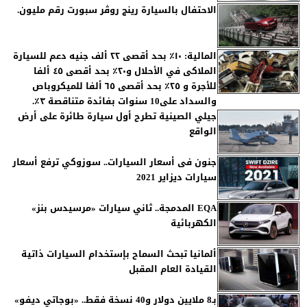
الاحتفال بالسيارة رينج روڤر سبورت رقم مليون.
المالية: ١٠٪ بحد أقصى ٢٢ ألف جنيه دعم للسيارة
الملاكى في الأحلال و٢٠٪ بحد أقصى ٤٥ ألفا
للأجرة و ٢٥٪ بحد أقصى ٦٥ ألفا للميكروباص
والسداد على10 سنوات بفائدة متناقصة ٣٪.
جيلي الصينية تطرح أول سيارة طائرة على أرض
الواقع
جنون فى أسعار السيارات.. سوزوكي ترفع أسعار
سيارات ديزاير 2021
EQA المدمجة.. ثاني سيارات «مرسيدس بنز»
الكهربائية
ألمانيا تبحث السماح بإستخدام السيارات ذاتية
القيادة العام المقبل
بـ8 ملايين دولار و40 نسخة فقط.. «بوجاتي ديفو»