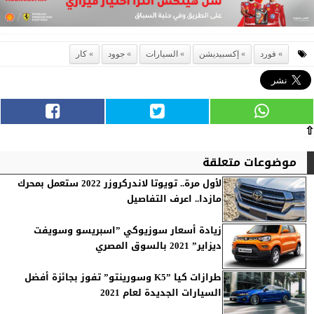
فورد
إكسبيديشن
السيارات
جوود
كار
⇧
موضوعات متعلقة
لأول مرة.. تويوتا لاندركروزر 2022 ستعمل بمحرك
مازدا.. اعرف التفاصيل
زيادة أسعار سوزيوكي ”اسبريسو وسويفت
ديزاير” 2021 بالسوق المصري
طرازات كيا ”K5 وسورينتو” تفوز بجائزة أفضل
السيارات الجديدة لعام 2021