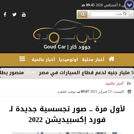
الخميس 6 أغسطس 2026
09:45 صـ
جوود كار | Goud Car
أخبار محلية
أوتوميديا
أخبار عالمية
منصور يطلق MG RX9 PHEV الجديدة كليًا في السوق المصري كأول سيارة Plug-in Hybrid من العلامة
أخبار عالمية
السبت، 13 فبراير 2021
09:07 مـ
بتوقيت القاهرة
2021-02-13 21:07:57
لأول مرة .. صور تجسسية جديدة لـ
فورد إكسبيديشن 2022