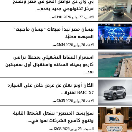
بي واي دي تواصل النمو في مصر وتفتتح
مركز تكنولوجي جديد يخدم...
الإثنين، 27 يوليو 2026
03:01 مـ
نيسان مصر تبدأ مبيعات ”نيسان ماجنيت”
المجمعة محليًا،
الأحد، 26 يوليو 2026
05:54 مـ
استمرار النشاط التشغيلي بمحطة ترانس
كارجو بميناء السخنة واستقبال أول سفينتين
بعد...
الأحد، 26 يوليو 2026
05:52 مـ
الكان أوتو تعلن عن عرض خاص علي السياره
BAIC X7 لفترة...
الأحد، 26 يوليو 2026
03:35 مـ
سوإيست المنصور” تشعل الشمعة الثانية
وتتوج كأسرع الشركات نموا في...
السبت، 25 يوليو 2026
12:33 مـ