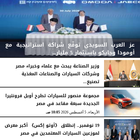
عز العرب السويدي توقّع شراكة استراتيجية مع
أومودا وجايكو باستثمار 5 مليار...
وزير الصناعة يبحث مع علماء وخبراء مصر
وشركات السيارات والصناعات المغذية
تصنيع...
الأربعاء، 5 أغسطس 2026
04:47 مـ
الأربعاء، 5 أغسطس 2026
12:17 مـ
مجموعة منصور للسيارات تطرح أوبل فرونتيرا
الجديدة سبعة مقاعد في مصر
الأربعاء، 5 أغسطس 2026
10:05 صـ
19 نوفمبر.. إنطلاق 《أوتو إكس》 أكبر معرض
لموزعين السيارات المعتمدين في مصر