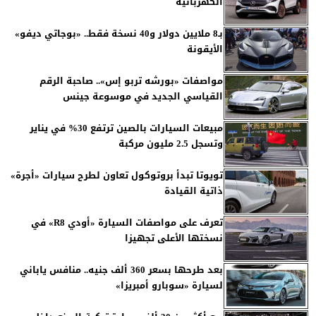
الكهربائية
بـ8 ملايين دولار و40 نسخة فقط.. «بوجاتي ديفو»
الأيقونة
مواصفات «بورشه تربو إس».. صاحبة الرقم
القياسي الجديد في موسوعة جينس
مبيعات السيارات بالصين ترتفع 30% في يناير
وتسجل 2.5 مليون مركبة
تويوتا تبدأ بروتوكول تعاون لطرح سيارات «أجرة»
ذاتية القيادة
تعرف على مواصفات السيارة «أودي R8» في
نسختها الأعلى تجهيزا
بعد طرحها بسعر 360 ألف جنيه.. منافس ياباني
لسيارة «سوبارو أمبريزا»