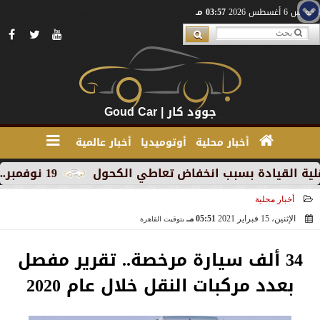
الخميس 6 أغسطس 2026
03:57 مـ
جوود كار | Goud Car
أخبار محلية
أوتوميديا
أخبار عالمية
يادة بسبب انخفاض تعاطي الكحول
19 نوفمبر.. إنطلاق 《أوتو إكس》 أكبر معرض لموزعين السيارات المعتمدين في مصر
أخبار محلية
الإثنين، 15 فبراير 2021
05:51 مـ
بتوقيت القاهرة
2021-02-15 17:51:00
34 ألف سيارة مرخصة.. تقرير مفصل
بعدد مركبات النقل خلال عام 2020