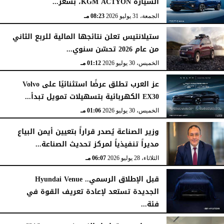
السيارة KGM ACTYON، بسعر...
الجمعة، 31 يوليو 2026
08:23 مـ
ستيلانتيس تعلن نتائجها المالية للربع الثاني
من عام 2026 تحسّن سنوي...
الخميس، 30 يوليو 2026
01:12 مـ
عز العرب تطلق عرضًا استثنائيًا على Volvo
EX30 الكهربائية بتسهيلات تمويل تبدأ...
الخميس، 30 يوليو 2026
01:06 مـ
وزير الصناعة يُصدر قراراً بتعيين أيمن البياع
مديراً تنفيذياً لمركز تحديث الصناعة...
الثلاثاء، 28 يوليو 2026
06:07 مـ
قبل الإطلاق الرسمي.. Hyundai Venue
الجديدة تستعد لإعادة تعريف القوة في
فئة...
الثلاثاء، 28 يوليو 2026
12:28 مـ