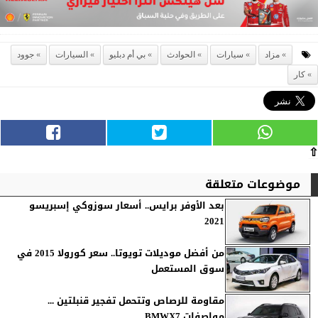
مزاد
سيارات
الحوادث
بي أم دبليو
السيارات
جوود
كار
⇧
موضوعات متعلقة
بعد الأوفر برايس.. أسعار سوزوكي إسبريسو
2021
من أفضل موديلات تويوتا.. سعر كورولا 2015 في
سوق المستعمل
مقاومة للرصاص وتتحمل تفجير قنبلتين ...
مواصفات BMWX7