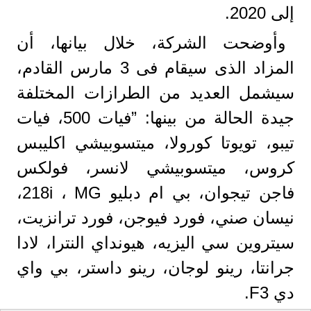
إلى 2020.
وأوضحت الشركة، خلال بيانها، أن
المزاد الذى سيقام فى 3 مارس القادم،
سيشمل العديد من الطرازات المختلفة
جيدة الحالة من بينها: ”فيات 500، فيات
تيبو، تويوتا كورولا، ميتسوبيشي اكليبس
كروس، ميتسوبيشي لانسر، فولكس
فاجن تيجوان، بي ام دبليو 218i ، MG،
نيسان صني، فورد فيوجن، فورد ترانزيت،
سيتروين سي اليزيه، هيونداي النترا، لادا
جرانتا، رينو لوجان، رينو داستر، بي واي
دي F3.