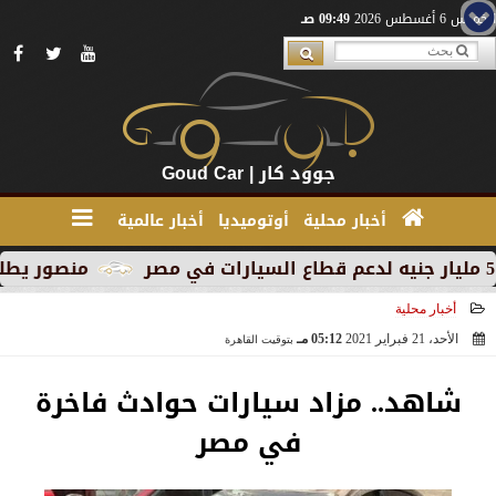
الخميس 6 أغسطس 2026
09:49 صـ
جوود كار | Goud Car
أخبار محلية
أوتوميديا
أخبار عالمية
منصور يطلق MG RX9 PHEV الجديدة كليًا في السوق المصري كأول سيارة Plug-in Hybrid من العلامة
أخبار محلية
الأحد، 21 فبراير 2021
05:12 مـ
بتوقيت القاهرة
2021-02-21 17:12:11
شاهد.. مزاد سيارات حوادث فاخرة
في مصر