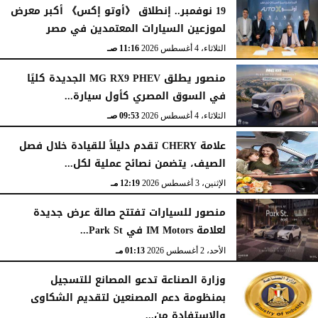
19 نوفمبر.. إنطلاق 《أوتو إكس》 أكبر معرض
لموزعين السيارات المعتمدين في مصر
الثلاثاء، 4 أغسطس 2026
11:16 صـ
منصور يطلق MG RX9 PHEV الجديدة كليًا
في السوق المصري كأول سيارة...
الثلاثاء، 4 أغسطس 2026
09:53 صـ
علامة CHERY تقدم دليلاً للقيادة خلال فصل
الصيف، يتضمن نصائح عملية لكل...
الإثنين، 3 أغسطس 2026
12:19 مـ
منصور للسيارات تفتتح صالة عرض جديدة
لعلامة IM Motors في Park St...
الأحد، 2 أغسطس 2026
01:13 مـ
وزارة الصناعة تدعو المصانع للتسجيل
بمنظومة دعم المصنعين لتقديم الشكاوى
والاستفادة من...