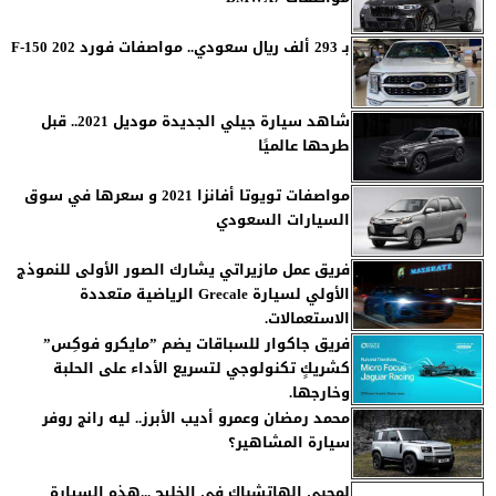
بـ 293 ألف ريال سعودي.. مواصفات فورد F-150 202
شاهد سيارة جيلي الجديدة موديل 2021.. قبل
طرحها عالميًا
مواصفات تويوتا أفانزا 2021 و سعرها في سوق
السيارات السعودي
فريق عمل مازيراتي يشارك الصور الأولى للنموذج
الأولي لسيارة Grecale الرياضية متعددة
الاستعمالات.
فريق جاكوار للسباقات يضم ”مايكرو فوكِس”
كشريكٍ تكنولوجي لتسريع الأداء على الحلبة
وخارجها.
محمد رمضان وعمرو أديب الأبرز.. ليه رانج روفر
سيارة المشاهير؟
لمحبي الهاتشباك في الخليج ...هذه السيارة