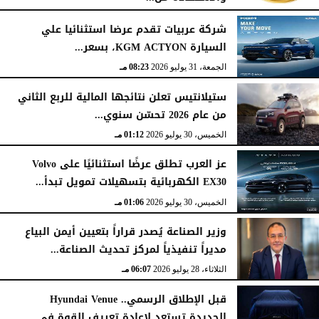
السبت، 1 أغسطس 2026
02:59 مـ
شركة عربيات تقدم عرضا استثنائيا علي
السيارة KGM ACTYON، بسعر...
الجمعة، 31 يوليو 2026
08:23 مـ
ستيلانتيس تعلن نتائجها المالية للربع الثاني
من عام 2026 تحسّن سنوي...
الخميس، 30 يوليو 2026
01:12 مـ
عز العرب تطلق عرضًا استثنائيًا على Volvo
EX30 الكهربائية بتسهيلات تمويل تبدأ...
الخميس، 30 يوليو 2026
01:06 مـ
وزير الصناعة يُصدر قراراً بتعيين أيمن البياع
مديراً تنفيذياً لمركز تحديث الصناعة...
الثلاثاء، 28 يوليو 2026
06:07 مـ
قبل الإطلاق الرسمي.. Hyundai Venue
الجديدة تستعد لإعادة تعريف القوة في