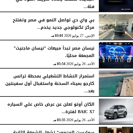
فئة...
الثلاثاء، 28 يوليو 2026
12:28 مـ
بي واي دي تواصل النمو في مصر وتفتتح
مركز تكنولوجي جديد يخدم...
الإثنين، 27 يوليو 2026
03:01 مـ
نيسان مصر تبدأ مبيعات ”نيسان ماجنيت”
المجمعة محليًا،
الأحد، 26 يوليو 2026
05:54 مـ
استمرار النشاط التشغيلي بمحطة ترانس
كارجو بميناء السخنة واستقبال أول سفينتين
بعد...
الأحد، 26 يوليو 2026
05:52 مـ
الكان أوتو تعلن عن عرض خاص علي السياره
BAIC X7 لفترة...
الأحد، 26 يوليو 2026
03:35 مـ
سوإيست المنصور” تشعل الشمعة الثانية