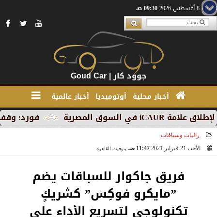
السبت 8 أغسطس 2026
09:30 صـ
جوود كار | Goud Car
أخبار محلية
أوتوميديا
أخبار عالمية
المصرية
فورد: وقف الإنتاج ف
راليات وسباقات
الأحد، 21 فبراير 2021
11:47 صـ
بتوقيت القاهرة
2021-02-21 11:47:34
فريق جاكوار للسباقات يضم
”مايكرو فوكِس” كشريكٍ
تكنولوجي لتسريع الأداء على