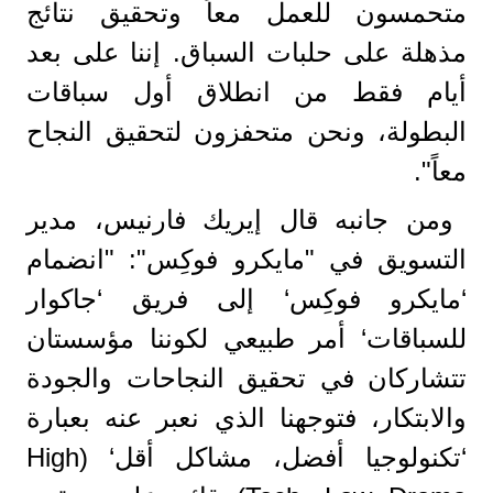
متحمسون للعمل معاً وتحقيق نتائج
مذهلة على حلبات السباق. إننا على بعد
أيام فقط من انطلاق أول سباقات
البطولة، ونحن متحفزون لتحقيق النجاح
معاً".
ومن جانبه قال إيريك فارنيس، مدير
التسويق في "مايكرو فوكِس": "انضمام
‘مايكرو فوكِس‘ إلى فريق ‘جاكوار
للسباقات‘ أمر طبيعي لكوننا مؤسستان
تتشاركان في تحقيق النجاحات والجودة
والابتكار، فتوجهنا الذي نعبر عنه بعبارة
‘تكنولوجيا أفضل، مشاكل أقل‘ (High