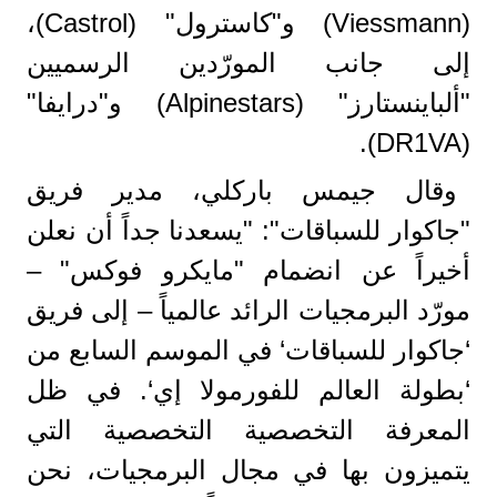
(Viessmann) و"كاسترول" (Castrol)،
إلى جانب المورّدين الرسميين
"ألباينستارز" (Alpinestars) و"درايفا"
(DR1VA).
وقال جيمس باركلي، مدير فريق
"جاكوار للسباقات": "يسعدنا جداً أن نعلن
أخيراً عن انضمام "مايكرو فوكس" –
مورّد البرمجيات الرائد عالمياً – إلى فريق
‘جاكوار للسباقات‘ في الموسم السابع من
‘بطولة العالم للفورمولا إي‘. في ظل
المعرفة التخصصية التخصصية التي
يتميزون بها في مجال البرمجيات، نحن