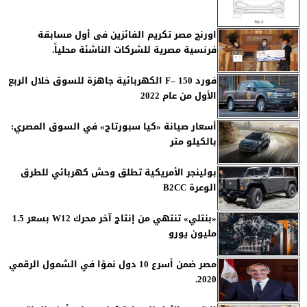
اورنچ مصر تكريم الفائزين فى أول مسابقة
فرنسية مصرية للشركات الناشئة محلياً.
فورد F– 150 الكهربائية جاهزة للسوق خلال الربع
الأول من عام 2022
أسعار صيانة «كيا سبورتاج» في السوق المصري:
بالكيلو متر
بولينجر الأمريكية تطلق وحش كهربائي للطرق
الوعرة B2CC
«بنتلي» تنتهي من إنتاج آخر محرك W12 بسعر 1.5
مليون يورو
مصر ضمن أسرع 10 دول نموًا في الشمول الرقمي
2020.