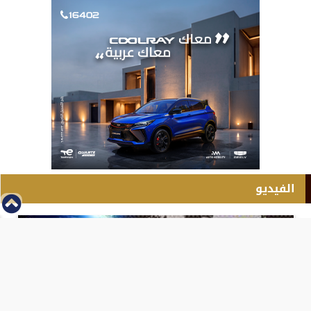
الفيديو
⇡