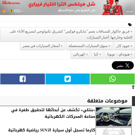
فريق جاكوار للسباقات يضم ”مايكرو فوكِس” كشريكٍ تكنولوجي لتسريع الأداء على
الحلبة وخارجها. أخبار السيارات
جوود كار
سوق السيارات المستعملة
أسعار السيارات في مصر
هيونداي – تويوتا
كيا
كهربائي
⇧
موضوعات متعلقة
«بنتلي» تكشف عن أبحاثها لتحقيق طفرة في
صناعة المحركات الكهربائية
كارما تسجل أول سيارة الـSUV رياضية كهربائية