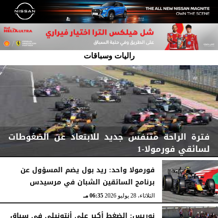
راليات وسباقات
فترة الراحة متنفس جديد للابتعاد عن الضغوطات
لسائقي فورمولا-1
فورمولا واحد: ريد بول يضم المسؤول عن
برنامج السائقين الشبان في مرسيدس
الإثنين، 3 أغسطس 2026
07:06 مـ
الثلاثاء، 28 يوليو 2026
06:35 مـ
نوريس: الضغط أكبر على أنتونيلي في سباق