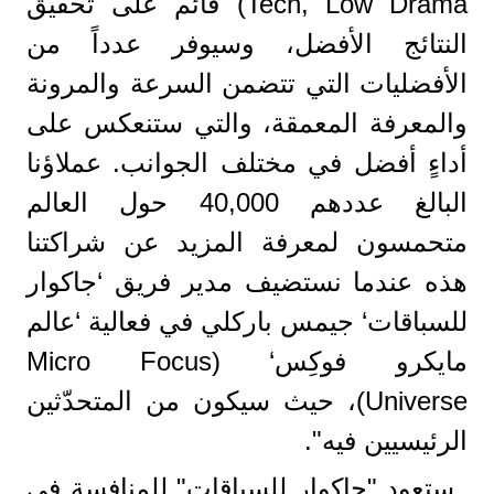
Tech, Low Drama) قائم على تحقيق
النتائج الأفضل، وسيوفر عدداً من
الأفضليات التي تتضمن السرعة والمرونة
والمعرفة المعمقة، والتي ستنعكس على
أداءٍ أفضل في مختلف الجوانب. عملاؤنا
البالغ عددهم 40,000 حول العالم
متحمسون لمعرفة المزيد عن شراكتنا
هذه عندما نستضيف مدير فريق ‘جاكوار
للسباقات‘ جيمس باركلي في فعالية ‘عالم
مايكرو فوكِس‘ (Micro Focus
Universe)، حيث سيكون من المتحدّثين
الرئيسيين فيه".
ستعود "جاكوار للسباقات" للمنافسة في