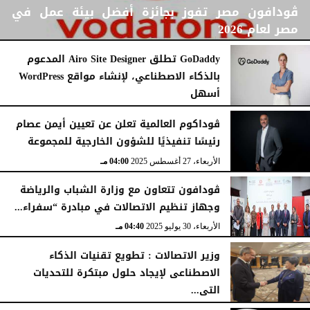
ڤودافون مصر تفوز بجائزة أفضل بيئة عمل في
مصر لعام 2026
GoDaddy تطلق Airo Site Designer المدعوم
بالذكاء الاصطناعي، لإنشاء مواقع WordPress
أسهل
الجمعة، 15 مايو 2026
02:21 مـ
الأربعاء، 24 سبتمبر 2025
12:21 مـ
ڤوداكوم العالمية تعلن عن تعيين أيمن عصام
رئيسًا تنفيذيًا للشؤون الخارجية للمجموعة
الأربعاء، 27 أغسطس 2025
04:00 مـ
ڤودافون تتعاون مع وزارة الشباب والرياضة
وجهاز تنظيم الاتصالات في مبادرة “سفراء...
الأربعاء، 30 يوليو 2025
04:40 مـ
وزير الاتصالات : تطويع تقنيات الذكاء
الاصطناعى لإيجاد حلول مبتكرة للتحديات
التى...
الخميس، 8 مايو 2025
05:41 مـ