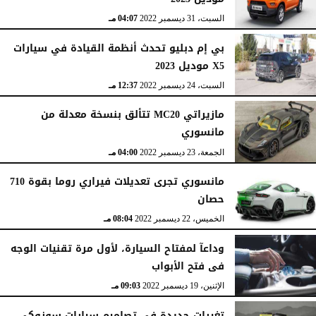
السبت، 31 ديسمبر 2022
04:07 مـ
بي إم دبليو تحدث أنظمة القيادة في سيارات
X5 موديل 2023
السبت، 24 ديسمبر 2022
12:37 مـ
مازيراتي MC20 تتألق بنسخة معدلة من
مانسوري
الجمعة، 23 ديسمبر 2022
04:00 مـ
مانسوري تجرى تعديلات فيراري روما بقوة 710
حصان
الخميس، 22 ديسمبر 2022
08:04 مـ
وداعآ لمفتاح السيارة، لأول مرة تقنيات الوجه
فى فتح الأبواب
الإثنين، 19 ديسمبر 2022
09:03 مـ
تغيرات جديدة فى تصاميم سيارات سوزوكي