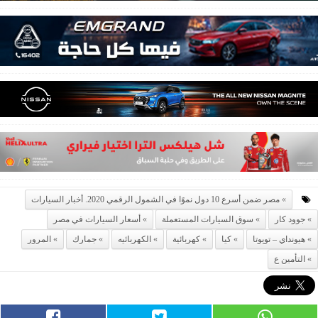
مصر ضمن أسرع 10 دول نموًا في الشمول الرقمي 2020. أخبار السيارات
جوود كار
سوق السيارات المستعملة
أسعار السيارات في مصر
هيونداي – تويوتا
كيا
كهربائية
الكهربائيه
جمارك
المرور
التأمين ع