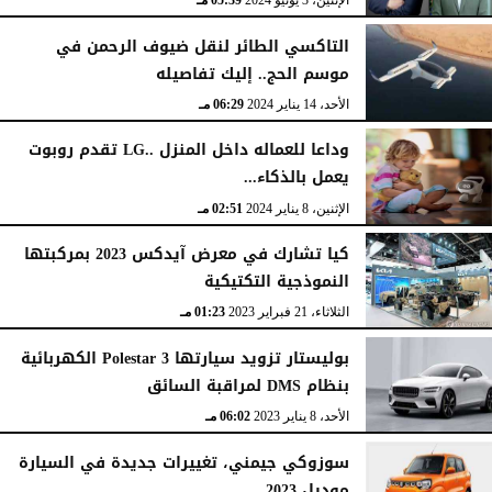
الإثنين، 3 يونيو 2024
05:39 مـ
التاكسي الطائر لنقل ضيوف الرحمن في
موسم الحج.. إليك تفاصيله
الأحد، 14 يناير 2024
06:29 مـ
وداعا للعماله داخل المنزل ..LG تقدم روبوت
يعمل بالذكاء...
الإثنين، 8 يناير 2024
02:51 مـ
كيا تشارك في معرض آيدكس 2023 بمركبتها
النموذجية التكتيكية
الثلاثاء، 21 فبراير 2023
01:23 مـ
بوليستار تزويد سيارتها Polestar 3 الكهربائية
بنظام DMS لمراقبة السائق
الأحد، 8 يناير 2023
06:02 مـ
سوزوكي جيمني، تغييرات جديدة في السيارة
موديل 2023