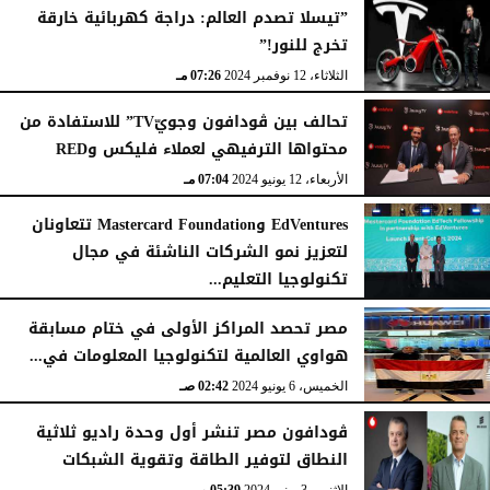
”تيسلا تصدم العالم: دراجة كهربائية خارقة
تخرج للنور!”
الثلاثاء، 12 نوفمبر 2024
07:26 مـ
تحالف بين ڤودافون وجويّTV” للاستفادة من
محتواها الترفيهي لعملاء فليكس وRED
الأربعاء، 12 يونيو 2024
07:04 مـ
EdVentures وMastercard Foundation تتعاونان
لتعزيز نمو الشركات الناشئة في مجال
تكنولوجيا التعليم...
الجمعة، 7 يونيو 2024
02:08 صـ
مصر تحصد المراكز الأولى في ختام مسابقة
هواوي العالمية لتكنولوجيا المعلومات في...
الخميس، 6 يونيو 2024
02:42 صـ
ڤودافون مصر تنشر أول وحدة راديو ثلاثية
النطاق لتوفير الطاقة وتقوية الشبكات