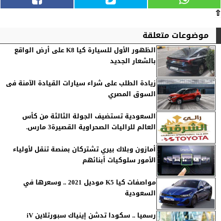
⇧
موضوعات متعلقة
الظهور الأول للسيارة كيا K8 على أرض الواقع
بالشعار الجديد
زيادة الطلب على شراء سيارات القيادة الآمنة فى
السوق المصري
السعودية تستضيف الجولة الثالثة من كأس
العالم للراليات الصحراوية القصيرة3 مارس.
أمازون وبلاك بيري تشتركان بمنصة تنقل لأولياء
الأمور سلوكيات أبنائهم
مواصفات كيا K5 موديل 2021 .. وسعرها في
السعودية
رسميا .. سكودا تدشن إينياك سبورتلاين iV