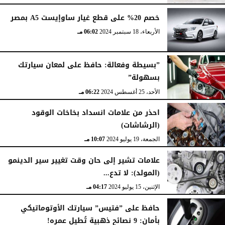
خصم 20% على قطع غيار ساوإيست A5 بمصر
الأربعاء، 18 سبتمبر 2024
06:02 مـ
”بسيطة وفعالة: حافظ على لمعان سيارتك
بسهولة”
الأحد، 25 أغسطس 2024
06:22 مـ
احذر من علامات انسداد بخاخات الوقود
(الرشاشات)
الجمعة، 19 يوليو 2024
10:07 مـ
علامات تشير إلى حان وقت تغيير سير الدينمو
(المولد): لا تدع...
الإثنين، 15 يوليو 2024
04:17 مـ
حافظ على ”فتيس” سيارتك الأوتوماتيكي
بأمان: 9 نصائح ذهبية تُطيل عمره!