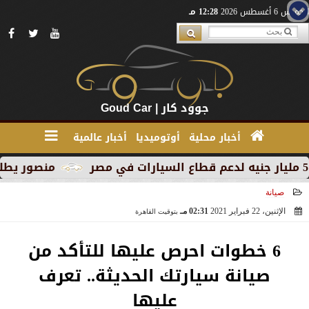
الخميس 6 أغسطس 2026
12:28 مـ
جوود كار | Goud Car
أخبار محلية
أوتوميديا
أخبار عالمية
منصور يطلق MG RX9 PHEV الجديدة كليًا في السوق المصري كأول سيارة Plug-in Hybrid من العلامة
صيانة
الإثنين، 22 فبراير 2021
02:31 مـ
بتوقيت القاهرة
2021-02-22 14:31:40
6 خطوات احرص عليها للتأكد من
صيانة سيارتك الحديثة.. تعرف
عليها