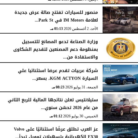
منصور للسيارات تفتتح صالة عرض جديدة
لعلامة IM Motors في Park St...
الأحد، 2 أغسطس 2026
01:13 مـ
وزارة الصناعة تدعو المصانع للتسجيل
بمنظومة دعم المصنعين لتقديم الشكاوى
والاستفادة من...
السبت، 1 أغسطس 2026
02:59 مـ
شركة عربيات تقدم عرضا استثنائيا علي
السيارة KGM ACTYON، بسعر...
الجمعة، 31 يوليو 2026
08:23 مـ
ستيلانتيس تعلن نتائجها المالية للربع الثاني
من عام 2026 تحسّن سنوي...
الخميس، 30 يوليو 2026
01:12 مـ
عز العرب تطلق عرضًا استثنائيًا على Volvo
EX30 الكهربائية بتسهيلات تمويل تبدأ...