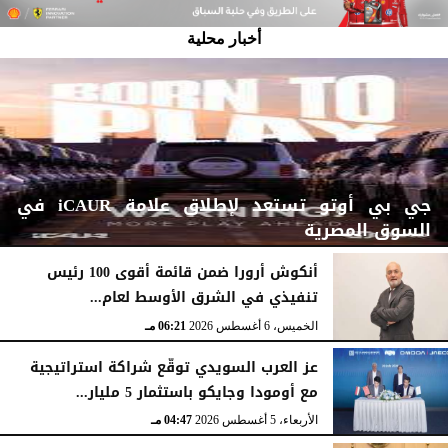
أخبار محلية
جي بي أوتو تستعد لإطلاق علامة iCAUR في
السوق المصرية
أنكوش أرورا ضمن قائمة أقوى 100 رئيس
تنفيذي في الشرق الأوسط لعام...
اليوم
الجمعة، 7 أغسطس 2026
12:17 صـ
الخميس، 6 أغسطس 2026
06:21 مـ
عز العرب السويدي توقّع شراكة استراتيجية
مع أومودا وجايكو باستثمار 5 مليار...
الأربعاء، 5 أغسطس 2026
04:47 مـ