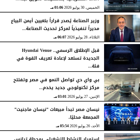
الخميس، 30 يوليو 2026
01:06 مـ
وزير الصناعة يُصدر قراراً بتعيين أيمن البياع
مديراً تنفيذياً لمركز تحديث الصناعة...
الثلاثاء، 28 يوليو 2026
06:07 مـ
قبل الإطلاق الرسمي.. Hyundai Venue
الجديدة تستعد لإعادة تعريف القوة في
فئة...
الثلاثاء، 28 يوليو 2026
12:28 مـ
بي واي دي تواصل النمو في مصر وتفتتح
مركز تكنولوجي جديد يخدم...
الإثنين، 27 يوليو 2026
03:01 مـ
نيسان مصر تبدأ مبيعات ”نيسان ماجنيت”
المجمعة محليًا،
الأحد، 26 يوليو 2026
05:54 مـ
استمرار النشاط التشغيلي بمحطة ترانس