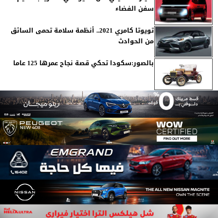
سفن الفضاء
تويوتا كامري 2021.. أنظمة سلامة تحمى السائق
من الحوادث
بالصور:سكودا تحكي قصة نجاح عمرها 125 عاما