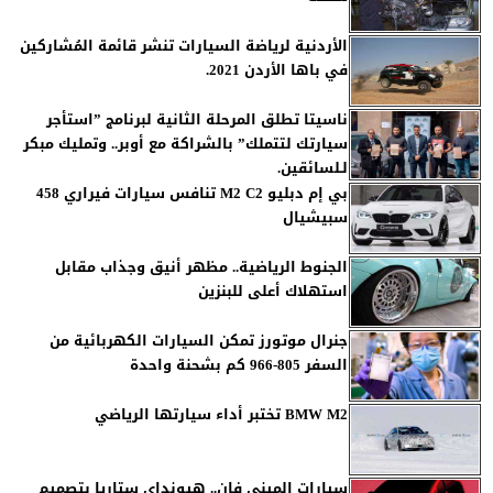
الأردنية لرياضة السيارات تنشر قائمة المُشاركين
في باها الأردن 2021.
ناسيتا تطلق المرحلة الثانية لبرنامج ”استأجر
سيارتك لتتملك” بالشراكة مع أوبر.. وتمليك مبكر
لـلسائقين.
بي إم دبليو M2 C2 تنافس سيارات فيراري 458
سبيشيال
الجنوط الرياضية.. مظهر أنيق وجذاب مقابل
استهلاك أعلى للبنزين
جنرال موتورز تمكن السيارات الكهربائية من
السفر 805-966 كم بشحنة واحدة
BMW M2 تختبر أداء سيارتها الرياضي
سيارات الميني فان.. هيونداي ستاريا بتصميم