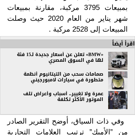
بمبيعات 3795 مركبة، مقارنة بمبيعات
شهر يناير من العام 2020 حيث وصلت
المبيعات إلى 2528 مركبة .
اقرأ أيضاً
«BMW» تعلن عن أسعار جديدة لـ15 فئة
لها في السوق المصري
صمامات سحب من التيتانيوم أنظمة
متطورة في سيارات لامبورجيني
عمرة ولا تغيير.. أسباب وأعراض تلف
الموتور الأكثر تكلفة
وفي ذات السياق، أوضح التقرير الصادر
من ”الأميك” ترتيب العلامات التجارية