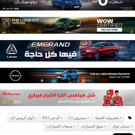
شفروليه كابتيفا
سيتروين C3
أم جي RX5
أوبل كروس لاند
نيسان جوك
سوق السيارات
مبيعات السيارات