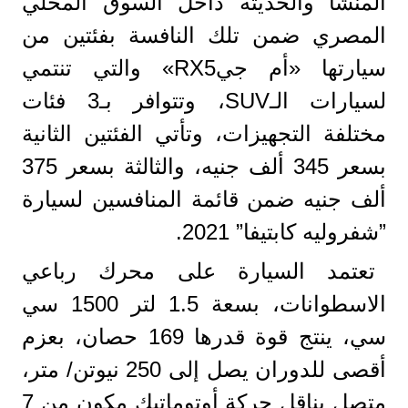
المنشا والحديثة داخل السوق المحلي
المصري ضمن تلك النافسة بفئتين من
سيارتها «أم جيRX5» والتي تنتمي
لسيارات الـSUV، وتتوافر بـ3 فئات
مختلفة التجهيزات، وتأتي الفئتين الثانية
بسعر 345 ألف جنيه، والثالثة بسعر 375
ألف جنيه ضمن قائمة المنافسين لسيارة
”شفروليه كابتيفا” 2021.
تعتمد السيارة على محرك رباعي
الاسطوانات، بسعة 1.5 لتر 1500 سي
سي، ينتج قوة قدرها 169 حصان، بعزم
أقصى للدوران يصل إلى 250 نيوتن/ متر،
متصل بناقل حركة أوتوماتيك مكون من 7