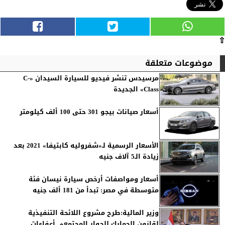
⇧
موضوعات متعلقة
مرسيدس تنشر فيديو للسيارة السيدان «C-
Class» الجديدة
أسعار صيانات بيجو 301 حتى 100 ألف كيلومتر
الأسعار الرسمية لـ«شفروليه كابتيفا» 2021 بعد
زيادة الـ5 آلاف جنيه
أسعار ومواصفات أرخص سيارة نيسان فئة
متوسطة في مصر: تبدأ من 181 ألف جنيه
وزير المالية:طرح مشروع اللائحة التنفيذية
لقانون الجمارك للحوار المجتمعى أعفاءات