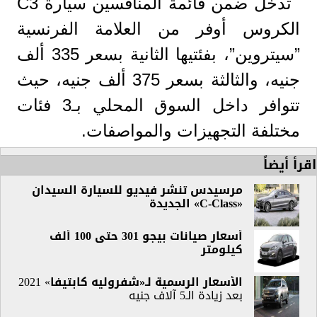
تدخل ضمن قائمة المنافسين سيارة C3
الكروس أوفر من العلامة الفرنسية
”سيتروين”، بفئتيها الثانية بسعر 335 ألف
جنيه، والثالثة بسعر 375 ألف جنيه، حيث
تتوافر داخل السوق المحلي بـ3 فئات
مختلفة التجهيزات والمواصفات.
اقرأ أيضاً
مرسيدس تنشر فيديو للسيارة السيدان
«C-Class» الجديدة
أسعار صيانات بيجو 301 حتى 100 ألف
كيلومتر
الأسعار الرسمية لـ«
شفروليه كابتيفا
» 2021
بعد زيادة الـ5 آلاف جنيه