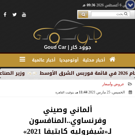
الخميس 6 أغسطس 2026
09:36 مـ
جوود كار | Goud Car
أخبار محلية
أوتوميديا
أخبار عالمية
وزير الصناعة يبحث مع 
عروض وأسعار
الخميس، 25 مارس 2021
11:44 مـ
بتوقيت القاهرة
2021-03-25 23:44:32
ألماني وصيني
وفرنساوي..المنافسون
لـ«شيفروليه كابتيفا 2021»