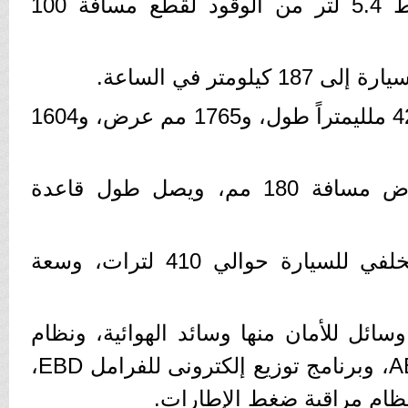
- تستهلك السيارة متوسط 5.4 لتر من الوقود لقطع مسافة 100
ومتر في الساعة.
- تتوافر السيارة بأبعاد 4211 ملليمتراً طول، و1765 مم عرض، و1604
- ترتفع السيارة عن الأرض مسافة 180 مم، ويصل طول قاعدة
- تصل سعة الصندوق الخلفي للسيارة حوالي 410 لترات، وسعة
وسائل للأمان منها وسائد الهوائية، ونظام
الفرامل المانعة للإنغلاق ABS، وبرنامج توزيع إلكترونى للفرامل EBD،
ونظام مراقبة ضغط الإطارات.