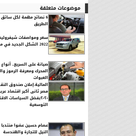
موضوعات متعلقة
6 نصائح مهمة لكل سائق 
الطريق
سعر ومواصفات شيفروليه 
2022 الشكل الجديد في مصر
صيانة على السريع.. أنواع 
المحرك ومعرفة الرموز وال
العبوات
المالية.إعلان صندوق النق
مصر ثانى أكبر اقتصاد عر
٢٠٢٠بفضل السياسات الاق
التوسعية
عصام حسين عضوا منتدبا 
النيل للتجارة والهندسة