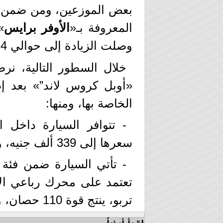
بعض الموزعين، ومن ضمن تلك
المعروفة بـ«
الأوفر برايس
»
وصلت الزيادة إلى حوالي 4 ألاف جنيه.
خلال السطور التالية، نرص
«أوبل كروس لاند”» بعد إض
الخاصة بها، ومنها:
- تتوافر السيارة داخل ا
سعرها إلى 339 ألف جنيه، والفئة الثانية بسعر 369 ألف جنيه.
- تأتي السيارة ضمن فئة 
تربو، ينتج قوة 110 حصان، وعزم أقصى للدوران 205 نيوتن.