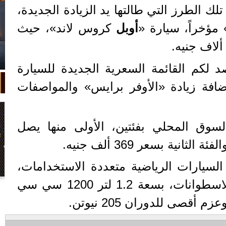
 الطرز التي طالتها يد الزيادة الجديدة،
 مؤخراً، سيارة «
أوبل
كروس لاند»، حيث
د لكم القائمة السعرية الجديدة للسيارة
افة زيادة «الأوفر برايس» والمواصفات
لسوق المحلي بفئتين، الأولى منها يصل
السيارات الرياضية متعددة الاستخدامات،
في واقعة غريبة، تعطلت سيارة ملك
تعتمد على محرك رباعي الاسطوانات، بسعة 1.2 لتر 1200 سي سي
السويد بعد تحركها لثوانٍ معدودة.