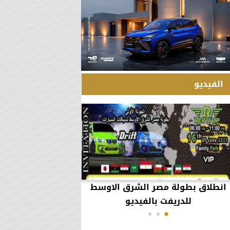
الفيديو
انطلاق بطولة مصر الشرق الاوسط
60 مليون جنيه تطي
للدريفت بالفيديو
أعمال يثير ال