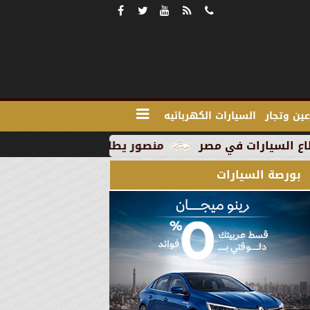
ين وتجار
السيارات الكهربائيه
منصور يطلق MG RX9 PHEV الجديدة كليًا في السوق المصري كأول سيارة Plug-in Hybrid من العلامة
بورصة السيارات