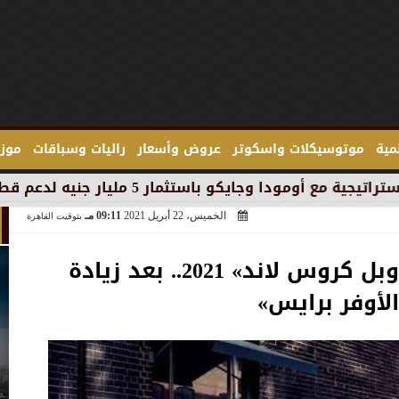
لمية
موتوسيكلات واسكوتر
عروض وأسعار
راليات وسباقات
موزع
ار جنيه لدعم قطاع السيارات في مصر
الخميس، 22 أبريل 2021
09:11 مـ
بتوقيت القاهرة
أسعار ومواصفات «أوبل كروس لاند» 2021.. بعد زيادة
الأوفر برايس»