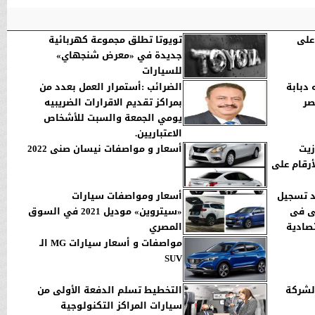
على
تويوتا تطلق مجموعة كهربائية
جديدة في «معرض شنجهاي»
للسيارات
دبابة
الضرائب :أستمرار العمل بعدد من
بمراكز تقديم الاقرارات الضريبيه
يومي الجمعة والسبت للأشخاص
الاعتباريين.
زيت
أسعار و مواصفات نيسان صنى 2022
أرقام على
د تسجيل
أسعار ومواصفات سيارات
بى فى
«سيتروين» موديل 2021 في السوق
تصادية
المصري
مواصفات و أسعار سيارات MG الـ
SUV
لشركة
التخطيط تسلم الدفعة الأولى من
سيارات المراكز التكنولوجية