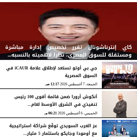
كاي إنترناشونال تقرر تخصيص إدارة مباشرة
ومستقلة للسوق المصري، نظرا لاهميته بالنسبه...
جي بي أوتو تستعد لإطلاق علامة iCAUR في
السوق المصرية
السبت، 8 أغسطس 2026
03:00 مـ
الجمعة، 7 أغسطس 2026
12:17 صـ
أنكوش أرورا ضمن قائمة أقوى 100 رئيس
تنفيذي في الشرق الأوسط لعام...
الخميس، 6 أغسطس 2026
06:21 مـ
عز العرب السويدي توقّع شراكة استراتيجية
مع أومودا وجايكو باستثمار 5 مليار...