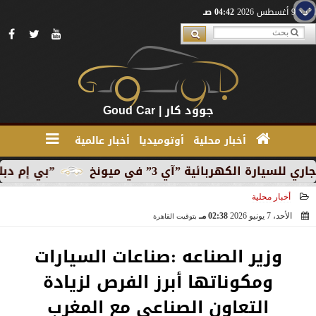
الأحد 9 أغسطس 2026
04:42 صـ
جوود كار | Goud Car
أخبار محلية
أوتوميديا
أخبار عالمية
هربائية ”آي 3” في ميونخ
”بي إم دبليو” تبدأ الإنت
أخبار محلية
الأحد، 7 يونيو 2026
02:38 مـ
بتوقيت القاهرة
2026-06-07 14:38:15
وزير الصناعه :صناعات السيارات
ومكوناتها أبرز الفرص لزيادة
التعاون الصناعي مع المغرب