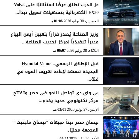
عز العرب تطلق عرضًا استثنائيًا على Volvo
EX30 الكهربائية بتسهيلات تمويل تبدأ...
الخميس، 30 يوليو 2026
01:06 مـ
وزير الصناعة يُصدر قراراً بتعيين أيمن البياع
مديراً تنفيذياً لمركز تحديث الصناعة...
الثلاثاء، 28 يوليو 2026
06:07 مـ
قبل الإطلاق الرسمي.. Hyundai Venue
الجديدة تستعد لإعادة تعريف القوة في
فئة...
الثلاثاء، 28 يوليو 2026
12:28 مـ
بي واي دي تواصل النمو في مصر وتفتتح
مركز تكنولوجي جديد يخدم...
الإثنين، 27 يوليو 2026
03:01 مـ
نيسان مصر تبدأ مبيعات ”نيسان ماجنيت”
المجمعة محليًا،
الأحد، 26 يوليو 2026
05:54 مـ