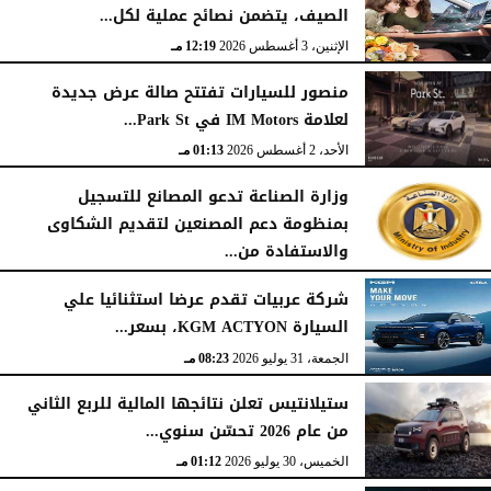
الصيف، يتضمن نصائح عملية لكل...
الإثنين، 3 أغسطس 2026
12:19 مـ
منصور للسيارات تفتتح صالة عرض جديدة
لعلامة IM Motors في Park St...
الأحد، 2 أغسطس 2026
01:13 مـ
وزارة الصناعة تدعو المصانع للتسجيل
بمنظومة دعم المصنعين لتقديم الشكاوى
والاستفادة من...
السبت، 1 أغسطس 2026
02:59 مـ
شركة عربيات تقدم عرضا استثنائيا علي
السيارة KGM ACTYON، بسعر...
الجمعة، 31 يوليو 2026
08:23 مـ
ستيلانتيس تعلن نتائجها المالية للربع الثاني
من عام 2026 تحسّن سنوي...
الخميس، 30 يوليو 2026
01:12 مـ