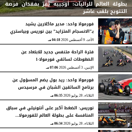
بطولة العالم للراليات: أوجييه يُقرّ بفقدان فرصة
التتويج بلقب عاشر
فورمولا واحد: مدير ماكلارين يشيد
بـ”الانسجام المتزايد” بين نوريس وبياستري
الأحد، 9 أغسطس 2026
04:29 مـ
الأحد، 9 أغسطس 2026
04:18 مـ
فترة الراحة متنفس جديد للابتعاد عن
الضغوطات لسائقي فورمولا-1
الإثنين، 3 أغسطس 2026
07:06 مـ
فورمولا واحد: ريد بول يضم المسؤول عن
برنامج السائقين الشبان في مرسيدس
الثلاثاء، 28 يوليو 2026
06:35 مـ
نوريس: الضغط أكبر على أنتونيلي في سباق
المنافسة على بطولة العالم للفورمولا...
الثلاثاء، 28 يوليو 2026
06:34 مـ