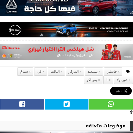
جاسلي
يستعيد
المركز
الثالث
في
سباق
فورمولا
1
بموناكو
⇧
موضوعات متعلقة