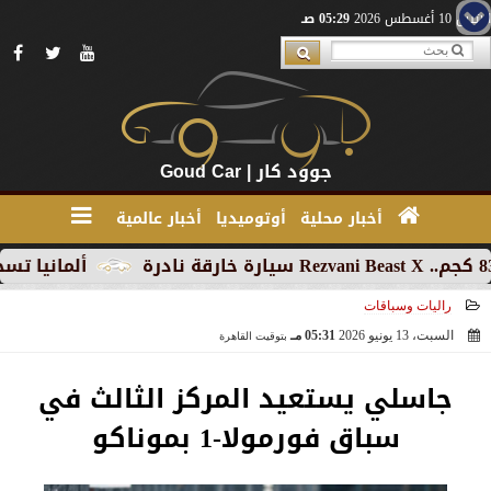
الإثنين 10 أغسطس 2026
05:29 صـ
جوود كار | Goud Car
أخبار محلية
أوتوميديا
أخبار عالمية
ألمانيا تسجل تراج
راليات وسباقات
السبت، 13 يونيو 2026
05:31 مـ
بتوقيت القاهرة
2026-06-13 17:31:35
جاسلي يستعيد المركز الثالث في
سباق فورمولا-1 بموناكو