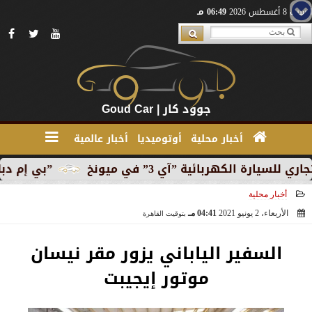
السبت 8 أغسطس 2026
06:49 مـ
جوود كار | Goud Car
أخبار محلية
أوتوميديا
أخبار عالمية
هربائية ”آي 3” في ميونخ
”بي إم دبليو” تبدأ الإنتا
أخبار محلية
الأربعاء، 2 يونيو 2021
04:41 مـ
بتوقيت القاهرة
2021-06-02 16:41:44
السفير الياباني يزور مقر نيسان
موتور إيجيبت