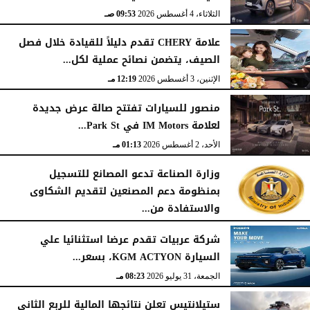
الثلاثاء، 4 أغسطس 2026
09:53 صـ
علامة CHERY تقدم دليلاً للقيادة خلال فصل
الصيف، يتضمن نصائح عملية لكل...
الإثنين، 3 أغسطس 2026
12:19 مـ
منصور للسيارات تفتتح صالة عرض جديدة
لعلامة IM Motors في Park St...
الأحد، 2 أغسطس 2026
01:13 مـ
وزارة الصناعة تدعو المصانع للتسجيل
بمنظومة دعم المصنعين لتقديم الشكاوى
والاستفادة من...
السبت، 1 أغسطس 2026
02:59 مـ
شركة عربيات تقدم عرضا استثنائيا علي
السيارة KGM ACTYON، بسعر...
الجمعة، 31 يوليو 2026
08:23 مـ
ستيلانتيس تعلن نتائجها المالية للربع الثاني