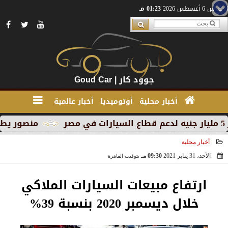
الخميس 6 أغسطس 2026
01:23 مـ
جوود كار | Goud Car
أخبار محلية
أوتوميديا
أخبار عالمية
منصور يطلق MG RX9 PHEV الجديدة كليًا في السوق المصري كأول سيارة Plug-in Hybrid من العلامة
أخبار محلية
الأحد، 31 يناير 2021
09:30 مـ
بتوقيت القاهرة
2021-01-31 21:30:36
ارتفاع مبيعات السيارات الملاكي
خلال ديسمبر 2020 بنسبة 39%