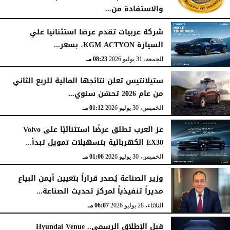
والاستفادة من...
السبت، 1 أغسطس 2026
02:59 مـ
شركة عربيات تقدم عرضا استثنائيا علي
السيارة KGM ACTYON، بسعر...
الجمعة، 31 يوليو 2026
08:23 مـ
ستيلانتيس تعلن نتائجها المالية للربع الثاني
من عام 2026 تحسّن سنوي...
الخميس، 30 يوليو 2026
01:12 مـ
عز العرب تطلق عرضًا استثنائيًا على Volvo
EX30 الكهربائية بتسهيلات تمويل تبدأ...
الخميس، 30 يوليو 2026
01:06 مـ
وزير الصناعة يُصدر قراراً بتعيين أيمن البياع
مديراً تنفيذياً لمركز تحديث الصناعة...
الثلاثاء، 28 يوليو 2026
06:07 مـ
قبل الإطلاق الرسمي.. Hyundai Venue