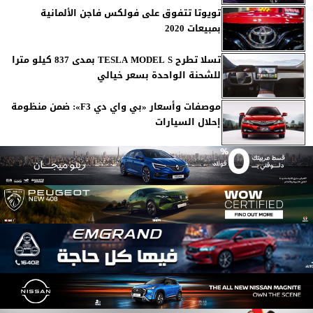
تويوتا تتفوق على فولكس فاجن الألمانية
بمبيعات 2020
تسلا تطرح TESLA MODEL S بمدى 837 كيلو مترا
للشحنة الواحدة بسعر خيالي
موصفات وأسعار «بي واي دي‬ F3»: ضمن منظومة
إحلال السيارات