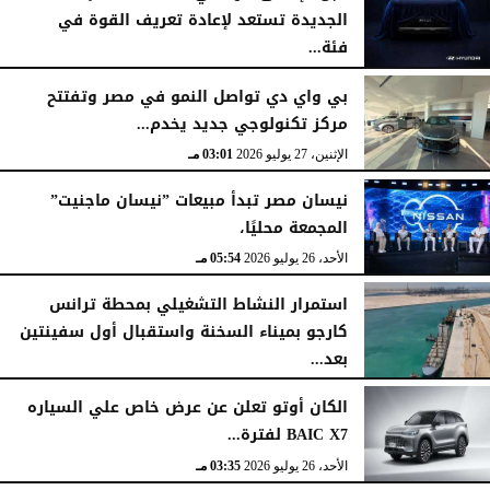
الجديدة تستعد لإعادة تعريف القوة في
فئة...
الثلاثاء، 28 يوليو 2026
12:28 مـ
بي واي دي تواصل النمو في مصر وتفتتح
مركز تكنولوجي جديد يخدم...
الإثنين، 27 يوليو 2026
03:01 مـ
نيسان مصر تبدأ مبيعات ”نيسان ماجنيت”
المجمعة محليًا،
الأحد، 26 يوليو 2026
05:54 مـ
استمرار النشاط التشغيلي بمحطة ترانس
كارجو بميناء السخنة واستقبال أول سفينتين
بعد...
الأحد، 26 يوليو 2026
05:52 مـ
الكان أوتو تعلن عن عرض خاص علي السياره
BAIC X7 لفترة...
الأحد، 26 يوليو 2026
03:35 مـ