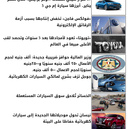
يناير.. أبرزها سيارة إم جي 5
«فولكس فاجن» تخفض إنتاجها بسبب أزمة
الرقائق الإلكترونية
«تويوتا» تعود لأمجادها بعد 5 سنوات وتحصد لقب
الأعلى مبيعا في العالم
وزير المالية حوافز ضريبية جديدة: ألف جنيه لحجم
الأعمال ٢٥٠ ألف جنيه سنويًا و٢٥٠٠جنيه
سنويًا.لحجم الاعمال ٥٠٠ ألف جنيه.
جوجل تزف بشري لمالكي السيارات الكهربائية.
الخسائر تُلاحق سوق السيارات المستعملة
نيسان تحول موديلاتها الجديدة إلى سيارات
كهربائية حفاظا على البيئة