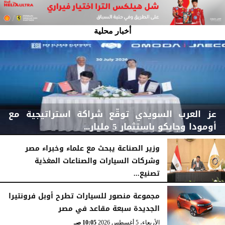
أخبار محلية
عز العرب السويدي توقّع شراكة استراتيجية مع
أومودا وجايكو باستثمار 5 مليار...
وزير الصناعة يبحث مع علماء وخبراء مصر
وشركات السيارات والصناعات المغذية
تصنيع...
الأربعاء، 5 أغسطس 2026
04:47 مـ
الأربعاء، 5 أغسطس 2026
12:17 مـ
مجموعة منصور للسيارات تطرح أوبل فرونتيرا
الجديدة سبعة مقاعد في مصر
الأربعاء، 5 أغسطس 2026
10:05 صـ