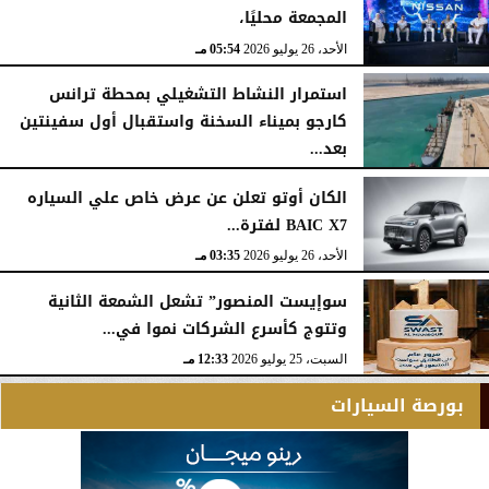
المجمعة محليًا،
الأحد، 26 يوليو 2026
05:54 مـ
استمرار النشاط التشغيلي بمحطة ترانس
كارجو بميناء السخنة واستقبال أول سفينتين
بعد...
الأحد، 26 يوليو 2026
05:52 مـ
الكان أوتو تعلن عن عرض خاص علي السياره
BAIC X7 لفترة...
الأحد، 26 يوليو 2026
03:35 مـ
سوإيست المنصور” تشعل الشمعة الثانية
وتتوج كأسرع الشركات نموا في...
السبت، 25 يوليو 2026
12:33 مـ
بورصة السيارات