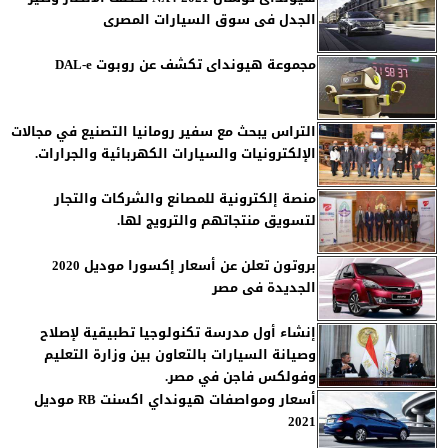
الجدل فى سوق السيارات المصرى
مجموعة هيونداى تكشف عن روبوت DAL-e
التراس يبحث مع سفير رومانيا التصنيع في مجالات
الإلكترونيات والسيارات الكهربائية والجرارات.
منصة إلكترونية للمصانع والشركات والتجار
لتسويق منتجاتهم والترويج لها.
بروتون تعلن عن أسعار إكسورا موديل 2020
الجديدة فى مصر
إنشاء أول مدرسة تكنولوجيا تطبيقية لإصلاح
وصيانة السيارات بالتعاون بين وزارة التعليم
وفولكس فاجن في مصر.
أسعار ومواصفات هيونداي اكسنت RB موديل
2021