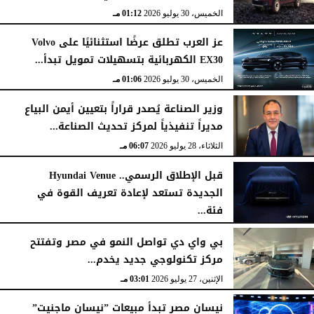
الخميس، 30 يوليو 2026
01:12 مـ
عز العرب تطلق عرضًا استثنائيًا على Volvo
EX30 الكهربائية بتسهيلات تمويل تبدأ...
الخميس، 30 يوليو 2026
01:06 مـ
وزير الصناعة يُصدر قراراً بتعيين أيمن البياع
مديراً تنفيذياً لمركز تحديث الصناعة...
الثلاثاء، 28 يوليو 2026
06:07 مـ
قبل الإطلاق الرسمي.. Hyundai Venue
الجديدة تستعد لإعادة تعريف القوة في
فئة...
الثلاثاء، 28 يوليو 2026
12:28 مـ
بي واي دي تواصل النمو في مصر وتفتتح
مركز تكنولوجي جديد يخدم...
الإثنين، 27 يوليو 2026
03:01 مـ
نيسان مصر تبدأ مبيعات ”نيسان ماجنيت”