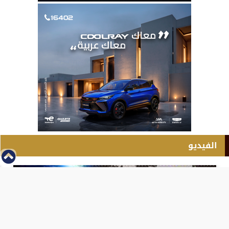
الفيديو
⇡