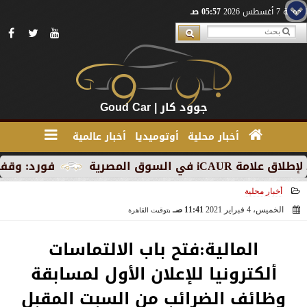
الجمعة 7 أغسطس 2026
05:57 صـ
جوود كار | Goud Car
أخبار محلية
أوتوميديا
أخبار عالمية
المصرية
فورد: وقف الإنتاج ف
أخبار محلية
الخميس، 4 فبراير 2021
11:41 صـ
بتوقيت القاهرة
2021-02-04 11:41:45
المالية:فتح باب الالتماسات
ألكترونيا للإعلان الأول لمسابقة
وظائف الضرائب من السبت المقبل