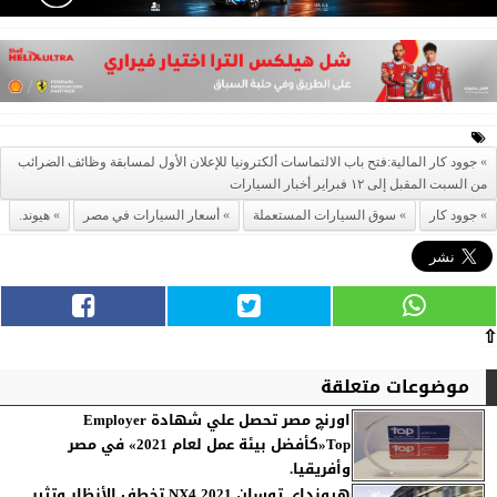
جوود كار المالية:فتح باب الالتماسات ألكترونيا للإعلان الأول لمسابقة وظائف الضرائب
من السبت المقبل إلى ١٢ فبراير أخبار السيارات
جوود كار
سوق السيارات المستعملة
أسعار السيارات في مصر
هيوند.
⇧
موضوعات متعلقة
اورنچ مصر تحصل علي شهادة Employer
Top«كأفضل بيئة عمل لعام 2021» في مصر
وأفريقيا.
هيونداى توسان NX4 2021 تخطف الأنظار وتثير