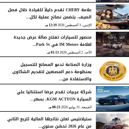
علامة CHERY تقدم دليلاً للقيادة خلال فصل
الصيف، يتضمن نصائح عملية لكل...
الإثنين، 3 أغسطس 2026
12:19 مـ
منصور للسيارات تفتتح صالة عرض جديدة
لعلامة IM Motors في Park St...
الأحد، 2 أغسطس 2026
01:13 مـ
وزارة الصناعة تدعو المصانع للتسجيل
بمنظومة دعم المصنعين لتقديم الشكاوى
والاستفادة من...
السبت، 1 أغسطس 2026
02:59 مـ
شركة عربيات تقدم عرضا استثنائيا علي
السيارة KGM ACTYON، بسعر...
الجمعة، 31 يوليو 2026
08:23 مـ
ستيلانتيس تعلن نتائجها المالية للربع الثاني
من عام 2026 تحسّن سنوي...