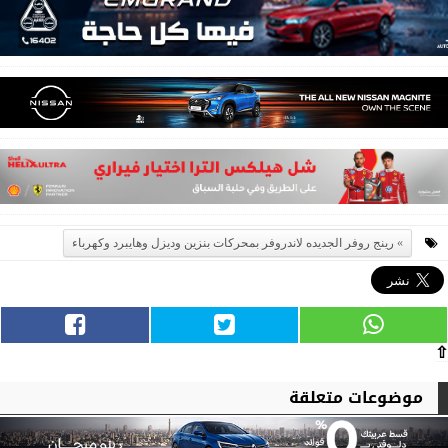
رينج روفر الجديده لاندروفر بمحركات بنزين وديزل وهايبرد وكهرباء
⇧
موضوعات متعلقة