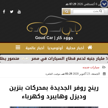
الخميس 6 أغسطس 2026
07:29 صـ
جوود كار | Goud Car
أخبار محلية
أوتوميديا
أخبار عالمية
منصور يطلق MG RX9 PHEV الجديدة كليًا في السوق المصري كأول سيارة Plug-in Hybrid من العلامة
سيارات جديده
الجمعة، 23 أكتوبر 2020
01:29 صـ
بتوقيت القاهرة
2020-10-23 01:29:10
رينج روفر الجديدة بمحركات بنزين
وديزل وهايبرد وكهرباء