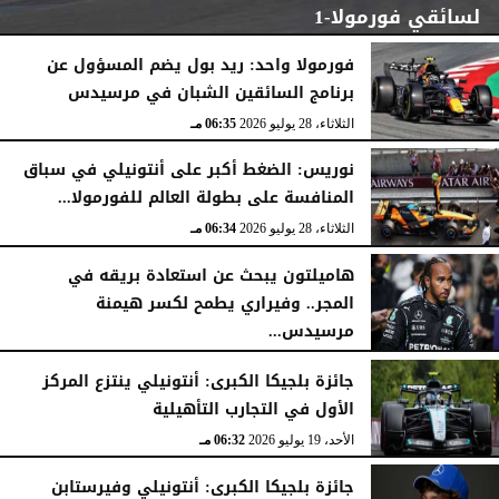
لسائقي فورمولا-1
فورمولا واحد: ريد بول يضم المسؤول عن
برنامج السائقين الشبان في مرسيدس
الإثنين، 3 أغسطس 2026
07:06 مـ
الثلاثاء، 28 يوليو 2026
06:35 مـ
نوريس: الضغط أكبر على أنتونيلي في سباق
المنافسة على بطولة العالم للفورمولا...
الثلاثاء، 28 يوليو 2026
06:34 مـ
هاميلتون يبحث عن استعادة بريقه في
المجر.. وفيراري يطمح لكسر هيمنة
مرسيدس...
السبت، 25 يوليو 2026
04:41 مـ
جائزة بلجيكا الكبرى: أنتونيلي ينتزع المركز
الأول في التجارب التأهيلية
الأحد، 19 يوليو 2026
06:32 مـ
جائزة بلجيكا الكبرى: أنتونيلي وفيرستابن