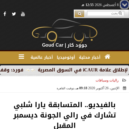
السبت 8 أغسطس 2026
12:55 مـ
جوود كار | Goud Car
أخبار محلية
أوتوميديا
أخبار عالمية
ق المصرية
فورد: وقف الإنتاج
راليات وسباقات
الإثنين، 26 أكتوبر 2020
09:18 مـ
بتوقيت القاهرة
2020-10-26 21:18:09
بالفيديو.. المتسابقة يارا شلبي
تشارك في رالي الجونة ديسمبر
المقبل