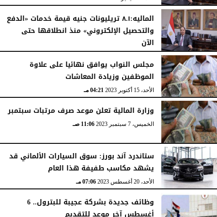
الماليه:٨.١ تريليونات جنيه قيمة خدمات «الدفع
والتحصيل الإلكتروني» منذ انطلاقها حتى
الآن
الإثنين، 1 يناير 2024
12:49 مـ
مجلس النواب يوافق نهائيا على علاوة
الموظفين وزيادة المعاشات
الأحد، 15 أكتوبر 2023
04:21 مـ
وزارة المالية تعلن موعد صرف مرتبات سبتمبر
الخميس، 7 سبتمبر 2023
11:06 صـ
ستاندرد آند بورز: سوق السيارات الألماني قد
يشهد مكاسب طفيفة هذا العام
الأحد، 20 أغسطس 2023
07:06 مـ
وظائف جديدة بشركة عجيبة للبترول.. 6
أغسطس آخر موعد للتقديم