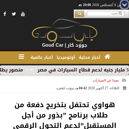
الخميس 6 أغسطس 2026
10:06 صـ
جوود كار | Goud Car
أخبار محلية
أوتوميديا
أخبار عالمية
منصور يطلق MG RX9 PHEV الجديدة كليًا في السوق المصري كأول سيارة Plug-in Hybrid من العلامة
بعيدا عن السيارات
الثلاثاء، 27 أكتوبر 2020
04:42 مـ
بتوقيت القاهرة
2020-10-27 16:42:55
هواوي تحتفل بتخريج دفعة من
طلاب برنامج ”بذور من أجل
المستقبل”لدعم التحول الرقمي