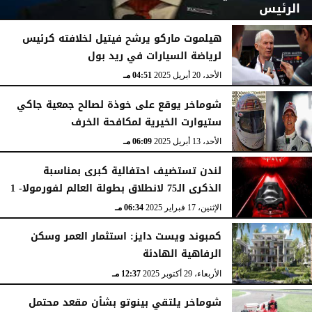
الرئيس
هيلموت ماركو يرشح فيتيل لخلافته كرئيس
لرياضة السيارات في ريد بول
الأحد، 6 يوليو 2025
05:44 مـ
الأحد، 20 أبريل 2025
04:51 مـ
شوماخر يوقع على خوذة لصالح جمعية جاكي
ستيوارت الخيرية لمكافحة الخرف
الأحد، 13 أبريل 2025
06:09 مـ
لندن تستضيف احتفالية كبرى بمناسبة
الذكرى الـ75 لانطلاق بطولة العالم لفورمولا- 1
الإثنين، 17 فبراير 2025
06:34 مـ
كمبوند ويست دايز: استثمار العمر وسكن
الرفاهية الهادئة
الأربعاء، 29 أكتوبر 2025
12:37 مـ
شوماخر يلتقي بينوتو بشأن مقعد محتمل