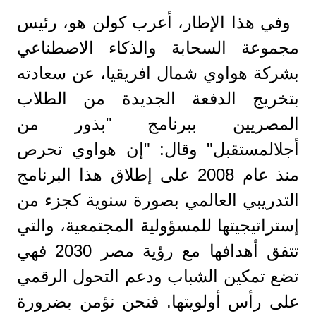
وفي هذا الإطار، أعرب كولن هو، رئيس
مجموعة السحابة والذكاء الاصطناعي
بشركة هواوي شمال افريقيا، عن سعادته
بتخريج الدفعة الجديدة من الطلاب
المصريين ببرنامج "بذور من
أجلالمستقبل" وقال: "إن هواوي تحرص
منذ عام 2008 على إطلاق هذا البرنامج
التدريبي العالمي بصورة سنوية كجزء من
إستراتيجيتها للمسؤولية المجتمعية، والتي
تتفق أهدافها مع رؤية مصر 2030 فهي
تضع تمكين الشباب ودعم التحول الرقمي
على رأس أولويتها. فنحن نؤمن بضرورة