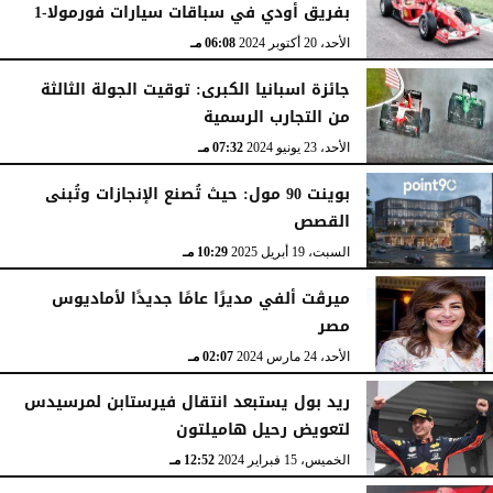
بفريق أودي في سباقات سيارات فورمولا-1
الأحد، 20 أكتوبر 2024
06:08 مـ
جائزة اسبانيا الكبرى: توقيت الجولة الثالثة
من التجارب الرسمية
الأحد، 23 يونيو 2024
07:32 مـ
بوينت 90 مول: حيث تُصنع الإنجازات وتُبنى
القصص
السبت، 19 أبريل 2025
10:29 مـ
ميرڨت ألفي مديرًا عامًا جديدًا لأماديوس
مصر
الأحد، 24 مارس 2024
02:07 مـ
ريد بول يستبعد انتقال فيرستابن لمرسيدس
لتعويض رحيل هاميلتون
الخميس، 15 فبراير 2024
12:52 مـ