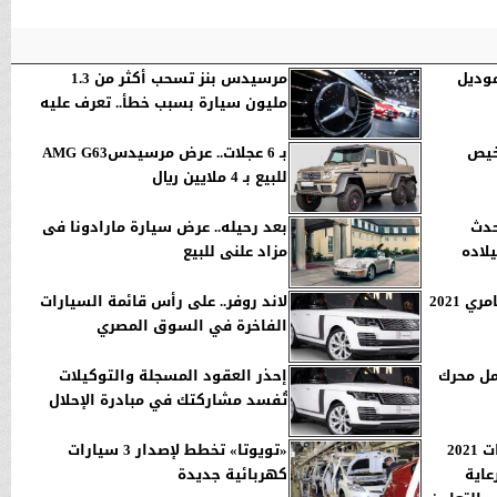
طراز IX من BMW موديل
مرسيدس بنز تسحب أكثر من 1.3
مليون سيارة بسبب خطأ.. تعرف عليه
رخيص
بـ 6 عجلات.. عرض مرسيدسAMG G63
للبيع بـ 4 ملايين ريال
حدث
بعد رحيله.. عرض سيارة مارادونا فى
لاده
مزاد علنى للبيع
تعرف على أسعار تويوتا كامري 2021
لاند روفر.. على رأس قائمة السيارات
الفاخرة في السوق المصري
مل محرك
إحذر العقود المسجلة والتوكيلات
تُفسد مشاركتك في مبادرة الإحلال
أنطلاق بطولة مصر للراليات 2021
«تويوتا» تخطط لإصدار 3 سيارات
رعاية
كهربائية جديدة