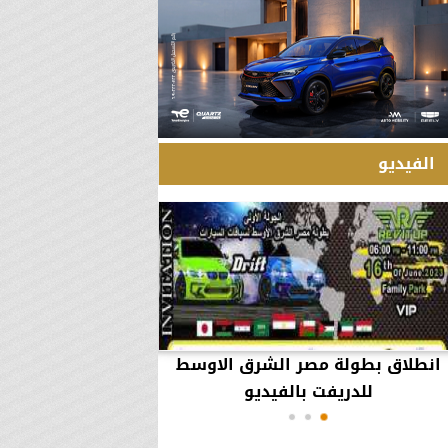
الفيديو
انطلاق بطولة مصر الشرق الاوسط
60 مليون جنيه تطي
للدريفت بالفيديو
أعمال يثير ال