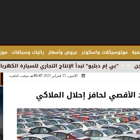
لمية
موتوسيكلات واسكوتر
عروض وأسعار
راليات وسباقات
موزع
يو” تبدأ الإنتاج التجاري للسيارة الكهربائية ”آي 3” في ميونخ
الإثنين، 15 فبراير 2021
05:47 مـ
بتوقيت القاهرة