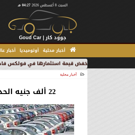
السبت 8 أغسطس 2026
04:27 مـ
جوود كار | Goud Car
أخبار محلية
أوتوميديا
أخبار عا
بسبب خفض قيمة استثمارها في فولكس فاجن
”بي إم دبل
أخبار محلية
2021-02-15 17:47:54
22 ألف جنيه الحد الأقصي لحافز إحلال الملاكي