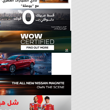
”نادي السيارات المصري” و
مع ”بوصلة”