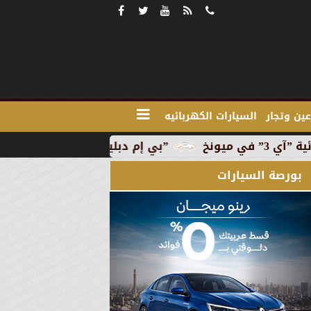
ين وتجار
السيارات الكهربائيه
”بي إم دبليو” تبدأ الإنتاج التجاري للسيارة الكهربائية ”آي 3
بورصة السيارات