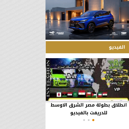
الفيديو
انطلاق بطولة مصر الشرق الاوسط
60 مليون جنيه تطي
للدريفت بالفيديو
أعمال يثير ال