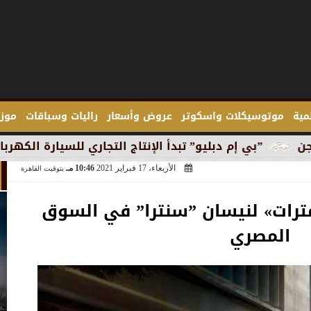
لمية
موتوسيكلات واسكوتر
عروض وأسعار
راليات وسباقات
موزع
دبليو” تبدأ الإنتاج التجاري للسيارة الكهربائية ”آي 3” في ميونخ
الأربعاء، 17 فبراير 2021
10:46 مـ
بتوقيت القاهرة
مترات» لنيسان ”سنترا” في السوق
المصري