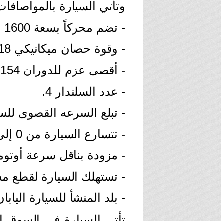
وتأتي السيارة بالمواصافات 
- تضم محركاً بسعة 1600 سي سي.
- وقوة حصان ميكانيكي 118.
- أقصى عزم للدوران 154 نيوتن متر.
- عدد السلندار 4.
- تبلغ السرعة القصوى للسيارة 180 كم
- تتسارع السيارة من 0 إلى 100 كم في 10.9 ثانية.
- مزودة بناقل سرعة أوتوماتيك بـ
- تستهلك السيارة لقطع مسافة 100 كم 8.9 لتر م
- بلد المنشأ للسيارة اليابان
تأتي السيارة في السوق ا