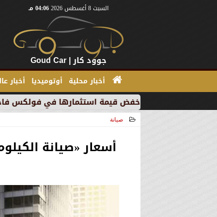
السبت 8 أغسطس 2026
04:06 مـ
جوود كار | Goud Car
أخبار محلية
أوتوميديا
أخبار عا
ي” بسبب خفض قيمة استثمارها في فولكس فاجن
”بي إم 
صيانة
2021-02-17 22:46:31
أسعار «صيانة الكيلو