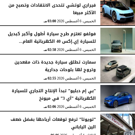
فيراري لوتشي تتحدى الانتقادات وتصبح من
الأكثر مبيعا
الخميس، 6 أغسطس 2026
03:00 مـ
فولفو تعتزم طرح سيارة أطول وأكبر كبديل
للسيارة إي.إكس 40 الكهربائية العام...
الخميس، 6 أغسطس 2026
02:58 مـ
سمارت تطلق سيارة جديدة ذات مقعدين
وتروج لها بلوحات جدارية
الخميس، 6 أغسطس 2026
02:55 مـ
”بي إم دبليو” تبدأ الإنتاج التجاري للسيارة
الكهربائية ”آي 3” في ميونخ
الخميس، 6 أغسطس 2026
02:06 مـ
”تويوتا” ترفع توقعات أرباحها بفضل ضعف
الين الياباني