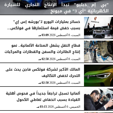
”بي إم دبليو” تبدأ الإنتاج التجاري للسيارة
الكهربائية ”آي 3” في ميونخ
خسائر بمليارات اليورو لـ”بورشه إس إي”
بسبب خفض قيمة استثمارها في فولكس...
السبت، 8 أغسطس 2026
03:43 مـ
السبت، 8 أغسطس 2026
03:09 مـ
قطاع النقل يشعل الصناعة الألمانية.. نمو
إنتاج الطائرات والسفن والقطارات والمركبات
السبت، 8 أغسطس 2026
02:58 مـ
المالك الأكبر لشركة فولكس فاجن يحث على
التحرك لخفض التكاليف
السبت، 8 أغسطس 2026
02:50 مـ
ألمانيا تسجل تراجعاً جديداً في فحوص أهلية
القيادة بسبب انخفاض تعاطي الكحول
الخميس، 6 أغسطس 2026
03:15 مـ