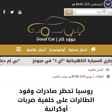
الأحد 9 أغسطس 2026
04:45 صـ
جوود كار | Goud Car
أخبار محلية
أوتوميديا
أخبار عالمية
لكهربائية ”آي 3” في ميونخ
”بي إم دبليو” تبدأ الإن
أخبار عالمية
الثلاثاء، 2 يونيو 2026
07:05 مـ
بتوقيت القاهرة
2026-06-02 19:05:47
روسيا تحظر صادرات وقود
الطائرات على خلفية ضربات
أوكرانية