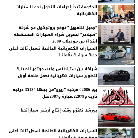
الحكومة تبدأ إجراءات التحول نحو السيارات
الكهربائية
”جميل للتمويل” توقع بروتوكول مع شركة
”ﺳﯾﻠﻧدر” لتمويل شراء السيارات المستعملة
ابتداءً من موديلات 2009
السيارات الكهربائية الخالصة تسجل ثالث أعلى
حصة سوقية بألمانيا
شراكة بين ستيلانتس وليب موتور الصينية
لتطوير سيارات كهربائية تحمل علامة أوبل
بيع 62686 مركبة ”زيرو”من بينها 35134 دراجة
نارية و22979سيارة و2387نقل
بورشه تعتزم وقف إنتاج أرخص سياراتها
السيارات الكهربائية الخالصة تسجل ثالث أعلى
حصة سوقية بألمانيا