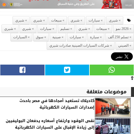
شيري
سيارات
شيري
مبيعات
شيري
شيري
2026 نمو
مبيعات
شيري
تسليم
سيارات
شيري
شيري
تسلم 250 ألف
سيارة
سيارات
صينية
سوق
السيارات
الصيني
شركات السيارات الصينية صادرات شيري
⇧
موضوعات متعلقة
كاديلاك تستعيد أمجادها في مصر باحدث
إصدارات السيارات الكهربائية
نقص الوقود وارتفاع أسعاره يدفعان البوليفيين
إلى زيادة الإقبال على السيارات الكهربائية