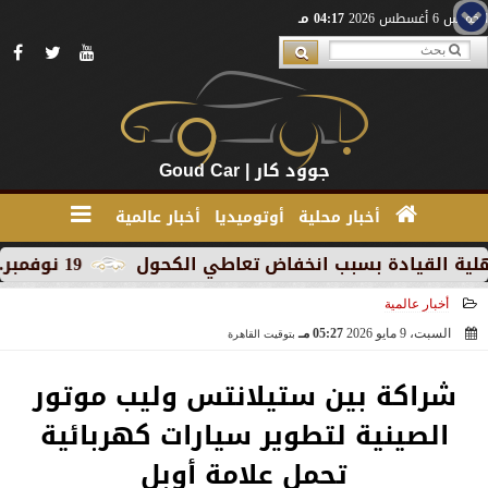
الخميس 6 أغسطس 2026
04:17 مـ
جوود كار | Goud Car
أخبار محلية
أوتوميديا
أخبار عالمية
قيادة بسبب انخفاض تعاطي الكحول
19 نوفمبر.. إنطلاق 《أوتو إكس》 أكبر معرض لموزعين السيارات المعتمدين في مصر
أخبار عالمية
السبت، 9 مايو 2026
05:27 مـ
بتوقيت القاهرة
2026-05-09 17:27:58
شراكة بين ستيلانتس وليب موتور
الصينية لتطوير سيارات كهربائية
تحمل علامة أوبل