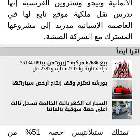
الألمانية وبيجو وستروين الفرنسية إنها
تدرس نقل ملكية موقع تابع لها في
العاصمة الإسبانية مدريد إلى مشروعها
المشترك مع الشركة الصينية.
اقرأ أيضاً
بيع 62686 مركبة ”زيرو”من
بين
ها 35134
دراجة نارية و22979سيارة و2387نقل
بورشه تعتزم وقف إنتاج أرخص سياراتها
السيارات الكهربائية الخالصة تسجل ثالث
أعلى حصة سوقية بألمانيا
تمتلك ستيلانتيس حصة 51% من