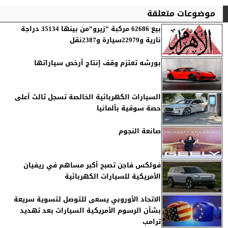
موضوعات متعلقة
بيع 62686 مركبة ”زيرو”من بينها 35134 دراجة
نارية و22979سيارة و2387نقل
بورشه تعتزم وقف إنتاج أرخص سياراتها
السيارات الكهربائية الخالصة تسجل ثالث أعلى
حصة سوقية بألمانيا
صانعة النجوم
فولكس فاجن تصبح أكبر مساهم في ريفيان
الأمريكية للسيارات الكهربائية
الاتحاد الأوروبي يسعى للتوصل لتسوية سريعة
بشأن الرسوم الأمريكية السيارات بعد تهديد
ترامب