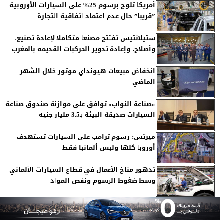
أمريكا تلوح برسوم 25% على السيارات الأوروبية
”قريبا” حال عدم اعتماد اتفاقية التجارة
ستيلانتيس تفتتح مصنعا متكاملا لإعادة تصنيع،
وأصلاح، وإعادة تدوير المركبات القديمه بالمغرب
انخفاض مبيعات هيونداي موتور خلال الشهر
الماضي
«صناعة النواب» توافق على موازنة صندوق صناعة
السيارات صديقة البيئة بـ3.5 مليار جنيه
ميرتس: رسوم ترامب على السيارات تستهدف
أوروبا كلها وليس ألمانيا فقط
تدهور مناخ الأعمال في قطاع السيارات الألماني
وسط ضغوط الرسوم ونقص المواد