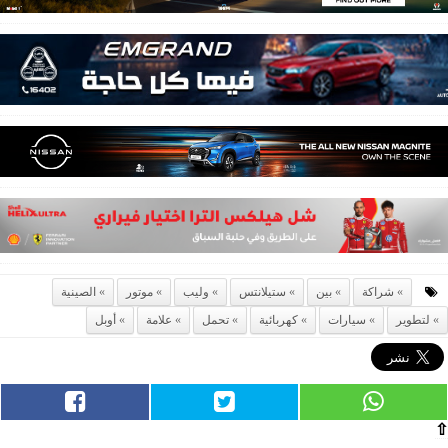
شراكة
بين
ستيلانتس
وليب
موتور
الصينية
لتطوير
سيارات
كهربائية
تحمل
علامة
أوبل
⇧