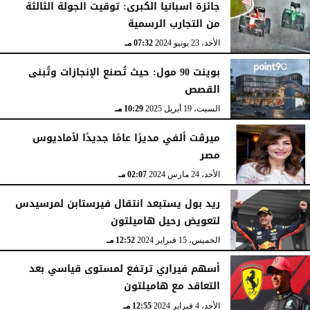
جائزة اسبانيا الكبرى: توقيت الجولة الثالثة
من التجارب الرسمية
الأحد، 23 يونيو 2024
07:32 مـ
بوينت 90 مول: حيث تُصنع الإنجازات وتُبنى
القصص
السبت، 19 أبريل 2025
10:29 مـ
ميرڨت ألفي مديرًا عامًا جديدًا لأماديوس
مصر
الأحد، 24 مارس 2024
02:07 مـ
ريد بول يستبعد انتقال فيرستابن لمرسيدس
لتعويض رحيل هاميلتون
الخميس، 15 فبراير 2024
12:52 مـ
أسهم فيراري ترتفع لمستوى قياسي بعد
التعاقد مع هاميلتون
الأحد، 4 فبراير 2024
12:55 مـ