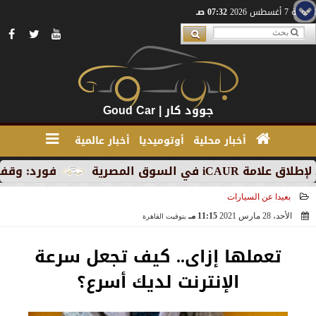
الجمعة 7 أغسطس 2026
07:32 صـ
جوود كار | Goud Car
أخبار محلية
أوتوميديا
أخبار عالمية
ق المصرية
فورد: وقف الإنتاج
بعيدا عن السيارات
الأحد، 28 مارس 2021
11:15 مـ
بتوقيت القاهرة
2021-03-28 23:15:45
تعملها إزاى.. كيف تجعل سرعة
الإنترنت لديك أسرع؟