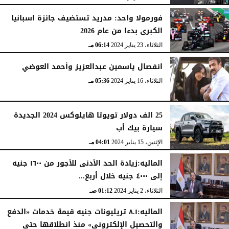
فورمولا واحد: مدريد تستضيف جائزة اسبانيا
الكبرى بدءا من عام 2026
الثلاثاء، 23 يناير 2024
06:14 مـ
انفصال ياسمين عبدالعزيز وأحمد العوضي
الثلاثاء، 16 يناير 2024
05:36 مـ
25 الف دولار تويوتا هايلوكس 2024 الجديدة
سيارة بيك أب
الإثنين، 15 يناير 2024
04:01 مـ
الماليه:زيادة الحد الأدنى للأجور من ١٦٠٠ جنيه
إلى ٤٠٠٠ جنيه خلال أربع...
الثلاثاء، 2 يناير 2024
01:12 صـ
الماليه:٨.١ تريليونات جنيه قيمة خدمات «الدفع
والتحصيل الإلكتروني» منذ انطلاقها حتى