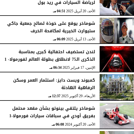
لرياضة السيارات في ريد بول
الأحد، 6 يوليو 2025
05:44 مـ
الأحد، 20 أبريل 2025
04:51 مـ
شوماخر يوقع على خوذة لصالح جمعية جاكي
ستيوارت الخيرية لمكافحة الخرف
الأحد، 13 أبريل 2025
06:09 مـ
لندن تستضيف احتفالية كبرى بمناسبة
الذكرى الـ75 لانطلاق بطولة العالم لفورمولا- 1
الإثنين، 17 فبراير 2025
06:34 مـ
كمبوند ويست دايز: استثمار العمر وسكن
الرفاهية الهادئة
الأربعاء، 29 أكتوبر 2025
12:37 مـ
شوماخر يلتقي بينوتو بشأن مقعد محتمل
بفريق أودي في سباقات سيارات فورمولا-1
الأحد، 20 أكتوبر 2024
06:08 مـ