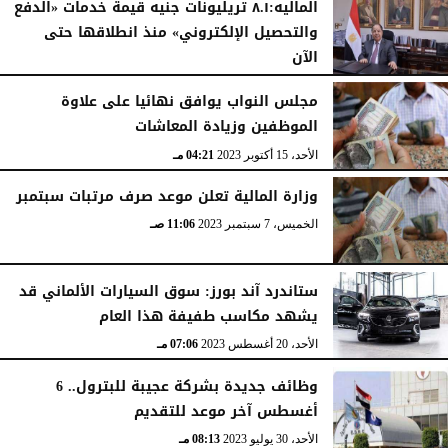
الماليه:٨.١ تريليونات جنيه قيمة خدمات «الدفع
والتحصيل الإلكتروني» منذ انطلاقها حتى
الآن
الإثنين، 1 يناير 2024
12:49 مـ
مجلس النواب يوافق نهائيا على علاوة
الموظفين وزيادة المعاشات
الأحد، 15 أكتوبر 2023
04:21 مـ
وزارة المالية تعلن موعد صرف مرتبات سبتمبر
الخميس، 7 سبتمبر 2023
11:06 صـ
ستاندرد آند بورز: سوق السيارات الألماني قد
يشهد مكاسب طفيفة هذا العام
الأحد، 20 أغسطس 2023
07:06 مـ
وظائف جديدة بشركة عجيبة للبترول.. 6
أغسطس آخر موعد للتقديم
الأحد، 30 يوليو 2023
08:13 مـ