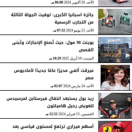
الأحد، 20 أكتوبر 2024
06:08 مـ
جائزة اسبانيا الكبرى: توقيت الجولة الثالثة
من التجارب الرسمية
الأحد، 23 يونيو 2024
07:32 مـ
بوينت 90 مول: حيث تُصنع الإنجازات وتُبنى
القصص
السبت، 19 أبريل 2025
10:29 مـ
ميرڨت ألفي مديرًا عامًا جديدًا لأماديوس
مصر
الأحد، 24 مارس 2024
02:07 مـ
ريد بول يستبعد انتقال فيرستابن لمرسيدس
لتعويض رحيل هاميلتون
الخميس، 15 فبراير 2024
12:52 مـ
أسهم فيراري ترتفع لمستوى قياسي بعد