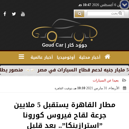
الخميس 6 أغسطس 2026
10:47 صـ
جوود كار | Goud Car
أخبار محلية
أوتوميديا
أخبار عالمية
منصور يطلق MG RX9 PHEV الجديدة كليًا في السوق المصري كأول سيارة Plug-in Hybrid من العلامة
بعيدا عن السيارات
الأربعاء، 31 مارس 2021
10:10 مـ
بتوقيت القاهرة
2021-03-31 22:10:19
مطار القاهرة يستقبل 5 ملايين
جرعة لقاح فيروس كورونا
”استرازينكا”.. بعد قليل