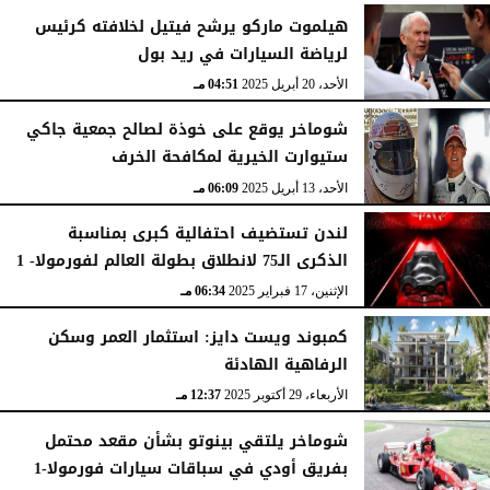
هيلموت ماركو يرشح فيتيل لخلافته كرئيس
لرياضة السيارات في ريد بول
الأحد، 6 يوليو 2025
05:44 مـ
الأحد، 20 أبريل 2025
04:51 مـ
شوماخر يوقع على خوذة لصالح جمعية جاكي
ستيوارت الخيرية لمكافحة الخرف
الأحد، 13 أبريل 2025
06:09 مـ
لندن تستضيف احتفالية كبرى بمناسبة
الذكرى الـ75 لانطلاق بطولة العالم لفورمولا- 1
الإثنين، 17 فبراير 2025
06:34 مـ
كمبوند ويست دايز: استثمار العمر وسكن
الرفاهية الهادئة
الأربعاء، 29 أكتوبر 2025
12:37 مـ
شوماخر يلتقي بينوتو بشأن مقعد محتمل
بفريق أودي في سباقات سيارات فورمولا-1