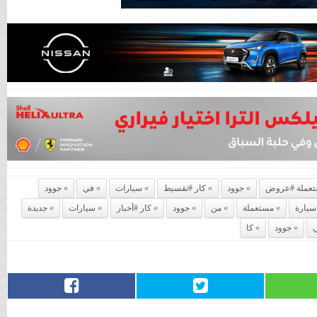
عملة #عروض
جوود
كار #تقسيط
سيارات
في
جوود
سيارة
مستعملة
من
جوود
كار #أخبار
سيارات
جديدة
جوود
كا