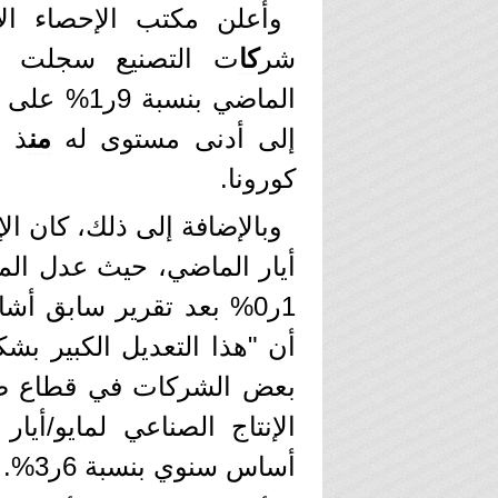
وأعلن مكتب الإحصاء ال
شر
كا
ت التصنيع سجلت انخ
الماضي بنس
إلى أدنى مستوى له
من
كورونا.
وبالإضافة إلى ذلك، كان ال
أيار الماضي، حيث عدل الم
أن "هذا التعديل الكبير بش
بعض الشركات في قطاع صن
الإنتاج الصناعي لمايو/أي
أساس سنوي بنسبة 6ر3%.