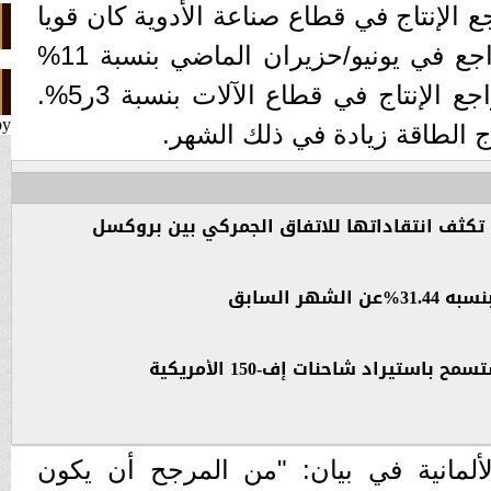
 الإنتاج في قطاع صناعة الأدوية كان قويا
بشكل خاص، حيث بلغ التراجع في يونيو/حزيران الماضي بنسبة 11%
على أساس شهري. كما تراجع الإنتاج في قطاع الآلات بنسبة 3ر5%.
by
 الطاقة زيادة في ذلك الشهر.
ة تكثف انتقاداتها للاتفاق الجمركي بين بروكسل
شهر السابق
باستيراد شاحنات إف-150 الأمريكية
ألمانية في بيان: "من المرجح أن يكون