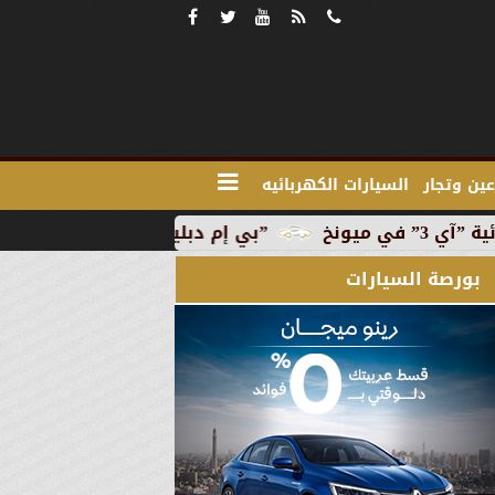
ين وتجار
السيارات الكهربائيه
”بي إم دبليو” تبدأ الإنتاج التجاري للسيارة الكهربائية ”آي 3
بورصة السيارات