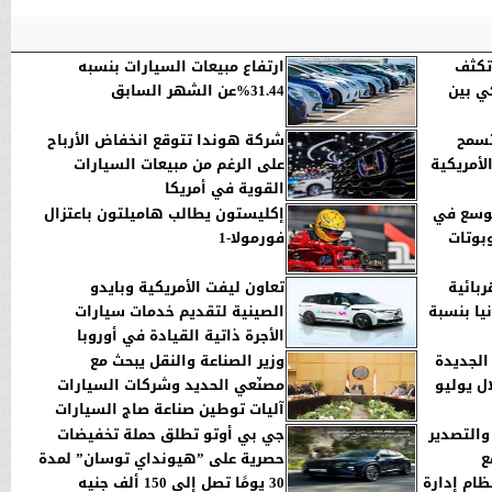
 تكثف
ارتفاع مبيعات السيارات بنسبه
كي بين
31.44%عن الشهر السابق
تسمح
شركة هوندا تتوقع انخفاض الأرباح
على الرغم من مبيعات السيارات
القوية في أمريكا
توسع في
إكليستون يطالب هاميلتون باعتزال
بوتات
فورمولا-1
ربائية
تعاون ليفت الأمريكية وبايدو
يا بنسبة
الصينية لتقديم خدمات سيارات
الأجرة ذاتية القيادة في أوروبا
الجديدة
وزير الصناعة والنقل يبحث مع
بنسبة 5% خلال يوليو
مصنّعي الحديد وشركات السيارات
آليات توطين صناعة صاج السيارات
والتصدير
جي بي أوتو تطلق حملة تخفيضات
ع
حصرية على ”هيونداي توسان” لمدة
ام إدارة
30 يومًا تصل إلى 150 ألف جنيه