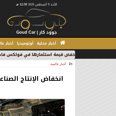
الأحد 9 أغسطس 2026
12:59 مـ
جوود كار | Goud Car
أخبار محلية
أوتوميديا
أخبار عا
 بسبب خفض قيمة استثمارها في فولكس فاجن
”بي إم دبل
أخبار عالمية
2025-08-07 16:03:26
انخفاض الإنتاج الصنا