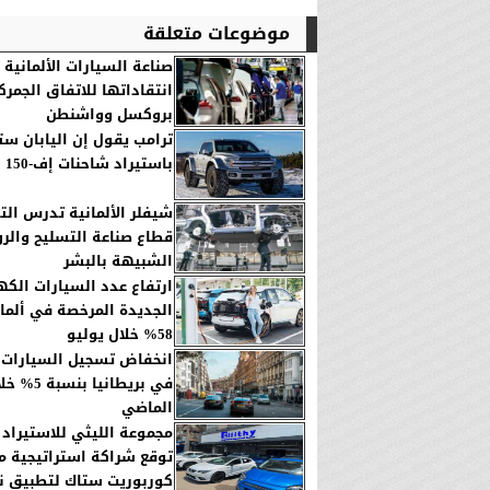
موضوعات متعلقة
صناعة السيارات الألمانية
انتقاداتها للاتفاق الجمر
بروكسل وواشنطن
ترامب يقول إن اليابان س
باستيراد شاحنات إف-150 الأمريكية
شيفلر الألمانية تدرس ال
قطاع صناعة التسليح والرو
الشبيهة بالبشر
ارتفاع عدد السيارات الكه
الجديدة المرخصة في ألمان
58% خلال يوليو
انخفاض تسجيل السيارات 
في بريطانيا 
الماضي
مجموعة الليثي للاستيراد 
توقع شراكة استراتيجية م
كوربوريت ستاك لتطبيق نظ