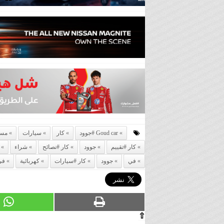
Goud car #جوود
كار
سيارات
مست
كار #تقييم
جوود
كار #نصائح
شراء
في
جوود
كار #سيارات
كهربائية
في
⇧