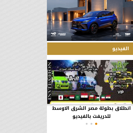
الفيديو
انطلاق بطولة مصر الشرق الاوسط
60 مليون جنيه تطي
للدريفت بالفيديو
أعمال يثير ال