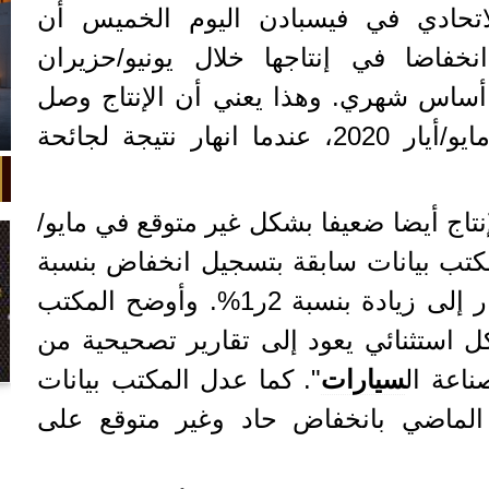
اتحادي في فيسبادن اليوم الخميس أن
فاضا في إنتاجها خلال يونيو/حزيران
بة 9ر1% على أساس شهري. وهذا يعني أن الإنتاج وصل
ذ مايو/أيار 2020، عندما انهار نتيجة لجائحة
إنتاج أيضا ضعيفا بشكل غير متوقع في مايو/
كتب بيانات سابقة بتسجيل انخفاض بنسبة
1ر0% بعد تقرير سابق أشار إلى زيادة بنسبة 2ر1%. وأوضح المكتب
كل استثنائي يعود إلى تقارير تصحيحية من
اعة ال
سيارات
". كما عدل المكتب بيانات
في واقعة غريبة، تعطلت سيارة ملك
ار الماضي بانخفاض حاد وغير متوقع على
السويد بعد تحركها لثوانٍ معدودة.