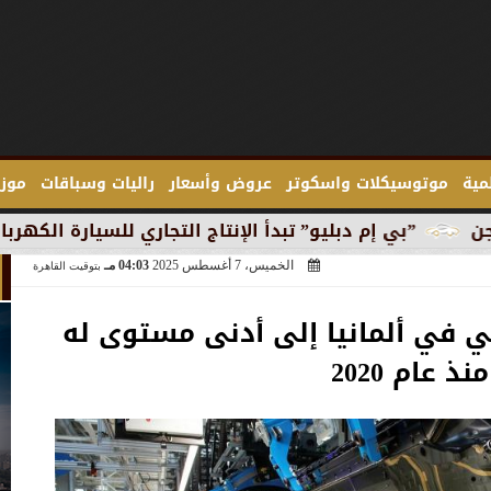
لمية
موتوسيكلات واسكوتر
عروض وأسعار
راليات وسباقات
موزع
يو” تبدأ الإنتاج التجاري للسيارة الكهربائية ”آي 3” في ميونخ
الخميس، 7 أغسطس 2025
04:03 مـ
بتوقيت القاهرة
عي في ألمانيا إلى أدنى مستوى له
منذ عام 2020