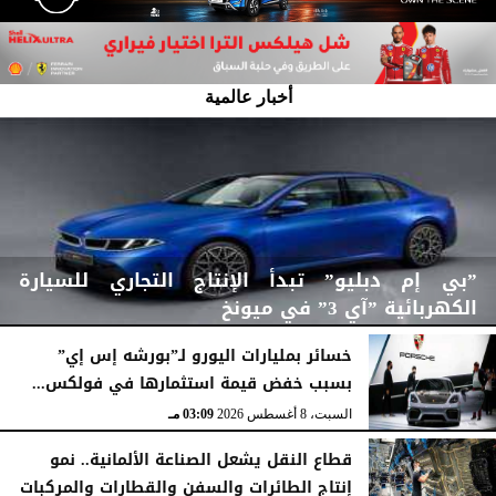
أخبار عالمية
”بي إم دبليو” تبدأ الإنتاج التجاري للسيارة
الكهربائية ”آي 3” في ميونخ
خسائر بمليارات اليورو لـ”بورشه إس إي”
بسبب خفض قيمة استثمارها في فولكس...
السبت، 8 أغسطس 2026
03:43 مـ
السبت، 8 أغسطس 2026
03:09 مـ
قطاع النقل يشعل الصناعة الألمانية.. نمو
إنتاج الطائرات والسفن والقطارات والمركبات