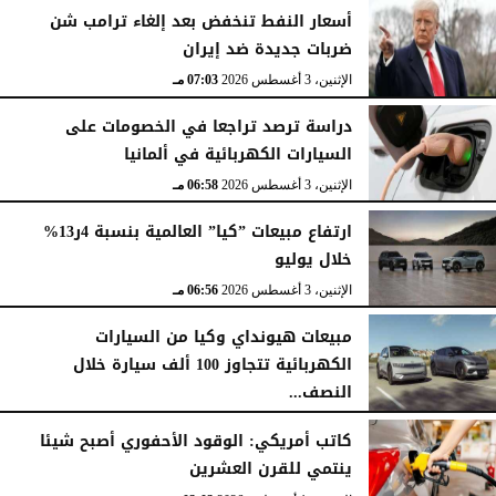
أسعار النفط تنخفض بعد إلغاء ترامب شن
ضربات جديدة ضد إيران
الإثنين، 3 أغسطس 2026
07:03 مـ
دراسة ترصد تراجعا في الخصومات على
السيارات الكهربائية في ألمانيا
الإثنين، 3 أغسطس 2026
06:58 مـ
ارتفاع مبيعات ”كيا” العالمية بنسبة 4ر13%
خلال يوليو
الإثنين، 3 أغسطس 2026
06:56 مـ
مبيعات هيونداي وكيا من السيارات
الكهربائية تتجاوز 100 ألف سيارة خلال
النصف...
الأحد، 2 أغسطس 2026
06:17 مـ
كاتب أمريكي: الوقود الأحفوري أصبح شيئا
ينتمي للقرن العشرين