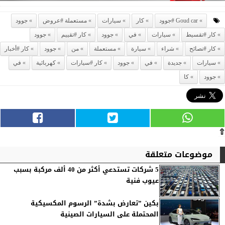
Goud car #جوود
كار
سيارات
مستعملة #عروض
جوود
كار #تقسيط
سيارات
في
جوود
كار #تقييم
جوود
كار #نصائح
شراء
سيارة
مستعملة
من
جوود
كار #أخبار
سيارات
جديدة
في
جوود
كار #سيارات
كهربائية
في
جوود
كا
⇧
موضوعات متعلقة
5 شركات تستدعي أكثر من 40 ألف مركبة بسبب
عيوب فنية
بكين ”تعارض بشدة” الرسوم المكسيكية
المحتملة على السيارات الصينية