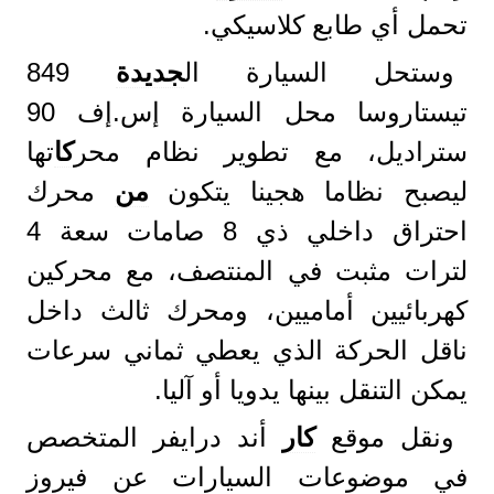
تحمل أي طابع كلاسيكي.
وستحل السيارة ال
جديدة
849
تيستاروسا محل السيارة إس.إف 90
ستراديل، مع تطوير نظام محر
كا
تها
ليصبح نظاما هجينا يتكون
من
محرك
احتراق داخلي ذي 8 صامات سعة 4
لترات مثبت في المنتصف، مع محركين
كهربائيين أماميين، ومحرك ثالث داخل
ناقل الحركة الذي يعطي ثماني سرعات
يمكن التنقل بينها يدويا أو آليا.
ونقل موقع
كار
أند درايفر المتخصص
في موضوعات السيارات عن فيروز