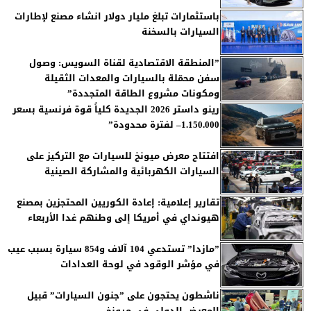
باستثمارات تبلغ مليار دولار انشاء مصنع لإطارات
السيارات بالسخنة
”المنطقة الاقتصادية لقناة السويس: وصول
سفن محمّلة بالسيارات والمعدات الثقيلة
ومكونات مشروع الطاقة المتجددة”
رينو داستر 2026 الجديدة كلياً قوة فرنسية بسعر
1.150.000– لفترة محدودة”
افتتاح معرض ميونخ للسيارات مع التركيز على
السيارات الكهربائية والمشاركة الصينية
تقارير إعلامية: إعادة الكوريين المحتجزين بمصنع
هيونداي في أمريكا إلى وطنهم غدا الأربعاء
”مازدا” تستدعي 104 آلاف و854 سيارة بسبب عيب
في مؤشر الوقود في لوحة العدادات
ناشطون يحتجون على ”جنون السيارات” قبيل
المعرض الدولي في ميونخ