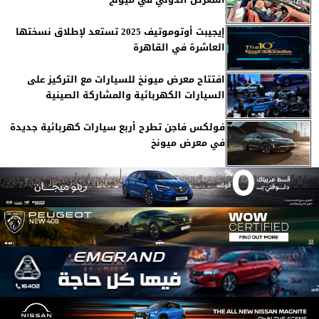
إيجيبت أوتوموتيف 2025 تستعد لإطلاق نسختها
العاشرة في القاهرة
افتتاح معرض ميونخ للسيارات مع التركيز على
السيارات الكهربائية والمشاركة الصينية
فولكس فاجن تطرح أربع سيارات كهربائية جديدة
في معرض ميونخ