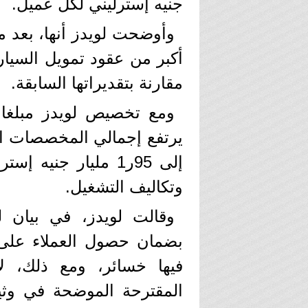
جنيه إسترليني لكل عميل.
وأوضحت لويدز أنها، بعد م
أكبر من عقود تمويل السيا
مقارنة بتقديراتها السابقة.
يرتفع إجمالي المخصصات الم
إلى 95ر1 مليار جني
وتكاليف التشغيل.
وقالت لويدز، في بيان ل
بضمان حصول العملاء على 
فيها خسائر، ومع ذلك، ل
المقترحة الموضحة في وثيق