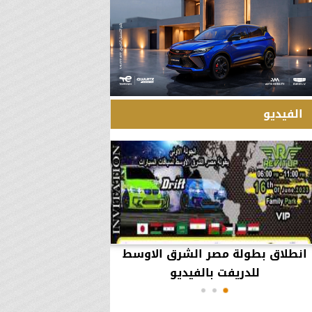
الفيديو
انطلاق بطولة مصر الشرق الاوسط
60 مليون جنيه تطي
للدريفت بالفيديو
أعمال يثير ال