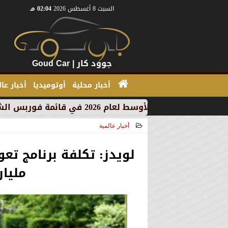
السبت 8 أغسطس 2026
02:04 مـ
جوود كار | Goud Car
أخبار محلية
أوتوميديا
أخبار عا
أخبار عالمية
2025-10-13 17:31:15
لويدز: تكلفة برنامج تع
مليار