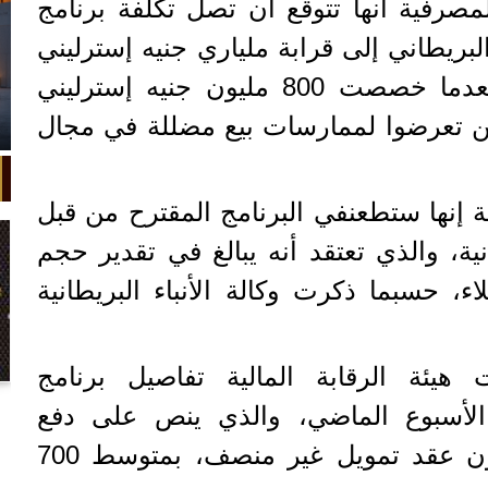
مصرفية أنها تتوقع أن تصل تكلفة برنامج
بريطاني إلى قرابة ملياري جنيه إسترليني
(7ر2 مليار دولار)، وذلك بعدما خصصت 800 مليون جنيه إسترليني
ذين تعرضوا لممارسات بيع مضللة في مجال
إنها ستطعن​​في البرنامج المقترح من قبل
انية، والذي تعتقد أنه يبالغ في تقدير حجم
ء، حسبما ذكرت وكالة الأنباء البريطانية
هيئة الرقابة المالية تفاصيل برنامج
في واقعة غريبة، تعطلت سيارة ملك
 الأسبوع الماضي، والذي ينص على دفع
السويد بعد تحركها لثوانٍ معدودة.
تعويضات عن نحو 14 مليون عقد تمويل غير منصف، بمتوسط 700