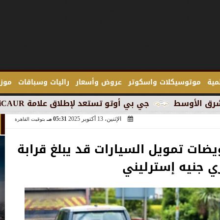
لمية
موتوسيكلات واسكوتر
عروض وأسعار
راليات وسباقات
موزع
جي بي أوتو تستعد لإطلاق علامة iCAUR في السوق المصرية
الإثنين، 13 أكتوبر 2025
05:31 مـ
بتوقيت القاهرة
ويضات تمويل السيارات قد يبلغ قرابة
ي جنيه إسترليني