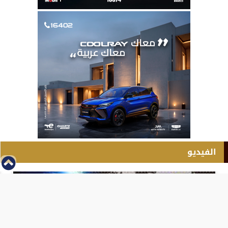
الفيديو
⇡