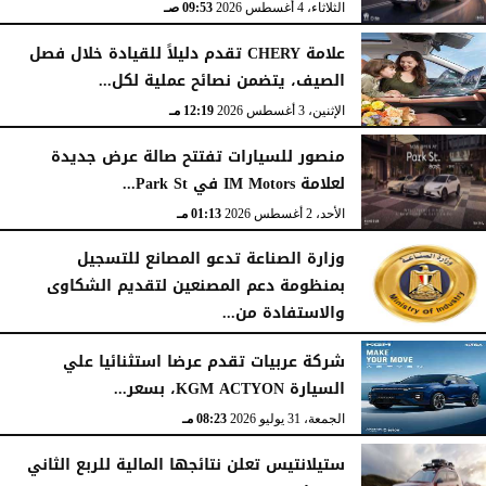
الثلاثاء، 4 أغسطس 2026
09:53 صـ
علامة CHERY تقدم دليلاً للقيادة خلال فصل
الصيف، يتضمن نصائح عملية لكل...
الإثنين، 3 أغسطس 2026
12:19 مـ
منصور للسيارات تفتتح صالة عرض جديدة
لعلامة IM Motors في Park St...
الأحد، 2 أغسطس 2026
01:13 مـ
وزارة الصناعة تدعو المصانع للتسجيل
بمنظومة دعم المصنعين لتقديم الشكاوى
والاستفادة من...
السبت، 1 أغسطس 2026
02:59 مـ
شركة عربيات تقدم عرضا استثنائيا علي
السيارة KGM ACTYON، بسعر...
الجمعة، 31 يوليو 2026
08:23 مـ
ستيلانتيس تعلن نتائجها المالية للربع الثاني