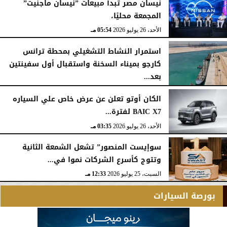
نيسان مصر تبدأ مبيعات ”نيسان ماجنيت”
المجمعة محليًا،
الأحد، 26 يوليو 2026
05:54 مـ
استمرار النشاط التشغيلي بمحطة ترانس
كارجو بميناء السخنة واستقبال أول سفينتين
بعد...
الأحد، 26 يوليو 2026
05:52 مـ
الكان أوتو تعلن عن عرض خاص علي السياره
BAIC X7 لفترة...
الأحد، 26 يوليو 2026
03:35 مـ
سوإيست المنصور” تشعل الشمعة الثانية
وتتوج كأسرع الشركات نموا في...
السبت، 25 يوليو 2026
12:33 مـ
بورصة السيارات