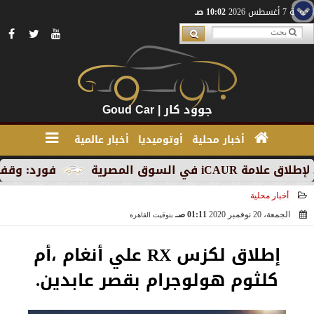
الجمعة 7 أغسطس 2026
10:02 صـ
جوود كار | Goud Car
أخبار محلية
أوتوميديا
أخبار عالمية
ية
فورد: وقف الإنتاج في ر
أخبار محلية
الجمعة، 20 نوفمبر 2020
01:11 صـ
بتوقيت القاهرة
2020-11-20 01:11:13
إطلاق لكزس RX علي أنغام ،أم
كلثوم هولوجرام بقصر عابدين.