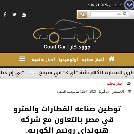
الأحد 9 أغسطس 2026
02:21 مـ
جوود كار | Goud Car
أخبار محلية
أوتوميديا
أخبار عالمية
بائية ”آي 3” في ميونخ
”بي إم دبليو” تبدأ الإنتاج
أخبار محلية
الخميس، 29 أبريل 2021
12:44 مـ
بتوقيت القاهرة
2021-04-29 12:44:29
توطين صناعه القطارات والمترو
قي مصر بالتعاون مع شركه
هيونداي روتيم الكوريه.