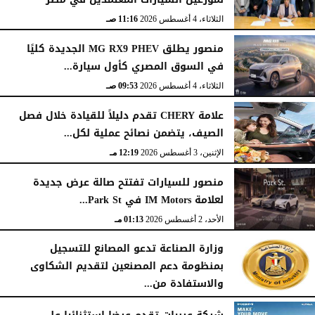
الثلاثاء، 4 أغسطس 2026
11:16 صـ
منصور يطلق MG RX9 PHEV الجديدة كليًا
في السوق المصري كأول سيارة...
الثلاثاء، 4 أغسطس 2026
09:53 صـ
علامة CHERY تقدم دليلاً للقيادة خلال فصل
الصيف، يتضمن نصائح عملية لكل...
الإثنين، 3 أغسطس 2026
12:19 مـ
منصور للسيارات تفتتح صالة عرض جديدة
لعلامة IM Motors في Park St...
الأحد، 2 أغسطس 2026
01:13 مـ
وزارة الصناعة تدعو المصانع للتسجيل
بمنظومة دعم المصنعين لتقديم الشكاوى
والاستفادة من...
السبت، 1 أغسطس 2026
02:59 مـ