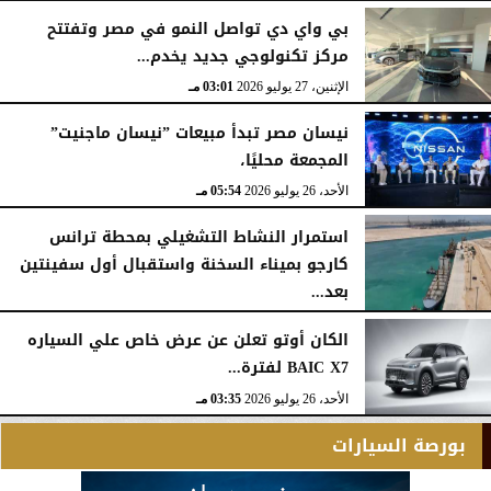
الثلاثاء، 28 يوليو 2026
12:28 مـ
بي واي دي تواصل النمو في مصر وتفتتح
مركز تكنولوجي جديد يخدم...
الإثنين، 27 يوليو 2026
03:01 مـ
نيسان مصر تبدأ مبيعات ”نيسان ماجنيت”
المجمعة محليًا،
الأحد، 26 يوليو 2026
05:54 مـ
استمرار النشاط التشغيلي بمحطة ترانس
كارجو بميناء السخنة واستقبال أول سفينتين
بعد...
الأحد، 26 يوليو 2026
05:52 مـ
الكان أوتو تعلن عن عرض خاص علي السياره
BAIC X7 لفترة...
الأحد، 26 يوليو 2026
03:35 مـ
بورصة السيارات