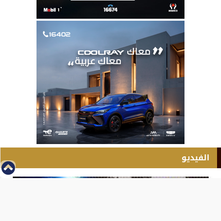
الفيديو
⇡