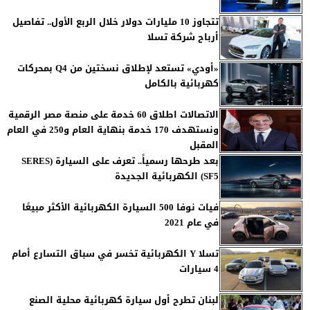
تتجاوز 10 مليارات دولار خلال الربع الأول.. تفاصيل
أرباح شركة تسلا
«أودي» تستعد لإطلاق نسختين من Q4 بمحركات
كهربائية بالكامل
الاتصالات اطلاق 60 خدمة على منصة مصر الرقمية
ونستهدف 170 خدمة بنهاية العام و250 في العام
المقبل
بعد طرحها رسمياً.. تعرف على السيارة (SERES
SF5) الكهربائية الجديدة
فيات نوفا 500 السيارة الكهربائية الأكثر مبيعًا
في عام 2021
تسلا Y الكهربائية تخسر في سباق التسارع أمام
4 سيارات
لبنان تطرح أول سيارة كهربائية محلية الصنع