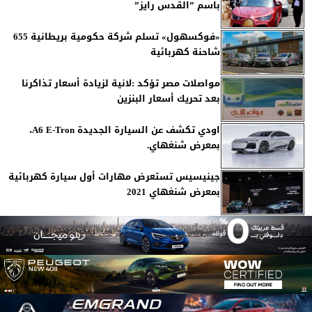
باسم ”القدس رايز”
«فوكسهول» تسلم شركة حكومية بريطانية 655
شاحنة كهربائية
مواصلات مصر تؤكد :لانية لزيادة أسعار تذاكرنا
بعد تحريك أسعار البنزين
اودي تكشف عن السيارة الجديدة A6 E-Tron،
بمعرض شنغهاي.
جينيسيس تستعرض مهارات أول سيارة كهربائية
بمعرض شنغهاي 2021