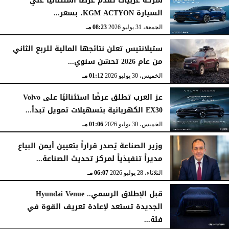
شركة عربيات تقدم عرضا استثنائيا علي
السيارة KGM ACTYON، بسعر...
الجمعة، 31 يوليو 2026
08:23 مـ
ستيلانتيس تعلن نتائجها المالية للربع الثاني
من عام 2026 تحسّن سنوي...
الخميس، 30 يوليو 2026
01:12 مـ
عز العرب تطلق عرضًا استثنائيًا على Volvo
EX30 الكهربائية بتسهيلات تمويل تبدأ...
الخميس، 30 يوليو 2026
01:06 مـ
وزير الصناعة يُصدر قراراً بتعيين أيمن البياع
مديراً تنفيذياً لمركز تحديث الصناعة...
الثلاثاء، 28 يوليو 2026
06:07 مـ
قبل الإطلاق الرسمي.. Hyundai Venue
الجديدة تستعد لإعادة تعريف القوة في
فئة...