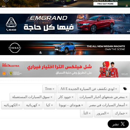
اودي تكشف عن السيارة الجديدة A6 E
Tron
بمعرض شنغهاي أخبار السيارات
جوود كار
سوق السيارات المستعملة
أسعار السيارات في مصر
هيونداي – تويوتا
كيا
كهربائية
الكهربائيه
جمارك
المرور
التأ.