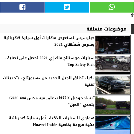
⇧
موضوعات متعلقة
جينيسيس تستعرض مهارات أول سيارة كهربائية
بمعرض شنغهاي 2021
سيارات موستانج ماك إي 2021 تحصل على تصنيف
Top Safety Pick
«كيا» تطلق الجيل الجديد من »سبورتاج» بتحديثات
تقنية
تيسلا موديل X تتغلب على مرسيدس G550 4×4
بتحدي ”الحبل”
هواوي للسيارات الذكية.. أول سيارة كهربائية
ذكية مزودة بخاصية Huawei Inside