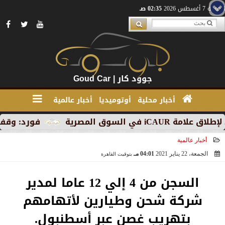
الجمعة 7 أغسطس 2026
02:35 صـ
جوود كار | Goud Car
أخبار محلية
أوتوميديا
أخبار عالمية
المصرية
فورد: وقف الإنتاج ف
أخبار عالمية
الجمعة، 22 يناير 2021
04:01 مـ
بتوقيت القاهرة
2021-01-22 16:01:40
السجن من 4 إلي 12 عاما لمدير
شركة شحن وطيارين لأتهامهم
بتهريب غصن عبر أسطنبول.