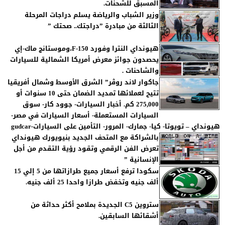
المسبق للشحنات.
وزير الشباب والرياضة يسلم دراجات المرحلة
الثالثة من مبادرة ”دراجتك.. صحتك ”
هيونداي النترا وفورد F-150،وموستانج ماك-إي
يحصدون جوائز معرض أمريكا الشمالية للسيارات
والشاحنات .
جاكوار لاند روڤر” الشرق الأوسط وشمال أفريقيا
تتيح لعملائها تمديد الضمان حتى 10 سنوات أو
275,000 كم. أخبار السيارات- جوود كار- سوق
السيارات المستعملة- أسعار السيارات في مصر-
هيونداي – تويوتا- كيا- جمارك- المرور- التأمين على السيارات-gudcar
بالشراكة مع المتحف الجديد بنيويورك هيونداي
تعرض الفن الرقمي وتقود رؤية التقدم من أجل
الإنسانية ”
سكودا ترفع أسعار جميع طرازاتها من 5 إلي 15
ألف جنيه وتخفض طرازا واحدا 25 ألف جنيه.
ستروين C5 الجديدة بملامح أكثر حداثة من
أشقائها السابقين.