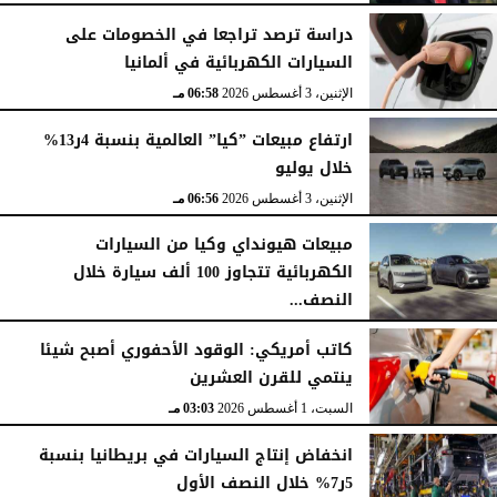
دراسة ترصد تراجعا في الخصومات على
السيارات الكهربائية في ألمانيا
الإثنين، 3 أغسطس 2026
06:58 مـ
ارتفاع مبيعات ”كيا” العالمية بنسبة 4ر13%
خلال يوليو
الإثنين، 3 أغسطس 2026
06:56 مـ
مبيعات هيونداي وكيا من السيارات
الكهربائية تتجاوز 100 ألف سيارة خلال
النصف...
الأحد، 2 أغسطس 2026
06:17 مـ
كاتب أمريكي: الوقود الأحفوري أصبح شيئا
ينتمي للقرن العشرين
السبت، 1 أغسطس 2026
03:03 مـ
انخفاض إنتاج السيارات في بريطانيا بنسبة
5ر7% خلال النصف الأول