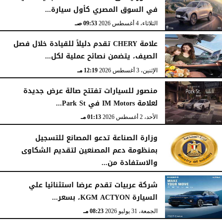
في السوق المصري كأول سيارة...
الثلاثاء، 4 أغسطس 2026
09:53 صـ
علامة CHERY تقدم دليلاً للقيادة خلال فصل
الصيف، يتضمن نصائح عملية لكل...
الإثنين، 3 أغسطس 2026
12:19 مـ
منصور للسيارات تفتتح صالة عرض جديدة
لعلامة IM Motors في Park St...
الأحد، 2 أغسطس 2026
01:13 مـ
وزارة الصناعة تدعو المصانع للتسجيل
بمنظومة دعم المصنعين لتقديم الشكاوى
والاستفادة من...
السبت، 1 أغسطس 2026
02:59 مـ
شركة عربيات تقدم عرضا استثنائيا علي
السيارة KGM ACTYON، بسعر...
الجمعة، 31 يوليو 2026
08:23 مـ