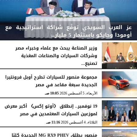
عز العرب السويدي توقّع شراكة استراتيجية مع
أومودا وجايكو باستثمار 5 مليار...
وزير الصناعة يبحث مع علماء وخبراء مصر
وشركات السيارات والصناعات المغذية
تصنيع...
الأربعاء، 5 أغسطس 2026
04:47 مـ
الأربعاء، 5 أغسطس 2026
12:17 مـ
مجموعة منصور للسيارات تطرح أوبل فرونتيرا
الجديدة سبعة مقاعد في مصر
الأربعاء، 5 أغسطس 2026
10:05 صـ
19 نوفمبر.. إنطلاق 《أوتو إكس》 أكبر معرض
لموزعين السيارات المعتمدين في مصر
الثلاثاء، 4 أغسطس 2026
11:16 صـ
منصور يطلق MG RX9 PHEV الجديدة كليًا