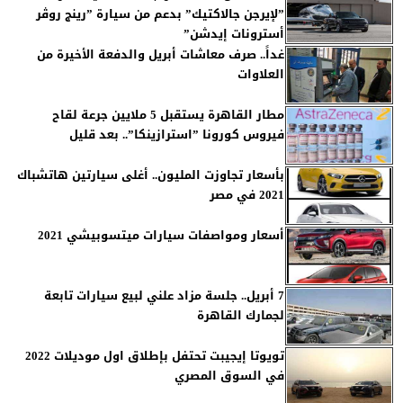
”لإيرجن جالاكتيك” بدعم من سيارة ”رينج روڤر
أسترونات إيدشن”
غداً.. صرف معاشات أبريل والدفعة الأخيرة من
العلاوات
مطار القاهرة يستقبل 5 ملايين جرعة لقاح
فيروس كورونا ”استرازينكا”.. بعد قليل
بأسعار تجاوزت المليون.. أغلى سيارتين هاتشباك
2021 في مصر
أسعار ومواصفات سيارات ميتسوبيشي 2021
7 أبريل.. جلسة مزاد علني لبيع سيارات تابعة
لجمارك القاهرة
تويوتا إيجيبت تحتفل بإطلاق اول موديلات 2022
في السوق المصري