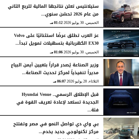
ستيلانتيس تعلن نتائجها المالية للربع الثاني
من عام 2026 تحسّن سنوي...
الخميس، 30 يوليو 2026
01:12 مـ
عز العرب تطلق عرضًا استثنائيًا على Volvo
EX30 الكهربائية بتسهيلات تمويل تبدأ...
الخميس، 30 يوليو 2026
01:06 مـ
وزير الصناعة يُصدر قراراً بتعيين أيمن البياع
مديراً تنفيذياً لمركز تحديث الصناعة...
الثلاثاء، 28 يوليو 2026
06:07 مـ
قبل الإطلاق الرسمي.. Hyundai Venue
الجديدة تستعد لإعادة تعريف القوة في
فئة...
الثلاثاء، 28 يوليو 2026
12:28 مـ
بي واي دي تواصل النمو في مصر وتفتتح
مركز تكنولوجي جديد يخدم...