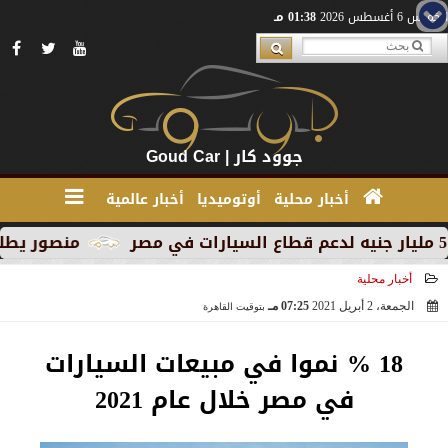
الخميس 6 أغسطس 2026
01:38 مـ
جوود كار | Goud Car
أخبار محلية
أوتوميديا
أخبار عالمية
منصور يطلق MG RX9 PHEV الجديدة كليًا في السوق المصري كأول سيارة Plug-in Hybrid من العلامة
أخبار محلية
الجمعة، 2 أبريل 2021
07:25 مـ
بتوقيت القاهرة
2021-04-02 19:25:33
18 % نموا في مبيعات السيارات
في مصر خلال عام 2021