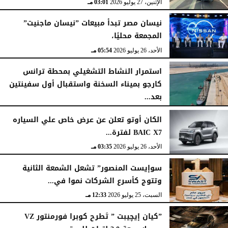
الإثنين، 27 يوليو 2026
03:01 مـ
نيسان مصر تبدأ مبيعات ”نيسان ماجنيت”
المجمعة محليًا،
الأحد، 26 يوليو 2026
05:54 مـ
استمرار النشاط التشغيلي بمحطة ترانس
كارجو بميناء السخنة واستقبال أول سفينتين
بعد...
الأحد، 26 يوليو 2026
05:52 مـ
الكان أوتو تعلن عن عرض خاص علي السياره
BAIC X7 لفترة...
الأحد، 26 يوليو 2026
03:35 مـ
سوإيست المنصور” تشعل الشمعة الثانية
وتتوج كأسرع الشركات نموا في...
السبت، 25 يوليو 2026
12:33 مـ
”كيان إيچيبت ” تَطرح كوبرا فورمنتور VZ