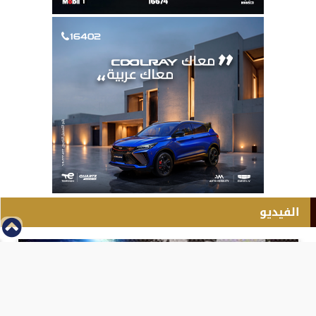
الفيديو
⇡