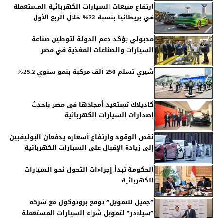
ارتفاع مبيعات السيارات الكهربائية المستعملة
في بريطانيا بنسبة 32% خلال الربع الأول
مدبولي يؤكد دعم الدولة لتوطين صناعة
السيارات والصناعات المغذية في مصر
شيري تسلم 250 ألف مركبة بنمو سنوي 25.2%
كاديلاك تستعيد أمجادها في مصر باحدث
إصدارات السيارات الكهربائية
نقص الوقود وارتفاع أسعاره يدفعان البوليفيين
إلى زيادة الإقبال على السيارات الكهربائية
الحكومة تبدأ إجراءات التحول نحو السيارات
الكهربائية
”جميل للتمويل” توقع بروتوكول مع شركة
”ﺳﯾﻠﻧدر” لتمويل شراء السيارات المستعملة