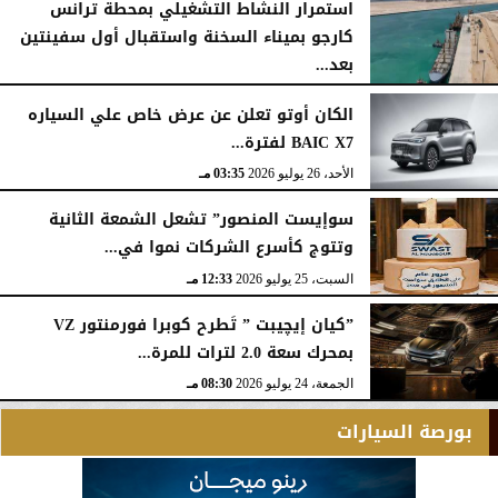
استمرار النشاط التشغيلي بمحطة ترانس
كارجو بميناء السخنة واستقبال أول سفينتين
بعد...
الأحد، 26 يوليو 2026
05:52 مـ
الكان أوتو تعلن عن عرض خاص علي السياره
BAIC X7 لفترة...
الأحد، 26 يوليو 2026
03:35 مـ
سوإيست المنصور” تشعل الشمعة الثانية
وتتوج كأسرع الشركات نموا في...
السبت، 25 يوليو 2026
12:33 مـ
”كيان إيچيبت ” تَطرح كوبرا فورمنتور VZ
بمحرك سعة 2.0 لترات للمرة...
الجمعة، 24 يوليو 2026
08:30 مـ
بورصة السيارات