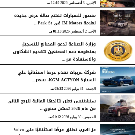
الإثنين، 3 أغسطس 2026
12:19 مـ
منصور للسيارات تفتتح صالة عرض جديدة
لعلامة IM Motors في Park St...
الأحد، 2 أغسطس 2026
01:13 مـ
وزارة الصناعة تدعو المصانع للتسجيل
بمنظومة دعم المصنعين لتقديم الشكاوى
والاستفادة من...
السبت، 1 أغسطس 2026
02:59 مـ
شركة عربيات تقدم عرضا استثنائيا علي
السيارة KGM ACTYON، بسعر...
الجمعة، 31 يوليو 2026
08:23 مـ
ستيلانتيس تعلن نتائجها المالية للربع الثاني
من عام 2026 تحسّن سنوي...
الخميس، 30 يوليو 2026
01:12 مـ
عز العرب تطلق عرضًا استثنائيًا على Volvo