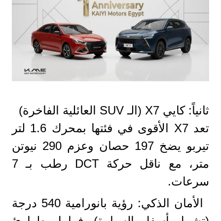
ثانياً: كايي X7 (الـ SUV العائلية الفاخرة)
تعد X7 الأقوى في فئتها بمحرك 1.6 لتر
تيربو يضخ 197 حصان وعزم 290 نيوتن
متر، مع ناقل حركة DCT رطب بـ 7
سرعات.
الأمان الذكي: رؤية بانورامية 540 درجة
(تشمل أسفل السيارة)، فرامل طوارئ