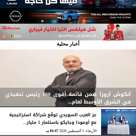
أخبار محلية
أنكوش أرورا ضمن قائمة أقوى 100 رئيس تنفيذي
في الشرق الأوسط لعام...
عز العرب السويدي توقّع شراكة استراتيجية
مع أومودا وجايكو باستثمار 5 مليار...
اليوم
الخميس، 6 أغسطس 2026
06:21 مـ
الأربعاء، 5 أغسطس 2026
04:47 مـ