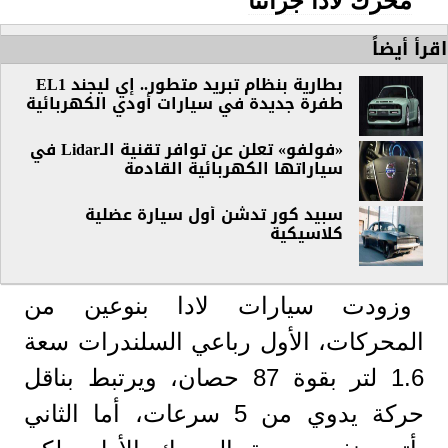
محرك لادا جرانتا
اقرأ أيضاً
بطارية بنظام تبريد متطور.. إي ليجند EL1
طفرة جديدة في سيارات أودي الكهربائية
«فولفو» تعلن عن توافر تقنية الـLidar في
سياراتها الكهربائية القادمة
سبيد كور تدشن أول سيارة عضلية
كلاسيكية
وزودت سيارات لادا بنوعين من
المحركات، الأول رباعي السلندرات سعة
1.6 لتر بقوة 87 حصان، ويرتبط بناقل
حركة يدوي من 5 سرعات، أما الثاني