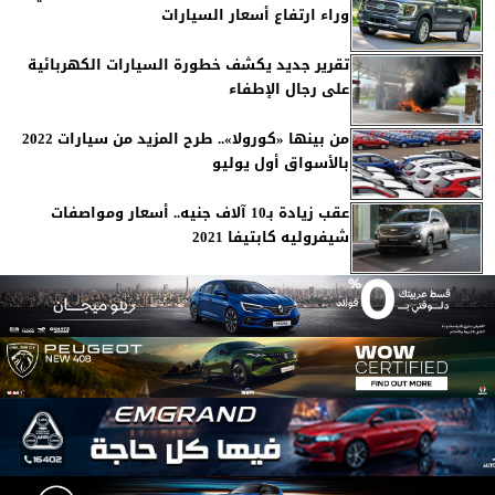
وراء ارتفاع أسعار السيارات
تقرير جديد يكشف خطورة السيارات الكهربائية
على رجال الإطفاء
من بينها «كورولا».. طرح المزيد من سيارات 2022
بالأسواق أول يوليو
عقب زيادة بـ10 آلاف جنيه.. أسعار ومواصفات
شيفروليه كابتيفا 2021