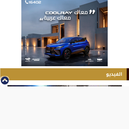
الفيديو
⇡