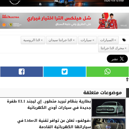
السيارات
سيارات
لادا جرانتا سيدان
لادا الروسية
محرك لادا جرانتا
⇧
موضوعات متعلقة
بطارية بنظام تبريد متطور.. إي ليجند EL1 طفرة
جديدة في سيارات أودي الكهربائية
«فولفو» تعلن عن توافر تقنية الـLidar في
سياراتها الكهربائية القادمة