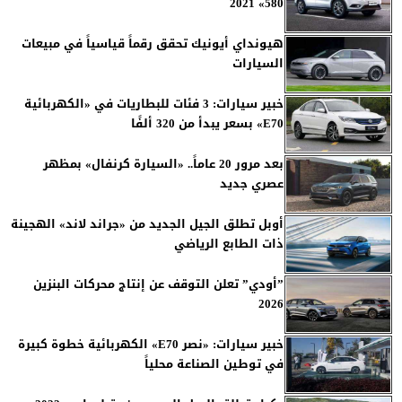
580» 2021
هيونداي أيونيك تحقق رقماً قياسياً في مبيعات
السيارات
خبير سيارات: 3 فئات للبطاريات في «الكهربائية
E70» بسعر يبدأ من 320 ألفًا
بعد مرور 20 عاماً.. «السيارة كرنفال» بمظهر
عصري جديد
أوبل تطلق الجيل الجديد من «جراند لاند» الهجينة
ذات الطابع الرياضي
”أودي” تعلن التوقف عن إنتاج محركات البنزين
2026
خبير سيارات: «نصر E70» الكهربائية خطوة كبيرة
في توطين الصناعة محلياً