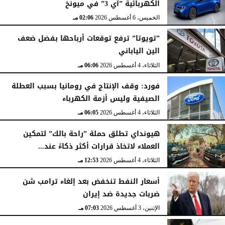
الكهربائية ”آي 3” في ميونخ
الخميس، 6 أغسطس 2026
02:06 مـ
”تويوتا” ترفع توقعات أرباحها بفضل ضعف
الين الياباني
الثلاثاء، 4 أغسطس 2026
06:06 مـ
فورد: وقف الإنتاج في رومانيا بسبب العطلة
الصيفية وليس أزمة الكهرباء
الثلاثاء، 4 أغسطس 2026
06:05 مـ
هيونداي تطلق حملة ”راحة بالك” لتمكين
العملاء لاتخاذ قرارات أكثر ذكاءً عند...
الثلاثاء، 4 أغسطس 2026
12:53 مـ
أسعار النفط تنخفض بعد إلغاء ترامب شن
ضربات جديدة ضد إيران
الإثنين، 3 أغسطس 2026
07:03 مـ