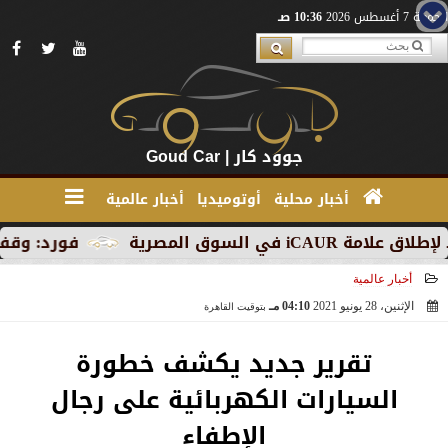
الجمعة 7 أغسطس 2026
10:36 صـ
جوود كار | Goud Car
أخبار محلية
أوتوميديا
أخبار عالمية
 المصرية
فورد: وقف الإنتاج 
أخبار عالمية
الإثنين، 28 يونيو 2021
04:10 مـ
بتوقيت القاهرة
2021-06-28 16:10:12
تقرير جديد يكشف خطورة
السيارات الكهربائية على رجال
الإطفاء