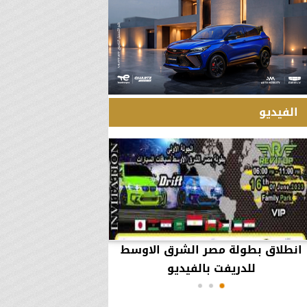
الفيديو
انطلاق بطولة مصر الشرق الاوسط
60 مليون جنيه تطي
للدريفت بالفيديو
أعمال يثير ال