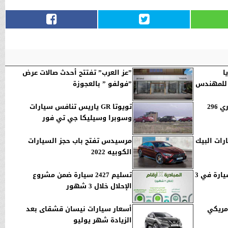
ا
”عز العرب” تفتتح أحدث صالات عرض
 للمهندس
”فولفو ” بالعجوزة
إعادة تصميم سيارات فيراري 296
تويوتا GR ياريس تنافس سيارات
وسوبرا وسيليكا جي تي فور
ات البيك
مرسيدس تفتح باب حجز السيارات
الكوبيه 2022
إيركار تتحول من طائرة لسيارة في 3
تسليم 2427 سيارة ضمن مشروع
الإحلال خلال 3 شهور
مريكي
أسعار سيارات نيسان قشقاى بعد
الزيادة شهر يوليو