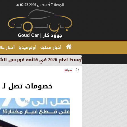
الجمعة 7 أغسطس 2026
02:02 مـ
جوود كار | Goud Car
أخبار محلية
أوتوميديا
أخبار عا
صيانة
2021-07-05 20:30:03
خصومات تصل لـ 70% على صيانة سيارات فورد