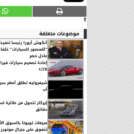
⇧
موضوعات متعلقة
أنكوش أرورا رئيسا تنفيذي
”للمنصور للسيارات” خلفا
عادل خضر
GTB
شيفروليه تطلق أصغر سيار
أب
دقائق
مبيعات تويوتا بالسوق الأ
تتفوق على جنرال موتورز