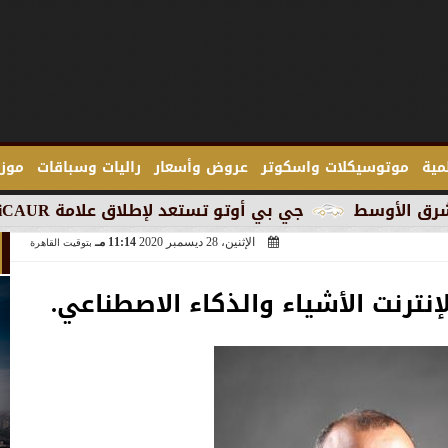
لمية
موتوسيكلات واسكوتر
عروض وأسعار
راليات وسباقات
موزع
جي بي أوتو تستعد لإطلاق علامة iCAUR في السوق المصرية
الإثنين، 28 ديسمبر 2020
11:14 مـ
بتوقيت القاهرة
إنترنت الأشياء والذكاء الاصطناعي.