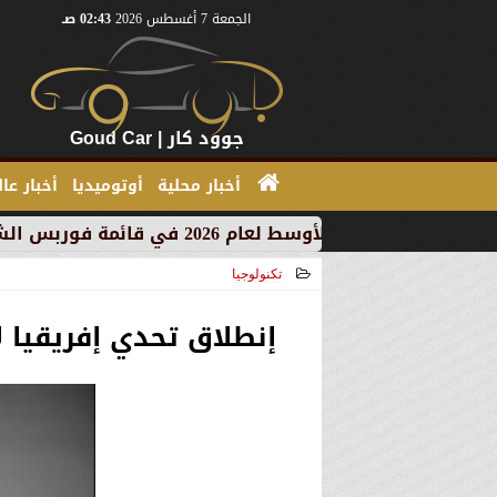
الجمعة 7 أغسطس 2026
02:43 صـ
جوود كار | Goud Car
أخبار محلية
أوتوميديا
أخبار عا
تكنولوجيا
2020-12-28 23:14:03
إنطلاق تحدي إفريقيا ل