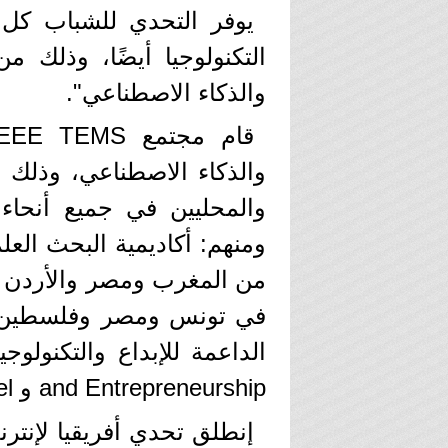
يوفر التحدي للشباب كل
التكنولوجيا أيضًا، وذلك م
والذكاء الاصطناعي".
والذكاء الاصطناعي، وذلك با
والمحليين في جميع أنحاء
من المغرب ومصر والأردن وا
في تونس ومصر وفلسطين و
and Entrepreneurship و Intelو Amazonو Here... إلخ.
إنطلق تحدي أفريقيا لإنترن