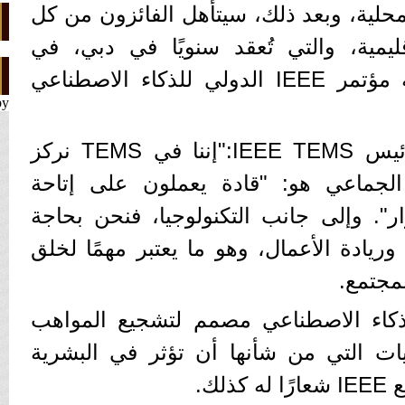
محلية، وبعد ذلك، سيتأهل الفائزون من كل
قليمية، والتي تُعقد سنويًا في دبي، في
ديسمبر، كجزء من أنشطة مؤتمر IEEE الدولي للذكاء الاصطناعي
by
وكما يقول آندي تشن، رئيس IEEE TEMS:"إننا في TEMS نركز
لجماعي هو: "قادة يعملون على إتاحة
ر". وإلى جانب التكنولوجيا، فنحن بحاجة
ريادة الأعمال، وهو ما يعتبر مهمًا لخلق
مجتمع.
لذكاء الاصطناعي مصمم لتشجيع المواهب
ات التي من شأنها أن تؤثر في البشرية
لك.