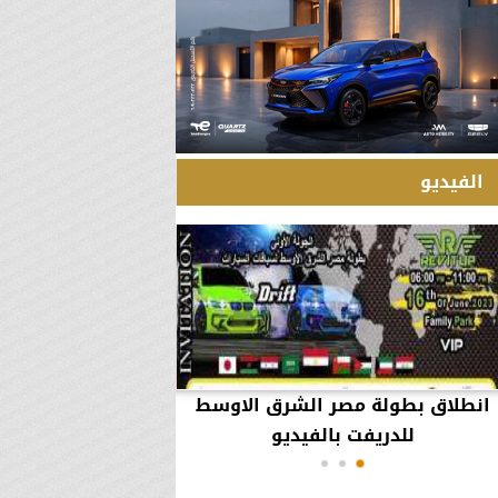
الفيديو
انطلاق بطولة مصر الشرق الاوسط
60 مليون جنيه تطي
للدريفت بالفيديو
أعمال يثير ال