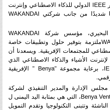
خلال الحفل الختامي لمؤتمر IEEE الدولي للذكاء الاصطناعي وإنترنت
الأشياء ٢٠٢٠، وتلقى دعمًا شديدًا من جانب شركتي WAKANDAI
وصرح المهندس أحمد البحيري، مؤسس شركة WAKANDAI
Ventures أن: " WAKANDAIملتزمة بتوفير حلول وتطبيقات خاصة
اصطناعي للمجتمعات الإفريقية. ويسعدنا أن
لإنترنت الأشياء والذكاء الاصطناعي الذي
تدعمه منظمة IEEE TEMS، برعاية مجموعة "Benya " الإفريقية
رقمي.
جلس الإدارة والمدير التنفيذي لشركة
Benya ، قائلاً: "شركة Benya Ventures، التي هي بمثابة اليد اليمنى ل
ال الناشئة وتتبنى التكنولوجيا وتقدم التمويل