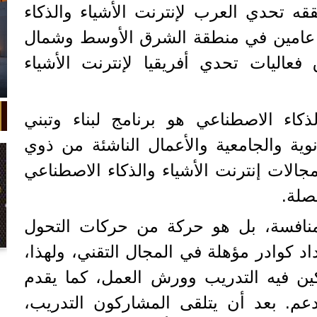
ققه تحدي العرب لإنترنت الأشياء والذكاء
ذ عامين في منطقة الشرق الأوسط وشمال
ق فعاليات تحدي أفريقيا لإنترنت الأشياء
ذكاء الاصطناعي هو برنامج لبناء وتبني
وية والجامعية والأعمال الناشئة من ذوي
جالات إنترنت الأشياء والذكاء الاصطناعي
صلة.
نافسة، بل هو حركة من حركات التحول
د كوادر مؤهلة في المجال التقني، ولهذا،
في واقعة غريبة، تعطلت سيارة ملك
السويد بعد تحركها لثوانٍ معدودة.
كين فيه التدريب وورش العمل، كما يقدم
عم. بعد أن يتلقى المشاركون التدريب،