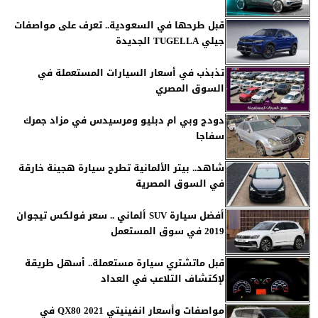
قبل طرحها في السعودية.. تعرف على مواصفات
جيلي TUGELLA الجديدة
تذبذب في أسعار السيارات المستعملة في
السوق المصري
دودج وبي ام دبليو ومرسيدس في مزاد جمرك
سفاجا
شاهد.. بيتر الألمانية تطرح سيارة هجينة خارقة
في السوق المصرية
أفضل سيارة SUV ألماني .. سعر فولكس تيجوان
2019 في سوق المستعمل
قبل ماتشتري سيارة مستعملة.. أسهل طريقة
لإكتشاف التلاعب في العداد
مواصفات وأسعار انفينيتي QX80 2021 في