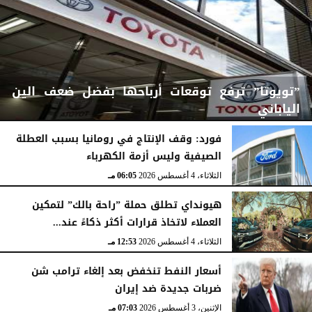
”تويوتا” ترفع توقعات أرباحها بفضل ضعف الين
الياباني
فورد: وقف الإنتاج في رومانيا بسبب العطلة
الصيفية وليس أزمة الكهرباء
الثلاثاء، 4 أغسطس 2026
06:06 مـ
الثلاثاء، 4 أغسطس 2026
06:05 مـ
هيونداي تطلق حملة ”راحة بالك” لتمكين
العملاء لاتخاذ قرارات أكثر ذكاءً عند...
الثلاثاء، 4 أغسطس 2026
12:53 مـ
أسعار النفط تنخفض بعد إلغاء ترامب شن
ضربات جديدة ضد إيران
الإثنين، 3 أغسطس 2026
07:03 مـ