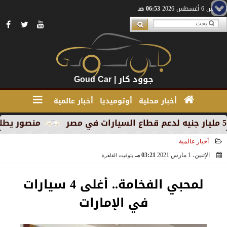
الخميس 6 أغسطس 2026
06:53 صـ
جوود كار | Goud Car
أخبار محلية
أوتوميديا
أخبار عالمية
منصور يطلق MG RX9 PHEV الجديدة كليًا في السوق المصري كأول سيارة Plug-in Hybrid من العلامة
أخبار عالمية
الإثنين، 1 مارس 2021
03:21 مـ
بتوقيت القاهرة
2021-03-01 15:21:50
لمحبي الفخامة.. أغلى 4 سيارات
في الإمارات