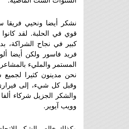
السنوات الست الماضية.
نشكر أيضا ونحيي فريقا ساو
قوي في الحلبة. لقد كانو
كبير في نجاح الشراكة، بد
فريد فاسور ولكن أيضا ألو
المستمر والمليء بالمشاعر 
نحن مدينون كثيرا لجميع ش
وقبل كل شيء، إلى فيراري 
والشكر الجزيل شركاء ألفا ر
وويب آيوير.
وكذلك خالص الشكر للاتحاد