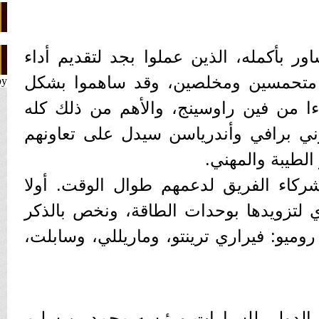
ر بأكمله، الذين عملوا بجد لتقديم أداء
ا متحمسين ومخلصين، وقد ساهموا بشكل
by
ءا من فين راوسينج، والأهم من ذلك كله
ني برافي وأندرياسن سيدل على تعاونهم
الطيبة والمهني.
ركاء الفريق لدعمهم طوال الوقت. أولا
لتزويدها بوحدات الطاقة، ونخص بالذكر
وميو: فيراري ترينتو، وماريللي، وسابلت،
 الدولي للسيارات ورئيسه محمد بن سليم