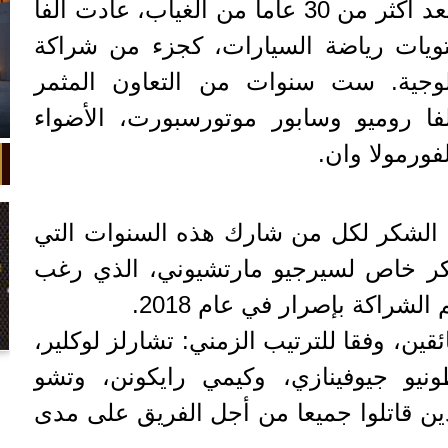
كان قد بدأ في عام 2018، بعد أكثر من 30 عاما من الغياب، عادت ألفا
ويات رياضة السيارات، كجزء من شراكة
ولوجية. ست سنوات من التعاون المثمر
فا روميو وسابور موتورسبورت، الأضواء
لفورمولا وان.
ه الشكر لكل من شارك هذه السنوات التي
شكر خاص لسيرجيو مارتشيوني، الذي رغب
لشراكة بإصرار في عام 2018.
قين، وفقا للترتيب الزمني: تشارلز لوكلير،
في واقعة غريبة، تعطلت سيارة ملك
نيو جيوفينازي، وكيمي رايكونن، وتشو
السويد بعد تحركها لثوانٍ معدودة.
ذين قاتلوا جميعا من أجل الفريق على مدى