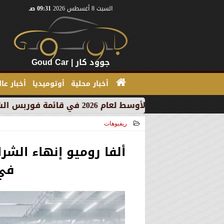
السبت 8 أغسطس 2026
09:31 صـ
جوود كار | Goud Car
أخبار محلية
أوتوميديا
أخبار عا
ريفيوهات
2023-11-23 16:31:48
ألفا روميو إنهاء الشر
في 