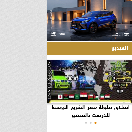
الفيديو
انطلاق بطولة مصر الشرق الاوسط
60 مليون جنيه تطي
للدريفت بالفيديو
أعمال يثير ال