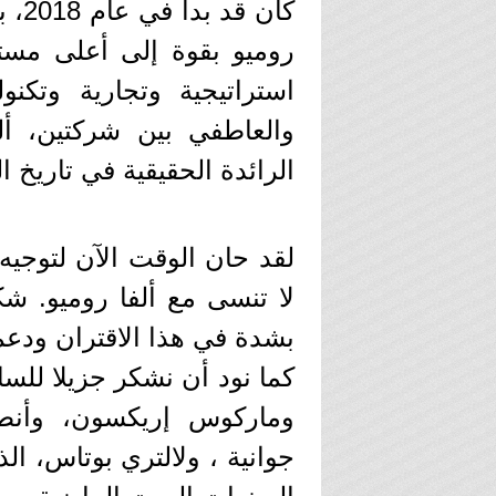
روميو بقوة إلى أعلى مست
استراتيجية وتجارية وتكن
والعاطفي بين شركتين، أل
الرائدة الحقيقية في تاريخ ا
لقد حان الوقت الآن لتوجي
لا تنسى مع ألفا روميو. 
بشدة في هذا الاقتران ودعم ا
كما نود أن نشكر جزيلا للسائ
وماركوس إريكسون، وأنطو
جوانية ، ولالتري بوتاس، ال