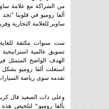
من الشراكة مع علامة ساوبر
ألفا روميو في قلوبنا ”تج
ساوبر للعلامة التجارية وفريق
ست سنوات مكثفة للغاية، 
تسويق عالمية استراتيجية ق
الهدف الواضح المتمثل في
استغلت ألفا روميو بشكل م
تقدمه سوى رياضة السيارات 
وعلى ذات الصعيد قال كريستي
بألفا روميو:“ لتلخيص هذه 