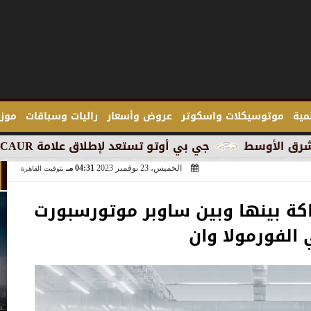
لمية
موتوسيكلات واسكوتر
عروض وأسعار
راليات وسباقات
موزع
جي بي أوتو تستعد لإطلاق علامة iCAUR في السوق المصرية
الخميس، 23 نوفمبر 2023
04:31 مـ
بتوقيت القاهرة
اكة بينها وبين ساوبر موتورسبورت
الفورمولا وان