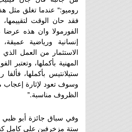
روميو:“ عندما تغلق مثل هذا
فقد حان الوقت لتقييمها، 
الفورمولا وان هذه عرضا 
إنسانية ورياضية عميقة،
الاستثمار من العمل الذي ق
المهنية بأكملها، وتعتبر ال
ستيلانتيس بأكملها، فألفا
وسوف تعود لإثارة إعجاب م
الظروف مناسبة.”
ستة مزخرفين على كامل كسو