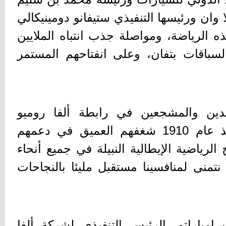
وان ورئيسها التنفيذي ستيفانو دومينيكالي
 الرياضة، ومواصلة جذب انتباه الملايين
سباقات بتفان، وعلى انفتاحهم المستمر
يدين والمشجعين في رابطة ألفا روميو
المذهلة، الذين أظهروا منذ عام 1910 شغفهم العميق في دعمهم
 الرياضية الإيطالية النبيلة في جميع أنحاء
نتمنى لمنافسينا مستقبل مليئا بالنجاحات
مباراتو، الرئيس التنفيذي لشركة ألفا