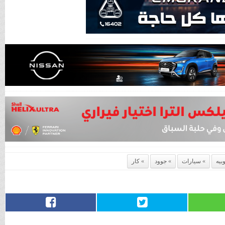
بيه
سيارات
جوود
كار