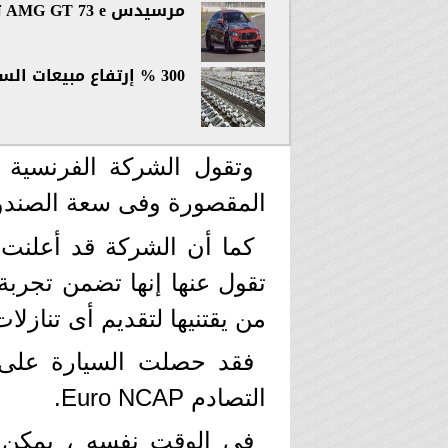
مرسيدس AMG GT 73 e تنافس سيارات أودي وBMW وبورش
300 % إرتفاع مبيعات السيارات في الصين
وتقول الشركة الفرنسية إ
المقصورة وفى سعة الصندو
تقول عنها إنها تضمن تجربة ق
من يقتنيها لتقديم أى تنازلا
التصادم Euro NCAP.
فى الوقت نفسه ، يمكن 