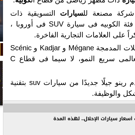
شركة مصنعة لل
سيارات
التسويقية ذات
الأغراض العامة التى تقدم فئة الكوبيه فى سيارة SUV فى أوروبا ،
 على العلامات التجارية الفاخرة.
تكتمل بذلك تشكيلة الموديلات المدمجة Mégane و Kadjar و Scénic
لتتماشى مع سوقSUV العالمى سريع النمو، لا سيما فى قطاع C
مع Arkana الجديدة ، تقدم رينو جيلًا جديدًا من سيارات suv بتقنية
كل والوظيفة.
في واقعة غريبة، تعطلت سيارة ملك
السويد بعد تحركها لثوانٍ معدودة.
أسعار سيارات الإحلال.. لهذه المدة