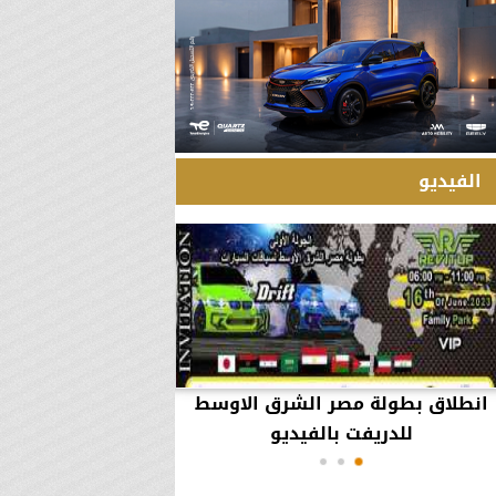
الفيديو
انطلاق بطولة مصر الشرق الاوسط
60 مليون جنيه تطي
للدريفت بالفيديو
أعمال يثير ال