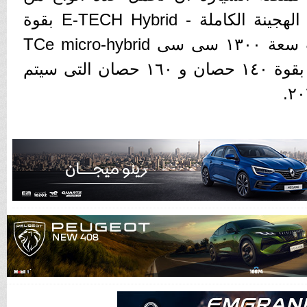
المحركات بأحدث التقنيات الهجينة الكاملة - E-TECH Hybrid بقوة
١٤٥ حصان ومحركاتها ذات سعة ١٣٠٠ سى سى TCe micro-hybrid
12V ، ناهيك عن إصدارات بقوة ١٤٠ حصان و ١٦٠ حصان التى سيتم