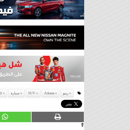
رينو
Arkana
SUV
سيارة
كو
⇧