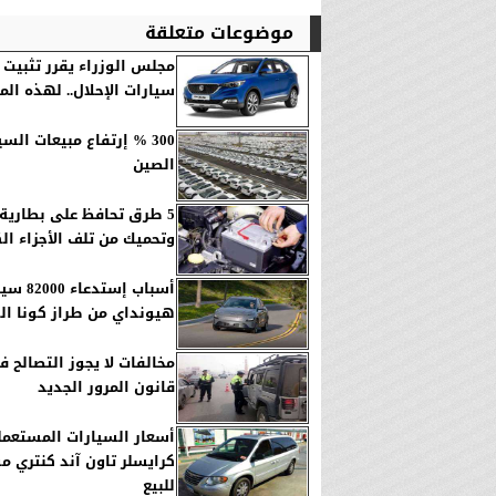
موضوعات متعلقة
مجلس الوزراء يقرر تثبيت 
سيارات الإحلال.. لهذه الم
300 % إرتفاع مبيعات الس
الصين
5 طرق تحافظ على بطارية 
وتحميك من تلف الأجزاء ال
أسباب إستدعاء 0
هيونداي من طراز كونا ال
مخالفات لا يجوز التصالح 
قانون المرور الجديد
أسعار السيارات المستعملة
للبيع