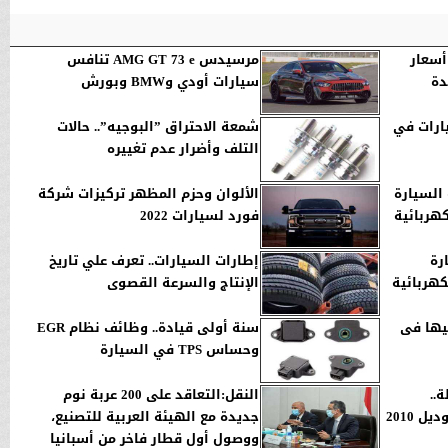
أسعار
مرسيدس AMG GT 73 e تنافس
دة
سيارات أودي وBMW وبورش
يارات في
شمعة الاحتراق ”البوجيه”.. حالات
التلف وأضرار عدم تغييره
السيارة
الألوان وحزم المظهر تركيزات شركة
كهربائية
فورد لسيارات 2022
8200 سيارة
إطارات السيارات.. تعرف علي تاريخ
كهربائية
الإنتاج والسرعة القصوى
فيها فى
سنة أولى قيادة.. وظائف نظام EGR
وحساس TPS في السيارة
..
النقل:التعاقد على 200 عربة نوم
كرايسلر تاون آند كنتري موديل 2010
جديدة مع الهيئة العربية للتصنيع،
ووصول أول قطار فاخر من أسبانيا