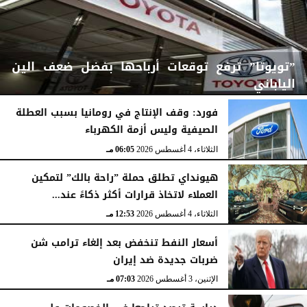
”تويوتا” ترفع توقعات أرباحها بفضل ضعف الين
الياباني
فورد: وقف الإنتاج في رومانيا بسبب العطلة
الصيفية وليس أزمة الكهرباء
الثلاثاء، 4 أغسطس 2026
06:06 مـ
الثلاثاء، 4 أغسطس 2026
06:05 مـ
هيونداي تطلق حملة ”راحة بالك” لتمكين
العملاء لاتخاذ قرارات أكثر ذكاءً عند...
الثلاثاء، 4 أغسطس 2026
12:53 مـ
أسعار النفط تنخفض بعد إلغاء ترامب شن
ضربات جديدة ضد إيران
الإثنين، 3 أغسطس 2026
07:03 مـ