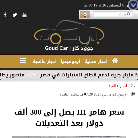
الخميس 6 أغسطس 2026
08:19 صـ
جوود كار | Goud Car
أخبار محلية
أوتوميديا
أخبار عالمية
منصور يطلق MG RX9 PHEV الجديدة كليًا في السوق المصري كأول سيارة Plug-in Hybrid من العلامة
أخبار عالمية
الإثنين، 22 مارس 2021
07:29 مـ
بتوقيت القاهرة
2021-03-22 19:29:32
سعر هامر H1 يصل إلى 300 ألف
دولار بعد التعديلات