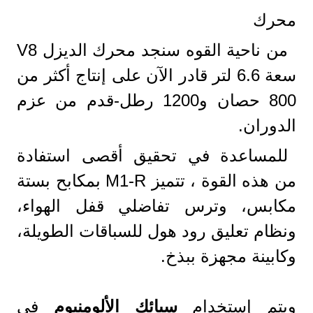
محرك
من ناحية القوه سنجد محرك الديزل V8
سعة 6.6 لتر قادر الآن على إنتاج أكثر من
800 حصان و1200 رطل-قدم من عزم
الدوران.
للمساعدة في تحقيق أقصى استفادة
من هذه القوة ، تتميز M1-R بمكابح بستة
مكابس، وترس تفاضلي قفل الهواء،
ونظام تعليق رود هول للسباقات الطويلة،
وكابينة مجهزة ببذخ.
ويتم إستخدام
سبائك الألومنيوم
في