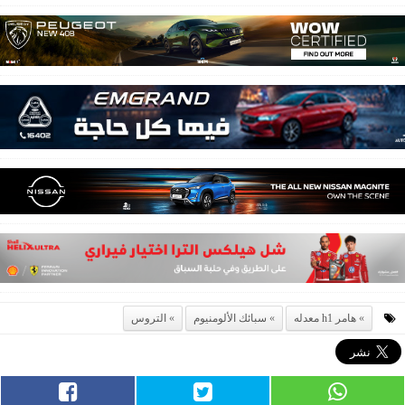
هامر h1 معدله
سبائك الألومنيوم
التروس