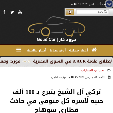
الجمعة 7 أغسطس 2026
06:16 صـ
جوود كار | Goud Car
أخبار محلية
أوتوميديا
أخبار عالمية
ق المصرية
فورد: وقف الإنتاج 
بعيدا عن السيارات
الأحد، 28 مارس 2021
10:45 مـ
بتوقيت القاهرة
2021-03-28 22:45:13
تركي آل الشيخ يتبرع بـ 100 ألف
جنيه لأسرة كل متوفى في حادث
قطاري سوهاج