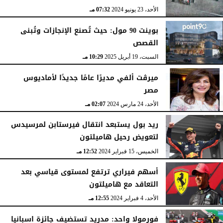
الأحد، 23 يونيو 2024
07:32 مـ
بوينت 90 مول: حيث تُصنع الإنجازات وتُبنى
القصص
السبت، 19 أبريل 2025
10:29 مـ
ميرڨت ألفي مديرًا عامًا جديدًا لأماديوس
مصر
الأحد، 24 مارس 2024
02:07 مـ
ريد بول يستبعد انتقال فيرستابن لمرسيدس
لتعويض رحيل هاميلتون
الخميس، 15 فبراير 2024
12:52 مـ
أسهم فيراري ترتفع لمستوى قياسي بعد
التعاقد مع هاميلتون
الأحد، 4 فبراير 2024
12:55 مـ
فورمولا واحد: مدريد تستضيف جائزة اسبانيا