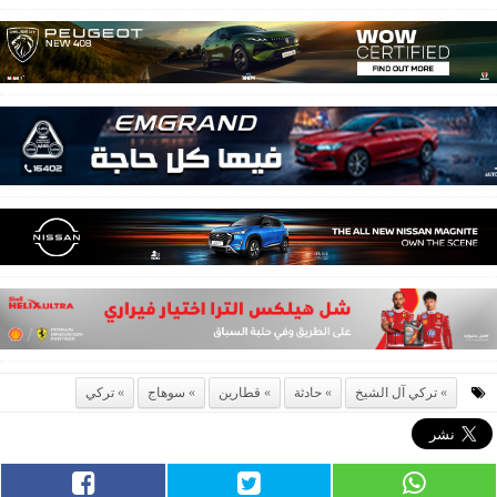
تركي آل الشيخ
حادثة
قطارين
سوهاج
تركي