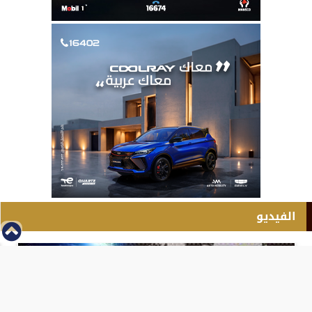
الفيديو
⇡