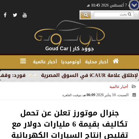
الجمعة 7 أغسطس 2026
11:45 مـ
جوود كار | Goud Car
أخبار محلية
أوتوميديا
أخبار عالمية
المصرية
فورد: وقف الإنتاج ف
أخبار عالمية
السبت، 10 يناير 2026
06:09 مـ
بتوقيت القاهرة
2026-01-10 18:09:27
جنرال موتورز تعلن عن تحمل
تكاليف بقيمة 6 مليارات دولار مع
تقليص إنتاج السيارات الكهربائية