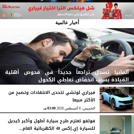
أخبار عالمية
ألمانيا تسجل تراجعاً جديداً في فحوص أهلية
القيادة بسبب انخفاض تعاطي الكحول
فيراري لوتشي تتحدى الانتقادات وتصبح من
الأكثر مبيعا
الخميس، 6 أغسطس 2026
03:15 مـ
الخميس، 6 أغسطس 2026
03:00 مـ
فولفو تعتزم طرح سيارة أطول وأكبر كبديل
للسيارة إي.إكس 40 الكهربائية العام...