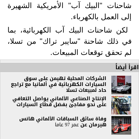
شاحنات "البيك آب" الأمريكية الشهيرة
إلى العمل بالكهرباء.
لكن شاحنات البيك آب الكهربائية، بما
في ذلك شاحنة "سايبر تراك" من تسلا،
لم تحقق توقعات المبيعات.
اقرأ أيضاً
الشركات المحلية تهيمن على سوق
السيارات الكهربائية في ألمانيا مع تراجع
حاد لمبيعات تسلا
الإنتاج الصناعي الألماني يواصل التعافي
على نحو مفاجئ بفضل قطاع السيارات
وفاة سائق السباقات الألماني هانس
هيرمان
عن
عمر 97 عاما