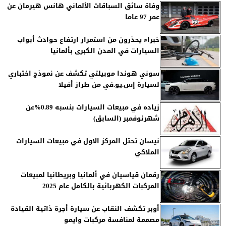
وفاة سائق السباقات الألماني هانس هيرمان عن
عمر 97 عاما
خبراء يحذرون من استمرار ارتفاع حوادث أبواب
السيارات في المدن الكبرى بألمانيا
سوني هوندا موبيلتي تكشف عن نموذج اختباري
لسيارة إس.يو.في من طراز أفيلا
زياده في مبيعات السيارات بنسبه 0.89%عن
شهرنوفمبر (السابق)
نيسان تحتل المركز الاول في مبيعات السيارات
الملاكي
رقمان قياسيان في ألمانيا وبريطانيا لمبيعات
المركبات الكهربائية بالكامل عام 2025
أوبر تكشف النقاب عن سيارة أجرة ذاتية القيادة
مصممة لمنافسة مركبات وايمو