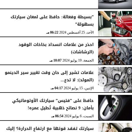
”بسيطة وفعالة: حافظ على لمعان سيارتك
بسهولة”
الأحد، 25 أغسطس 2024
06:22 مـ
احذر من علامات انسداد بخاخات الوقود
(الرشاشات)
الجمعة، 19 يوليو 2024
10:07 مـ
علامات تشير إلى حان وقت تغيير سير الدينمو
(المولد): لا تدع...
الإثنين، 15 يوليو 2024
04:17 مـ
حافظ على ”فتيس” سيارتك الأوتوماتيكي
بأمان: 9 نصائح ذهبية تُطيل عمره!
السبت، 6 يوليو 2024
06:54 مـ
سيارتك تفقد قوتها مع ارتفاع الحرارة؟ إليك