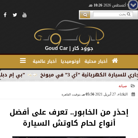
الأحد 9 أغسطس 2026
10:26 صـ
جوود كار | Goud Car
أخبار محلية
أوتوميديا
أخبار عالمية
هربائية ”آي 3” في ميونخ
”بي إم دبليو” تبدأ الإنتا
صيانة
الثلاثاء، 27 أبريل 2021
05:56 مـ
بتوقيت القاهرة
2021-04-27 17:56:44
إحذر من الخابور.. تعرف على أفضل
أنواع لحام كاوتش السيارة