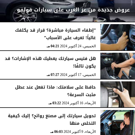
عروض جديدة من عز العرب على سيارات فولفو
”إطفاء السيارة مباشرة؟ قرار قد يكلفك
غالياً! تعرف على الأسباب”
الإثنين، 16 ديسمبر 2024
04:53 مـ
الخميس، 24 أكتوبر 2024
04:21 مـ
هل فتيس سيارتك يعطيك هذه الإشارات؟ قد
يكون تالفًا!
الخميس، 17 أكتوبر 2024
07:27 مـ
حافظ على سلامتك: ماذا تفعل عند عطل
مثبت السرعة؟
الأربعاء، 16 أكتوبر 2024
03:22 مـ
تحويل سيارتك إلى مصنع روائح؟ إليك كيفية
التخلص منها
الأربعاء، 9 أكتوبر 2024
06:03 مـ