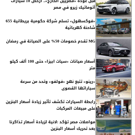
قبل عودة «مصريين الخارج».. أرخص 10 سيارات
أتوماتيك زيرو في مصر
«فوكسهول» تسلم شركة حكومية بريطانية 655
شاحنة كهربائية
MG تقدم خصومات 50% على الصيانة في رمضان
أسعار صيانات «سيات ابيزا» حتى 100 ألف كيلو
متر
«رينو» تتبع نهج «فولفو» وتحد من سرعة
سياراتها القصوى
رابطة السيارات تكشف تأثير زيادة أسعار البنزين
على مبيعات المركبات
مواصلات مصر تؤكد :لانية لزيادة أسعار تذاكرنا
بعد تحريك أسعار البنزين