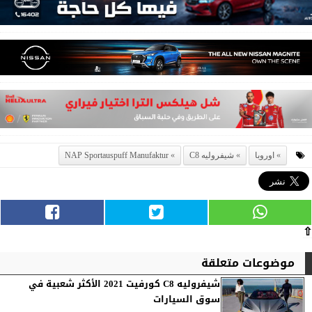
اوروبا
شيفروليه C8
NAP Sportauspuff Manufaktur
⇧
موضوعات متعلقة
شيفروليه C8 كورفيت 2021 الأكثر شعبية في
سوق السيارات