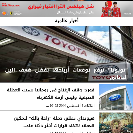
أخبار عالمية
”تويوتا” ترفع توقعات أرباحها بفضل ضعف الين
الياباني
فورد: وقف الإنتاج في رومانيا بسبب العطلة
الصيفية وليس أزمة الكهرباء
الثلاثاء، 4 أغسطس 2026
06:06 مـ
الثلاثاء، 4 أغسطس 2026
06:05 مـ
هيونداي تطلق حملة ”راحة بالك” لتمكين
العملاء لاتخاذ قرارات أكثر ذكاءً عند...