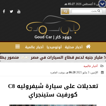
الخميس 6 أغسطس 2026
05:27 صـ
جوود كار | Goud Car
أخبار محلية
أوتوميديا
أخبار عالمية
منصور يطلق MG RX9 PHEV الجديدة كليًا في السوق المصري كأول سيارة Plug-in Hybrid من العلامة
أخبار عالمية
الإثنين، 3 مايو 2021
06:28 مـ
بتوقيت القاهرة
2021-05-03 18:28:57
تعديلات على سيارة شيفروليه C8
كورفيت ستينجراي