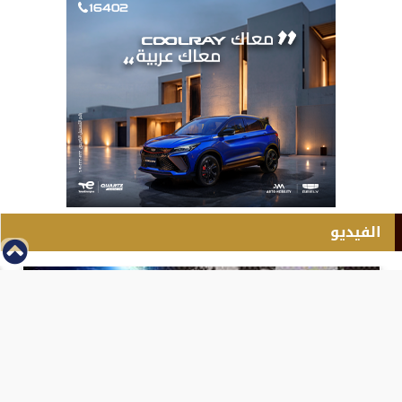
الفيديو
⇡