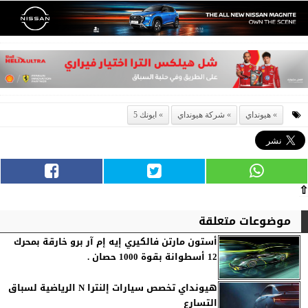
هيونداي
شركة هيونداي
ايونك 5
⇧
موضوعات متعلقة
أستون مارتن فالكيري إيه إم آر برو خارقة بمحرك
12 أسطوانة بقوة 1000 حصان .
هيونداي تخصص سيارات إلنترا N الرياضية لسباق
التسارع