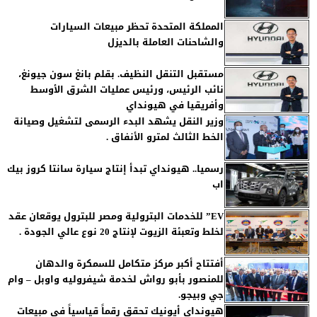
المملكة المتحدة تحظر مبيعات السيارات
والشاحنات العاملة بالديزل
مستقبل التنقل النظيف. بقلم بانغ سون جيونغ،
نائب الرئيس، ورئيس عمليات الشرق الأوسط
وأفريقيا في هيونداي
وزير النقل يشهد البدء الرسمى لتشغيل وصيانة
الخط الثالث لمترو الأنفاق .
رسميا.. هيونداي تبدأ إنتاج سيارة سانتا كروز بيك
اب
EV” للخدمات البترولية ومصر للبترول يوقعان عقد
لخلط وتعبئة الزيوت لإنتاج 20 نوع عالي الجودة .
أفتتاح أكبر مركز متكامل للسمكرة والدهان
للمنصور بأبو رواش لخدمة شيفروليه واوبل – وام
جي وبيجو.
هيونداي أيونيك تحقق رقماً قياسياً في مبيعات