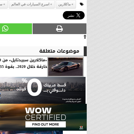
ماكلارين
اسرع السيارات في العالم
سب
⇧
موضوعات متعلقة
خارقة خلال 2020.. بقوة 1035 حصان