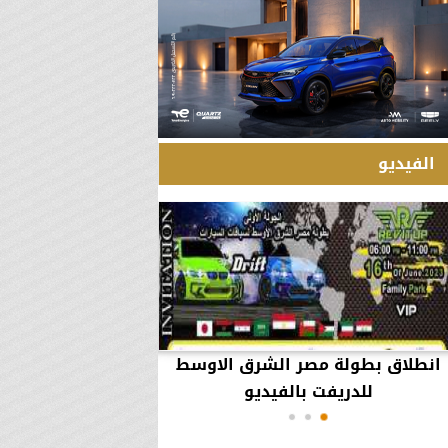
الفيديو
انطلاق بطولة مصر الشرق الاوسط
60 مليون جنيه تطي
للدريفت بالفيديو
أعمال يثير ال