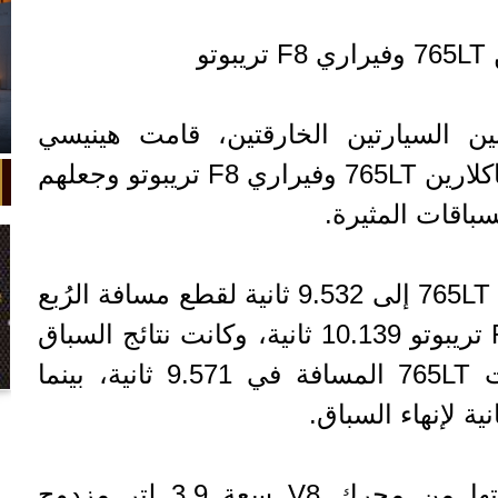
تو
ن السيارتين الخارقتين، قامت هينيسي
بيرفورمانس بأخذ كل من ماكلارين 765LT وفيراري F8 تريبوتو وجعلهم
باقات المثيرة.
وفي السباق الأول، احتاجت 765LT إلى 9.532 ثانية لقطع مسافة الرُبع
ميل، في حين استغرقت F8 تريبوتو 10.139 ثانية، وكانت نتائج السباق
الثاني مشابهة حيث قطعت 765LT المسافة في 9.571 ثانية، بينما
في واقعة غريبة، تعطلت سيارة ملك
السويد بعد تحركها لثوانٍ معدودة.
وتستمد سيارة فيراري قوتها من محرك V8 سعة 3.9 لتر مزدوج