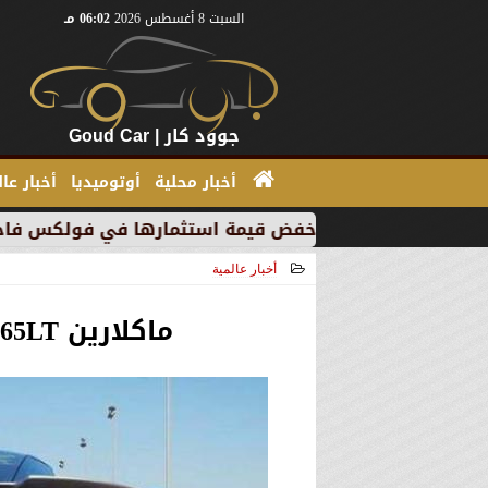
السبت 8 أغسطس 2026
06:02 مـ
جوود كار | Goud Car
أخبار محلية
أوتوميديا
أخبار عا
 بسبب خفض قيمة استثمارها في فولكس فاجن
”بي إم دبل
أخبار عالمية
2021-02-25 15:35:19
ماكلارين 765LT تسابق فيراري F8 تريبوتو