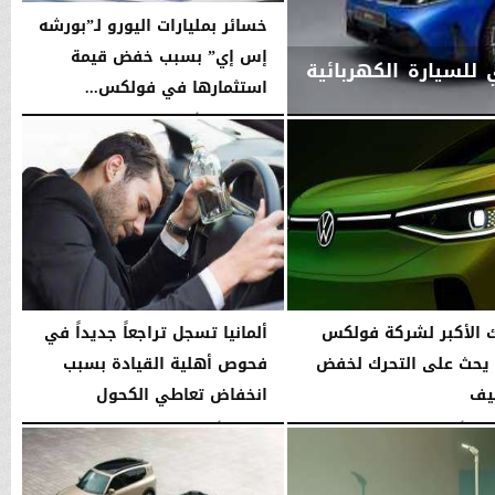
خسائر بمليارات اليورو لـ”بورشه
إس إي” بسبب خفض قيمة
ي للسيارة الكهربائية
استثمارها في فولكس...
اليوم
السبت، 8 أغسطس 2026
03:09 مـ
ك الأكبر لشركة فولكس
ألمانيا تسجل تراجعاً جديداً في
يحث على التحرك لخفض
فحوص أهلية القيادة بسبب
ليف
انخفاض تعاطي الكحول
سطس 2026
02:50 مـ
الخميس، 6 أغسطس 2026
03:15 مـ