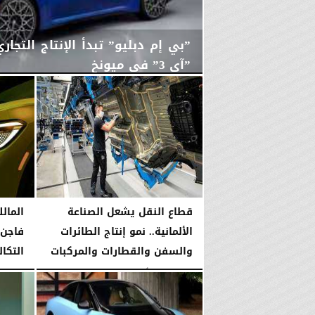
”بي إم دبليو” تبدأ الإنتاج التجار
”آي 3” في ميونخ
اليوم
السبت، 8 أغسطس 2026
03:43 مـ
قطاع النقل يشعل الصناعة
المال
الألمانية.. نمو إنتاج الطائرات
فاجن 
والسفن والقطارات والمركبات
التكا
اليوم
السبت، 8 أغسطس 2026
02:58 مـ
اليوم
السبت، 8 أغ