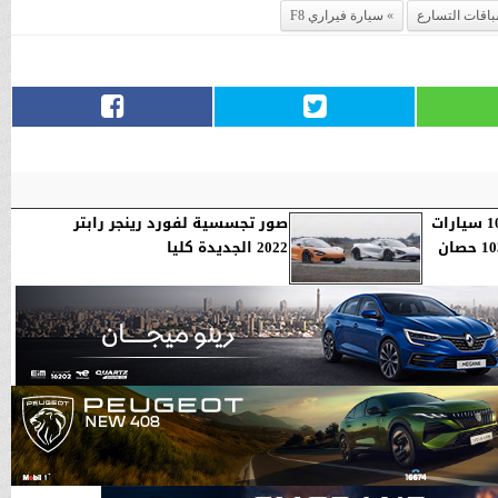
اقات التسارع
سيارة فيراري F8
«ماكلارين سبيدتايل» من 10 سيارات
صور تجسسية لفورد رينجر رابتر
2022 الجديدة كليا