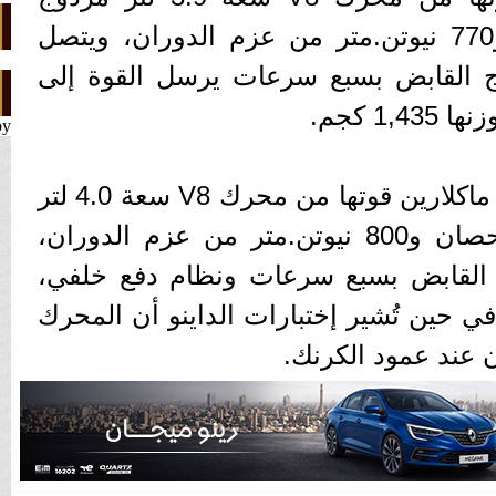
التوربو بقوة 710 حصان و770 نيوتن.متر من عزم الدوران، ويتصل
ج القابض بسبع سرعات يرسل القوة إلى
1, كجم.
by
وعلى الجانب الآخر، تستمد ماكلارين قوتها من محرك V8 سعة 4.0 لتر
مزدوج التوربو بقوة 755 حصان و800 نيوتن.متر من عزم الدوران،
 القابض بسبع سرعات ونظام دفع خلفي،
جم فقط، في حين تُشير إختبارات الداينو أن المحرك