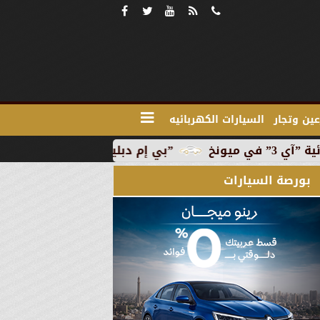
ين وتجار
السيارات الكهربائيه
”بي إم دبليو” تبدأ الإنتاج التجاري للسيارة الكهربائية ”آي 3
بورصة السيارات