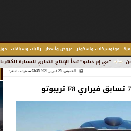
لمية
موتوسيكلات واسكوتر
عروض وأسعار
راليات وسباقات
موزع
يو” تبدأ الإنتاج التجاري للسيارة الكهربائية ”آي 3” في ميونخ
الخميس، 25 فبراير 2021
03:35 مـ
بتوقيت القاهرة