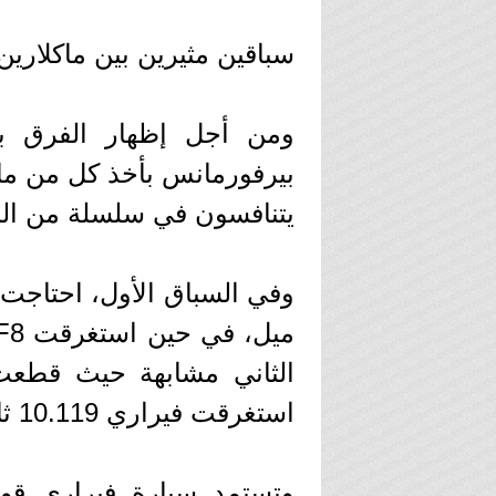
سباقين مثيرين بين ماكلارين 765LT وفيراري F8 تريبو
ومن أجل إظهار الفرق بي
يتنافسون في سلسلة من الس
استغرقت فيراري 10.119 ثانية لإنهاء السباق.