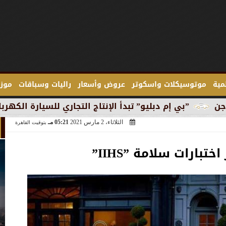
لمية
موتوسيكلات واسكوتر
عروض وأسعار
راليات وسباقات
موزع
بليو” تبدأ الإنتاج التجاري للسيارة الكهربائية ”آي 3” في ميونخ
الثلاثاء، 2 مارس 2021
05:21 مـ
بتوقيت القاهرة
ختبارات سلامة ”IIHS”