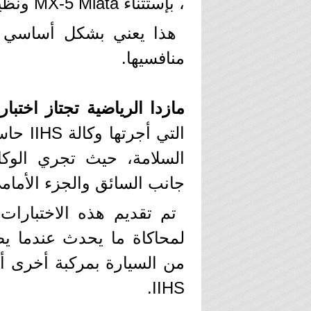
، بإستثناء MX-5 Miata ونظيرتها RF التي لم يتم إختبارها.
هذا يعني بشكل أساسي أن
منافسيها.
مازدا الرياضية تجتاز اختبا
التي أ
السلامة، حيث تجري الوكا
جانب السائق والجزء الأمام
لمحاكاة ما يحدث عندما يص
من السيارة بمركبة أخرى أو
IIHS.