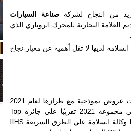
زيد من النجاح لشركة
صناعة السيارات
م العلامة التجارية للمحرك الروتاري الذي
السلامة لديها لا تقل أهمية عن معيار نجاح
جدير بالذكر أن مازدا قدمت عروض نموذجية مع طرازها لعام 2021
في واقعة غريبة، تعطلت سيارة ملك
حيث حصلت كل سيارة في مجموعة 2021 تقريبًا على جائزة Top
السويد بعد تحركها لثوانٍ معدودة.
Safety Pick + التي يقدمها وكالة السلامة علي الطرق السريعة IIHS