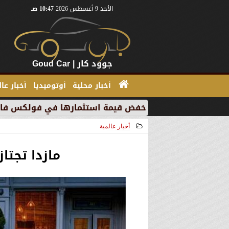
الأحد 9 أغسطس 2026
10:47 صـ
جوود كار | Goud Car
أخبار محلية
أوتوميديا
أخبار عا
” بسبب خفض قيمة استثمارها في فولكس فاجن
”بي إم د
أخبار عالمية
2021-03-02 17:21:26
مازدا تجتاز ا