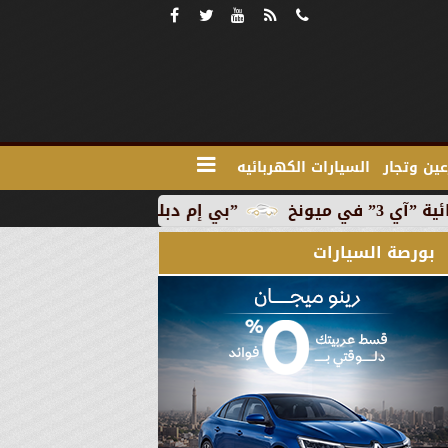
ين وتجار
السيارات الكهربائيه
”بي إم دبليو” تبدأ الإنتاج التجاري للسيارة الكهربائية ”آي
بورصة السيارات