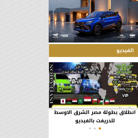
الفيديو
انطلاق بطولة مصر الشرق الاوسط
60 مليون جنيه تطي
للدريفت بالفيديو
أعمال يثير ال